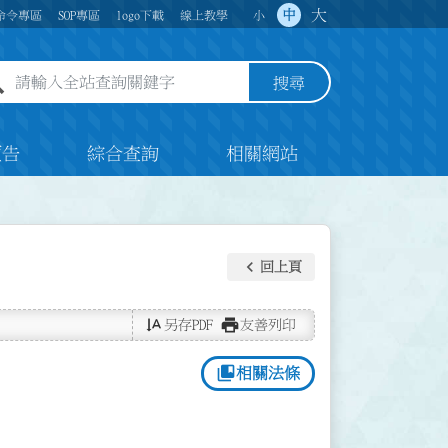
大
中
命令專區
SOP專區
logo下載
線上教學
小
全站查詢關鍵字欄位
搜尋
預告
綜合查詢
相關網站
keyboard_arrow_left
回上頁
text_rotate_vertical
print
另存PDF
友善列印
collections_bookmark
相關法條