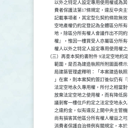
          以外之特定人設定專用使用
          費者保護法第17條規定，違
          記載事項者，其定型化契約條
          空地產權仍約定登記為全體
          地，除區分所有權人會議作
          權』，惟因一樓買受人亦屬
          權人以外之特定人設定專用使用權
    （三）再查本契約書附件 9法定空地
          範圍，是否為建造執照所附圖
          局建築管理處釋明：「本案
          」在案，則本案契約簽訂後
          法定空地永久專用權，所付
          放棄法定空地之使用權，而
          議剝奪一樓住戶約定之法定
          之違約金，似有違反上開中
          尚有損害其他區分所有權人權
          消費者保護自治條例有關規