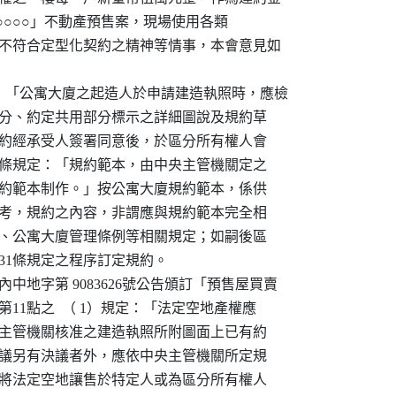
建設「○○○○」不動產預售案，現場使用各類

合約不符合定型化契約之精神等情事，本會意見如

定：「公寓大廈之起造人於申請建造執照時，應檢

定專用部分、約定共用部分標示之詳細圖說及規約草

項規約草約經承受人簽署同意後，於區分所有權人會

及第60條規定：「規約範本，由中央主管機關定之

依前項規約範本制作。」按公寓大廈規約範本，係供

草約之參考，規約之內容，非謂應與規約範本完全相

、建築法、公寓大廈管理條例等相關規定；如嗣後區

條例31條規定之程序訂定規約。

0）內中地字第 9083626號公告頒訂「預售屋買賣

項」第11點之  （ 1）規定：「法定空地產權應

有，倘依主管機關核准之建造執照所附圖面上已有約

有權人會議另有決議者外，應依中央主管機關所定規

之；不得將法定空地讓售於特定人或為區分所有權人
