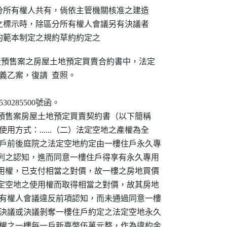
所有權人共有，倘依主管機關核准之建造

標示時，除區分所有權人會議另有決議者

約範本制定之規約草約約定之
產預售案之房屋土地預定買賣合約書中，法定

義乙案，復請  查照。

0285500號函。

產預售案房屋土地預定買賣契約書（以下簡稱

使用方式：......（二）法定空地之產權為全

樓住戶前後庭院之法定空地約定由一樓住戶永久專

基於上列之認知，進而同意一樓住戶得享有永久專用

永久專用權，已支付相當之對價，故一樓之房地買價

放棄法定空地之使用權而取得相當之對價，故其房地

分所有權人會議違反前項認知，而未通過同意一樓

用之決議或決議剝奪一樓住戶約定之法定空地永久

使用權之一樓每一戶新臺幣伍萬元整，作為違約金
