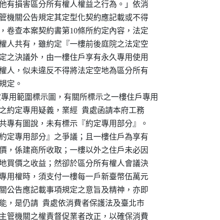
權或為其他有損害區分所有權人權益之行為。」依消

反中央主管機關公告規定其定型化契約應記載或不得

款無效，卷查本案契約書第10條所約定內容，法定

區分所有權人共有，雖約定『一樓前後庭院之法定空

出不同約定之決議外，由一樓住戶享有永久專用使用

區分所有權人，似未違反不得將法定空地為區分所有

之規定。

約定專用範圍標示圖，有關所標示之一樓住戶專用

面標示之約定專用疑義，業經  貴處函請本府工務

建造執照共專有圖說，未有標示『約定專用部分』。

似仍有『約定專用部分』之爭議；且一樓住戶為享有

之相當對價，係建商所收取；一樓以外之住戶未必因

有降低房地買價之收益；然卻於區分所有權人會議決

空地永久專用權時，須支付一樓每一戶新臺幣伍萬元

央主管機關公告應記載事項規定之意旨及精神，亦即

益之可能，是仍請  貴處依消費者保護法及臺北市

定，本於主管機關之權責督促業者改正，以確保消費
