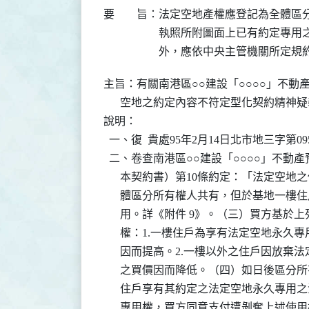
要 旨：
法定空地產權應登記為全體區分
執照所附圖面上已有約定專用之
外，應依中央主管機關所定規
主旨：有關南港區○○建設「○○○○」不動
      空地之約定內容不符定型化契約精神疑
說明：

  一、復  貴處95年2月14日北市地三字第0953
  二、卷查南港區○○建設「○○○○」不動
      本契約書）第10條約定：「法定空地之
      體區分所有權人共有，但於基地一
      用。詳《附件 9》。（三）買方
      權：1.一樓住戶為享有法定空地
      因而提高。2.一樓以外之住戶因
      之買價因而降低。（四）如日後區
      住戶享有其約定之法定空地永久專
      專用權，買方同意支付遭剝奪上述