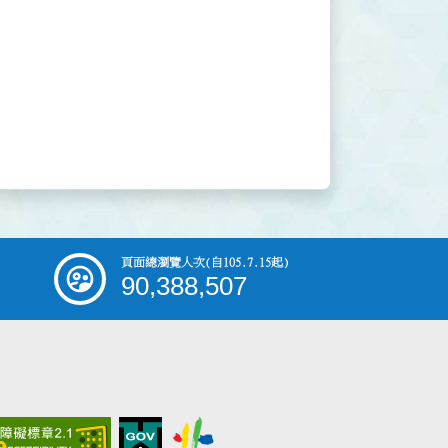
頁面總瀏覽人次
(自105.7.15起)
90,388,507