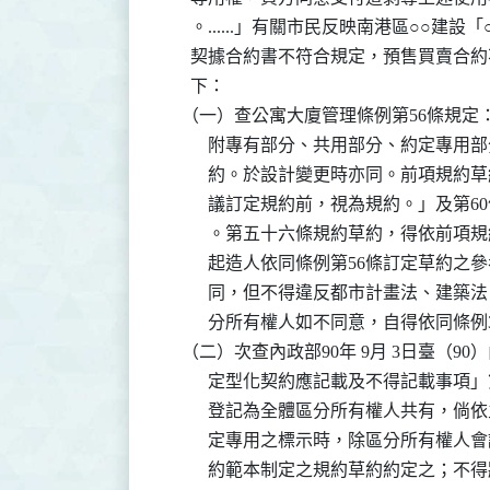
      。......」有關市民反映南港區○○
      契據合約書不符合規定，預售買賣
      下：

    （一）查公寓大廈管理條例第56條規
          附專有部分、共用部分、約
          約。於設計變更時亦同。前
          議訂定規約前，視為規約。」
          。第五十六條規約草約，得
          起造人依同條例第56條訂定
          同，但不得違反都市計畫法
          分所有權人如不同意，自得依同
    （二）次查內政部90年 9月 3日臺（9
          定型化契約應記載及不得記載事
          登記為全體區分所有權人共
          定專用之標示時，除區分所
          約範本制定之規約草約約定