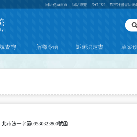
回法務局首頁
網站導覽
ENGLISH
都市計畫書法規
規查詢
解釋令函
訴願決定書
草案
 北市法一字第09530323800號函