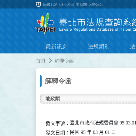
跳到主要內容
alarm
:::
民國115年08月06日 星期四
06時59分
最新訊息
法規類別
法
:::
:::
首頁
解釋令函
解釋令函
地政類
臺北市政府法規委員會 95.03.01
發文字號：
民國 95 年 03 月 01 日
發文日期：