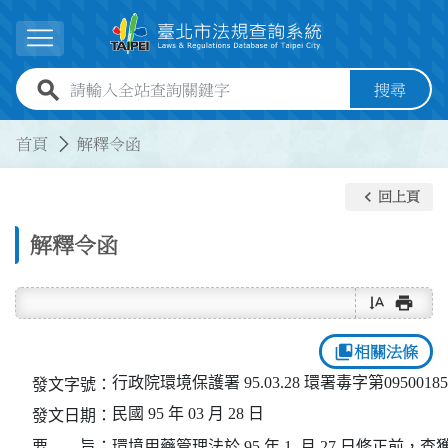
跳到主要內容
展開選單
全站查詢關鍵字欄位
搜尋
:::
:::
首頁
解釋令函
keyboard_arrow_left
回上頁
解釋令函
text_rotate_vertical
print
collections_bookmark
相關法條
行政院環境保護署 95.03.28 環署毒字第0950018
發文字號：
民國 95 年 03 月 28 日
發文日期：
要 旨：
環境用藥管理法於 95 年 1  月 27 日修正前，