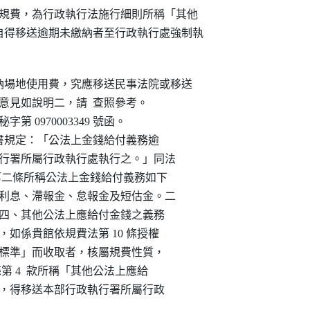
之規費，為行政執行法施行細則所稱「其他

得移送逾期未繳納者至行政執行處強制執

繳納場地使用費，究應移送民事法院或移送

本部意見如說明二，請  查照參考。

秘字第 0970003349 號函。

1  項但書規定：「公法上金錢給付義務逾

行政執行署所屬行政執行處執行之。」同法

：「本法第二條所稱公法上金錢給付義務如下

報費、利息、滯報金、怠報金及短估金。二

行費用。四、其他公法上應給付金錢之義務

使用費，如係貴館依規費法第 10 條授權

規費收費標準」而收取者，核屬規費性質，

2  條第 4  款所稱「其他公法上應給

未繳納時，得移送本部行政執行署所屬行政
