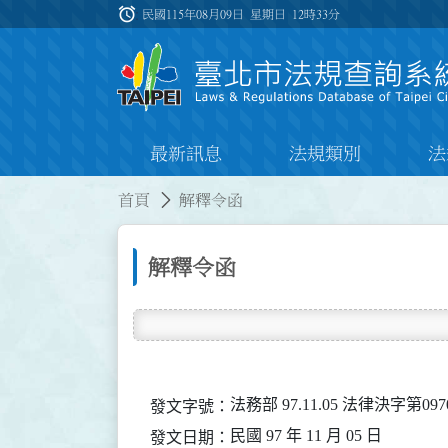
跳到主要內容
alarm
:::
民國115年08月09日 星期日
12時33分
最新訊息
法規類別
法
:::
:::
首頁
解釋令函
解釋令函
法務部 97.11.05 法律決字第097
發文字號：
民國 97 年 11 月 05 日
發文日期：