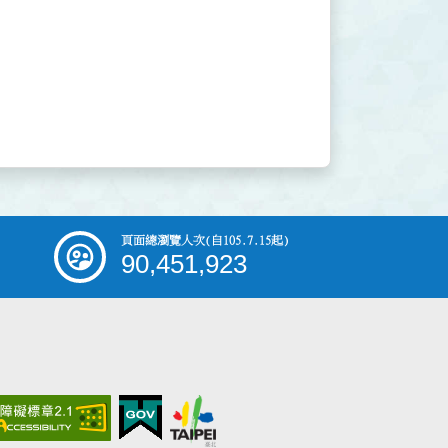
頁面總瀏覽人次
(自105.7.15起)
90,451,923