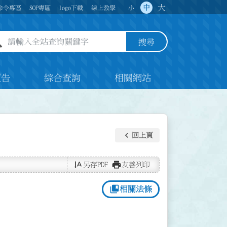
大
中
命令專區
SOP專區
logo下載
線上教學
小
全站查詢關鍵字欄位
搜尋
預告
綜合查詢
相關網站
keyboard_arrow_left
回上頁
text_rotate_vertical
print
另存PDF
友善列印
collections_bookmark
相關法條