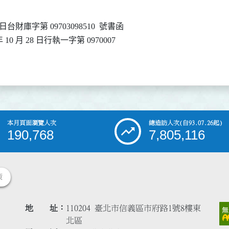
日台財庫字第 09703098510  號書函

10 月 28 日行執一字第 0970007

）
本月頁面瀏覽人次
總造訪人次
(自93.07.26起)
190,768
7,805,116
策
地 址
110204 臺北市信義區市府路1號8樓東
北區