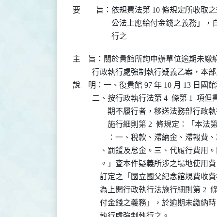
要 旨：
依規費法第 10 條規定所收取
公法上應給付金錢之義務」，自
行之
主    旨：關於貴館所詢申辦單位逾期未
          行政執行處強制執行疑義乙案，
說    明：一、復貴館 97 年 10 月 13 日國館
          二、按行政執行法第 4  條第 
          　　期不履行者，移送法務部
          　　施行細則第 2  條規定
          　　：一、稅款、滯納金、滯
              、罰鍰及怠金。三、代履
              。」查本件疑義所涉之場地
              訂定之「國立國父紀念館
              為上開行政執行法施行細則第 
              付金錢之義務」，於逾期
              執行處強制執行之。
