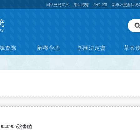
回法務局首頁
網站導覽
ENGLISH
都市計畫書法規
規查詢
解釋令函
訴願決定書
草案
0040905號書函