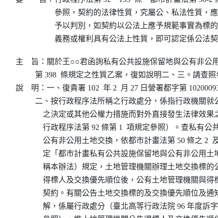
參照，契約的法律性質，究屬公、私法性質，應
予以判別，如契約以公法上應予規範事實為標的
義務或權利具有公法上性質，即可認定係公法契
主    旨：關於王○○君函詢私有公共設施保留地與公有非公
          第 398  條規定之性質乙案，復如說明二、三。請查照
說    明：一、復貴署 102  年 2  月 27 日營署都字第 1020009
          二、按行政程序法所稱之行政處分，係指行政機關
              之決定或其他公權力措施而對外直接發生法律
              行政程序法第 92 條第 1  項規定參照）。查私
              公有非公用土地交換，依都市計畫法第 50 條之 2
              定「都市計畫私有公共設施保留地與公有非公
              稱本辦法）規定，土地管理機關辦理土地交換
              得標人及交換優先順位後，公有土地管理機關
              契約。有關公告土地交換標的及交換優先順位
              解，係屬行政處分（臺北高等行政法院 96 年度訴字第