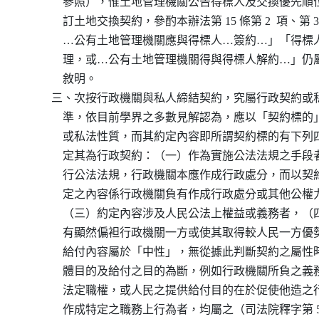
              參照），惟土地管理機關公告得標人及交換優
              訂土地交換契約，參酌本辦法第 15 條第 2  項、第 
              …公有土地管理機關應與得標人…簽約…」「
              理，或…公有土地管理機關得與得標人解約…
              敘明。

          三、次按行政機關與私人締結契約，究屬行政契約
              準，依目前學界之多數見解認為，應以「契約
              或私法性質，而其約定內容即所謂契約標的有
              定其為行政契約：（一）作為實施公法法規之
              行公法法規，行政機關本應作成行政處分，而
              定之內容係行政機關負有作成行政處分或其他
              （三）約定內容涉及人民公法上權益或義務者
              有顯然偏袒行政機關一方或使其取得較人民一
              給付內容屬於「中性」，無從據此判斷契約之
              體目的及給付之目的為斷，例如行政機關所負
              法定職權，或人民之提供給付目的在於促使他
              作成特定之職務上行為者，均屬之（司法院釋字第 5