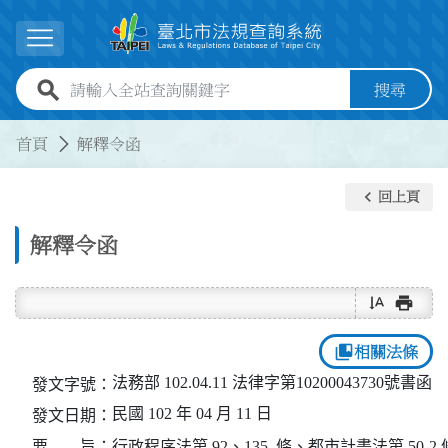
跳到主要內容
展開選單
全站查詢關鍵字欄位
搜尋
:::
:::
首頁
解釋令函
keyboard_arrow_left
回上頁
解釋令函
text_rotate_vertical
print
collections_bookmark
相關法條
法務部 102.04.11 法律字第10200043730號書函
發文字號：
民國 102 年 04 月 11 日
發文日期：
要 旨：
行政程序法第 92、135  條、都市計畫法第 50-