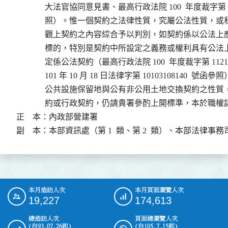
              大法官協同意見書、最高行政法院 100  年度裁字第 
              照）。惟一個契約之法律性質，究屬公法性質
              觀上契約之內容綜合予以判別，如契約係以公
              標的，特別是契約中所設定之義務或權利具有
              定係公法契約（最高行政法院 100  年度裁字第 11
              101 年 10 月 18 日法律字第 10103108140  
              公共設施保留地與公有非公用土地交換契約之
              約或行政契約，仍請貴署參酌上開標準，本於職權
正    本：內政部營建署

副    本：本部資訊處（第 1  類、第 2  類）、本部法律事務
本月造訪人次
本月頁面瀏覽人次
:::
19,227
174,613
總造訪人次
頁面總瀏覽人次
(自93.07.26起)
(自105.7.15起)