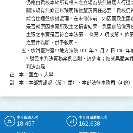
              仍應由貴校本於所有權人之立場為該無遮簷人
              關法規有無修正以臻明確並釐清責任必要？貴
              綜合性通盤檢討處理。在未修法前，如因而致
              是否就原因事實所致生之損害結果，負國家賠
              主張之事實是否符合本法第 2  條第 2  項或第 3  條第
              之要件為斷，併予敘明。

          五、檢附臺灣臺中地方法院 101  年 3  月 2  日 100
              3 號民事判決實務案例乙則，請參考；惟就具
              判決為是。

正    本：國立○○大學

副    本：本部資訊處（第 1  類）、本部法律事務司（4 份）
本月造訪人次
本月頁面瀏覽人次
:::
18,457
162,638