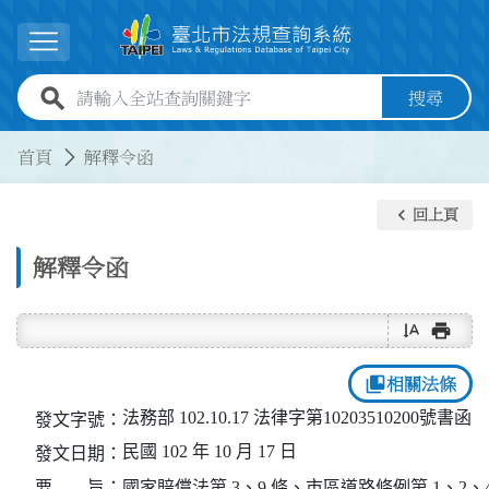
跳到主要內容
展開選單
全站查詢關鍵字欄位
搜尋
:::
:::
首頁
解釋令函
keyboard_arrow_left
回上頁
解釋令函
text_rotate_vertical
print
collections_bookmark
相關法條
法務部 102.10.17 法律字第10203510200號書函
發文字號：
民國 102 年 10 月 17 日
發文日期：
要 旨：
國家賠償法第 3、9 條、市區道路條例第 1、2、4、