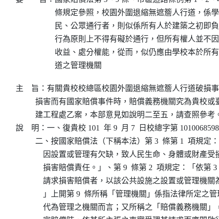
條規定參照，校園外圍退縮無遮簷人行道，係學
民、公眾通行者，則似係所有人於建築之初即負
行為原則上不得有礙於通行，但所有權人並不因
收益、處分權能，從而，似仍應由學校本於所有
道之管理機關
主    旨：有關貴校校總區校園外圍退縮無遮簷人行道破損
          損害而有國家賠償事件時，賠償義務機關究為貴校
          建工程處乙案，本部意見如說明二至五，請查照參考。
說    明：一、復貴校 101  年 9  月 7  日校總字第 101006859
          二、按國家賠償法（下稱本法）第 3  條第 1  項規
              因設置或管理有欠缺，致人民生命、身體或財
              損害賠償責任。」、第 9  條第 2  項規定：「依第 3  
              請求損害賠償者，以該公共設施之設置或管理
              」上開第 9  條所稱「管理機關」係指法律所定
              代為管理之機關而言；又所稱之「賠償義務機