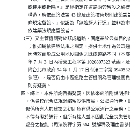
                或使用或拆除。』是經指定在道路兩旁留設之
                構造，應依建築法第 43 條及建築技術規則建築設
                條規定留設。」似認為「無遮簷人行道」並非
                依建築法規應留設者。

          （三）又主管機關對於既成道路，固應基於公益目
                ；惟如屬依建築法規之規定，提供土地作為公
                因時效而形成公用地役關係之既成道路不同（本部
                年 7  月 3  日內授營工程字第 1020807323 
                附台北市政府 94 年 1  月 17 日府法二字第 0940532
                參照），是否仍由市區道路主管機關為管理機
                則有疑義。

          四、綜上，本件所詢旨揭疑義，因依來函所附說明
              ，係貴校配合法規退縮留設供市民、公眾通行
              似係所有人於建築之初即負有供公眾通行之義
              不得有礙於通行，但所有權人並不因此完全喪
              處分之權能（司法院釋字第 564  號解釋及理由