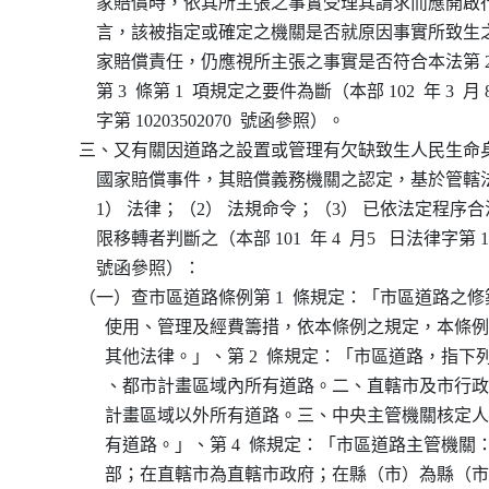
              家賠償時，依其所主張之事實受理其請求而應
              言，該被指定或確定之機關是否就原因事實所
              家賠償責任，仍應視所主張之事實是否符合本法第 2 
              第 3  條第 1  項規定之要件為斷（本部 102  年 3  月
              字第 10203502070  號函參照）。

          三、又有關因道路之設置或管理有欠缺致生人民生
              國家賠償事件，其賠償義務機關之認定，基於
              1） 法律；（2） 法規命令；（3） 已依法定程
              限移轉者判斷之（本部 101  年 4  月5   日法律字第 10
              號函參照）：

          （一）查市區道路條例第 1  條規定：「市區道路
                使用、管理及經費籌措，依本條例之規定，本
                其他法律。」、第 2  條規定：「市區道路，
                、都市計畫區域內所有道路。二、直轄市及市
                計畫區域以外所有道路。三、中央主管機關核
                有道路。」、第 4  條規定：「市區道路主管
                部；在直轄市為直轄市政府；在縣（市）為縣