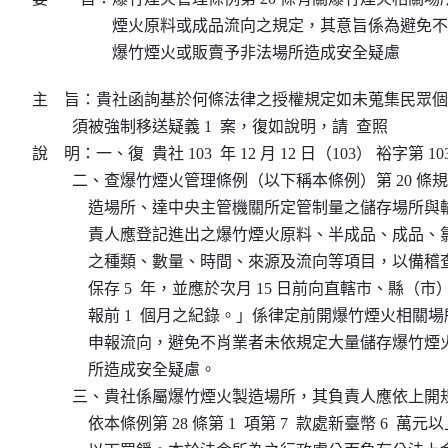
煙火原料或成品流向之規定，其意旨係為避免不
爆竹煙火或販賣予非法場所造成安全疑慮
主    旨：貴社函詢基於何條法律之授權規定如未蒐集民眾
          須被強制移送疑義 1  案，復如說明，請  查照

說    明：一、復  貴社 103  年 12 月 12 日（103） 裕字第 10
          二、查爆竹煙火管理條例（以下稱本條例）第 20 
              造場所、達中央主管機關所定管制量之儲存場
              責人應登記進出之爆竹煙火原料、半成品、成
              之種類、數量、時間、來源及流向等項目，以
              保存 5  年，並應於次月 15 日前向直轄市、縣
              報前 1  個月之紀錄。」係律定前開爆竹煙火相
              申報流向，避免不肖業者未依規定大量儲存爆
              所造成安全疑慮。

          三、貴社係屬爆竹煙火製造場所，其負責人應依上
              依本條例第 28 條第 1  項第 7  款處新臺幣 6  萬元以