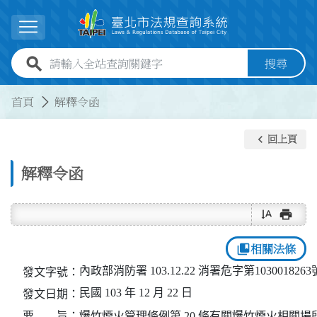
跳到主要內容
展開選單
全站查詢關鍵字欄位
搜尋
:::
:::
首頁
解釋令函
keyboard_arrow_left
回上頁
解釋令函
text_rotate_vertical
print
collections_bookmark
相關法條
內政部消防署 103.12.22 消署危字第103001826
發文字號：
民國 103 年 12 月 22 日
發文日期：
要 旨：
爆竹煙火管理條例第 20 條有關爆竹煙火相關場