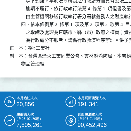
              以下罰鍰。本於法令所為之行政處分而負有公
              逾期不履行，依行政執行法第 4  條第 1  項但書及第
              由主管機關移送行政執行署分署就義務人之財產執
          四、依本條例第 2  條第 1  項及第 2  項第 2  款第 4
              之取締及處理為直轄市、縣（市）政府之權責
              為行政處分不服者，請循行政救濟程序辦理。併予
正    本：裕○工業社

副    本：台灣區煙火工業同業公會、雲林縣消防局、本署
          物品管理組
本月造訪人次
本月頁面瀏覽人次
:::
20,856
191,341
總造訪人次
頁面總瀏覽人次
(自93.07.26起)
(自105.7.15起)
7,805,261
90,452,496