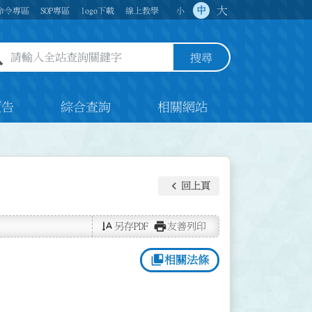
大
中
命令專區
SOP專區
logo下載
線上教學
小
全站查詢關鍵字欄位
搜尋
預告
綜合查詢
相關網站
keyboard_arrow_left
回上頁
text_rotate_vertical
print
另存PDF
友善列印
collections_bookmark
相關法條