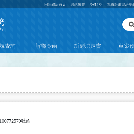
回法務局首頁
網站導覽
ENGLISH
都市計畫書法規
規查詢
解釋令函
訴願決定書
草案
100772570號函