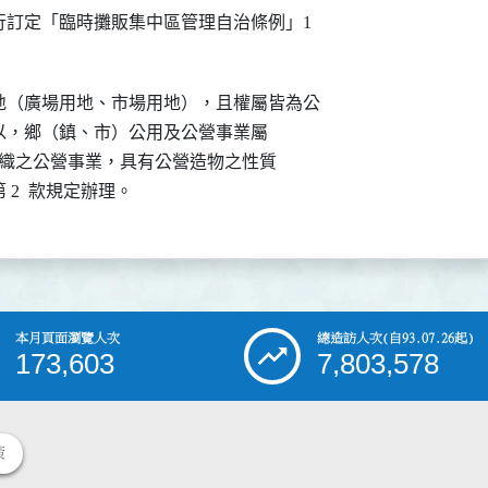
訂定「臨時攤販集中區管理自治條例」1

（廣場用地、市場用地），且權屬皆為公

條規定略以，鄉（鎮、市）公用及公營事業屬

公法組織之公營事業，具有公營造物之性質

 項第 2  款規定辦理。
本月頁面瀏覽人次
總造訪人次
(自93.07.26起)
173,603
7,803,578
策