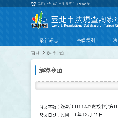
跳到主要內容
alarm
:::
民國115年08月08日 星期六
15時08分
最新訊息
法規類別
法
:::
:::
首頁
解釋令函
解釋令函
經濟部 111.12.27 經授中字第11
發文字號：
民國 111 年 12 月 27 日
發文日期：