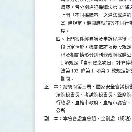
              購案，皆分別違犯採購法第
              上開「不同採購案」之違
              25  條規定，機關應就
              序。

          四、上開案件經異議及申訴程序後，於
              段所定情形，機關依該項
              稱及相關情形分別刊登政府採
              1 項規定「自刊登之次
              法第 103  條第 1  項第
              期間。

正    本：總統府第三局、國家安全會議
          法院秘書長、考試院秘書長、
          行總處、直轄市政府、直轄市
          公所

副    本：本會各處室會組、企劃處（網站