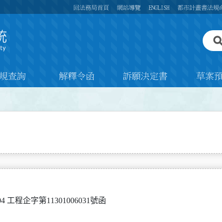
回法務局首頁
網站導覽
ENGLISH
都市計畫書法規
規查詢
解釋令函
訴願決定書
草案
4 工程企字第11301006031號函