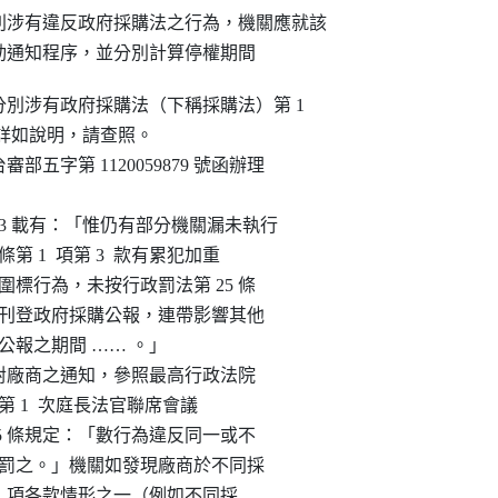
涉有違反政府採購法之行為，機關應就該

動通知程序，並分別計算停權期間
分別涉有政府採購法（下稱採購法）第 1

方式，詳如說明，請查照。

日台審部五字第 1120059879 號函辦理

二）、3 載有：「惟仍有部分機關漏未執行

3  條第 1  項第 3  款有累犯加重

商多次圍標行為，未按行政罰法第 25 條

則，逐次刊登政府採購公報，連帶影響其他

採購公報之期間 …… 。」

 1  項對廠商之通知，參照最高行政法院

度 6  月份第 1  次庭長法官聯席會議

法第 25 條規定：「數行為違反同一或不

，分別處罰之。」機關如發現廠商於不同採

 條第 1  項各款情形之一（例如不同採
