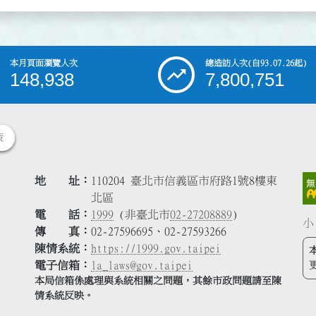
本月頁面瀏覽人次
總造訪人次
(自93.07.26起)
148,938
7,800,751
策
地 址
110204 臺北市信義區市府路1號8樓東
北區
電 話
1999
(非臺北市
02-27208889
)
小
傳 真
02-27596695、02-27593266
陳情系統
https://1999.gov.taipei
電子信箱
la_laws@gov.taipei
本局信箱係處理與系統相關之問題，其餘市政問題請至陳
情系統反映。