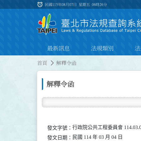
跳到主要內容
alarm
:::
民國115年08月07日 星期五
06時26分
最新訊息
法規類別
法
:::
:::
首頁
解釋令函
解釋令函
行政院公共工程委員會 114.03.0
發文字號：
民國 114 年 03 月 04 日
發文日期：