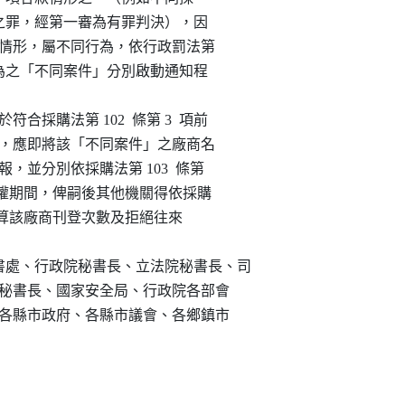
 87 條之罪，經第一審為有罪判決），因

法或違約情形，屬不同行為，依行政罰法第

該等不同行為之「不同案件」分別啟動通知程

符合採購法第 102  條第 3  項前

後段規定，應即將該「不同案件」之廠商名

購公報，並分別依採購法第 103  條第

日」計算停權期間，俾嗣後其他機關得依採購

 3  款規定計算該廠商刊登次數及拒絕往來

秘書處、行政院秘書長、立法院秘書長、司

監察院秘書長、國家安全局、行政院各部會

議會、各縣市政府、各縣市議會、各鄉鎮市

）