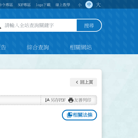
大
中
命令專區
SOP專區
logo下載
線上教學
小
全站查詢關鍵字欄位
搜尋
預告
綜合查詢
相關網站
keyboard_arrow_left
回上頁
text_rotate_vertical
print
另存PDF
友善列印
collections_bookmark
相關法條