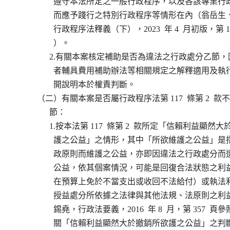
                  遵守本法所定之一般行政程序，以及各該專
                  而應予踐行之特別行政程序等情形在內（翁
                  行政程序法釋義（下），2023  年 4  月初版，第 
                  ）。

                2.有關本案核定補助是否為違法之行政處分乙
                  者輔具費用補助辦法等相關規定之解釋適用
                  開說明本於權責判斷。

          （二）有關本案是否屬行政程序法第 117  條第 2 
                節：

                1.按本法第 117  條第 2  款所定「信賴利益顯
                  護之公益」之情形，其中「所欲維護之公益
                  政原則而維護之公益，亦即因違法之行政處
                  公益，依其個案情況，可能是回復合法狀態
                  在預算上免於不當支出或收回不法給付）或
                  授益處分所依據之法律與其他法規、法原則
                  錫堯，行政法要義，2016  年 8  月，第 357 
                  關「信賴利益顯然大於撤銷所欲護之公益」