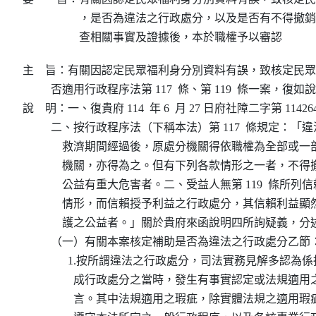
，是否為違法之行政處分，以及是否有不得撤銷
查相關事實及證據後，本於職權予以審認
主    旨：有關因認定民眾福利身分別資料有誤，致核定民
          否適用行政程序法第 117  條、第 119  條一案，
說    明：一、復貴府 114  年 6  月 27 日府社障二字第 114264
          二、按行政程序法（下稱本法）第 117  條規定：
              救濟期間經過後，原處分機關得依職權為全部
              機關，亦得為之。但有下列各款情形之一者，
              公益有重大危害者。二、受益人無第 119  條所
              情形，而信賴授予利益之行政處分，其信賴利
              護之公益者。」關於貴府來函說明四所詢疑義，分
          （一）有關本案核定補助是否為違法之行政處分乙節：
                1.按所謂違法之行政處分，司法實務見解多認
                  成行政處分之當時，發生有事實認定或法規
                  言。其中法規適用之瑕疵，除實體法規之適