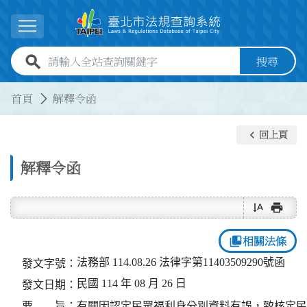
跳到主要內容
展開選單
全站查詢關鍵字欄位
搜尋
:::
:::
首頁
解釋令函
keyboard_arrow_left
回上頁
解釋令函
text_rotate_vertical
print
collections_bookmark
相關法條
法務部 114.08.26 法律字第11403509290號函
發文字號：
民國 114 年 08 月 26 日
發文日期：
要 旨：
有關因認定民眾福利身分別資料有誤，致核定民