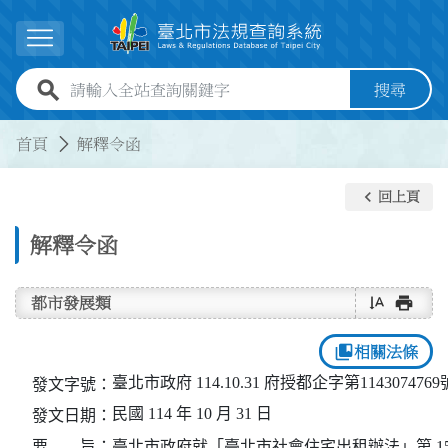
跳到主要內容
展開選單
全站查詢關鍵字欄位
搜尋
:::
:::
首頁
解釋令函
keyboard_arrow_left
回上頁
解釋令函
text_rotate_vertical
print
都市發展類
collections_bookmark
相關法條
臺北市政府 114.10.31 府授都企字第114307476
發文字號：
民國 114 年 10 月 31 日
發文日期：
要 旨：
臺北市政府就「臺北市社會住宅出租辦法」第 15 條第 