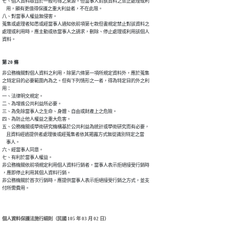
七、個人資料取自於一般可得之來源。但當事人對該資料之禁止處理或利

    用，顯有更值得保護之重大利益者，不在此限。

八、對當事人權益無侵害。

蒐集或處理者知悉或經當事人通知依前項第七款但書規定禁止對該資料之

處理或利用時，應主動或依當事人之請求，刪除、停止處理或利用該個人

資料。
第 20 條
非公務機關對個人資料之利用，除第六條第一項所規定資料外，應於蒐集

之特定目的必要範圍內為之。但有下列情形之一者，得為特定目的外之利

用：

一、法律明文規定。

二、為增進公共利益所必要。

三、為免除當事人之生命、身體、自由或財產上之危險。

四、為防止他人權益之重大危害。

五、公務機關或學術研究機構基於公共利益為統計或學術研究而有必要，

    且資料經過提供者處理後或經蒐集者依其揭露方式無從識別特定之當

    事人。

六、經當事人同意。

七、有利於當事人權益。

非公務機關依前項規定利用個人資料行銷者，當事人表示拒絕接受行銷時

，應即停止利用其個人資料行銷。

非公務機關於首次行銷時，應提供當事人表示拒絕接受行銷之方式，並支

付所需費用。
個人資料保護法施行細則（民國 105 年 03 月 02 日）