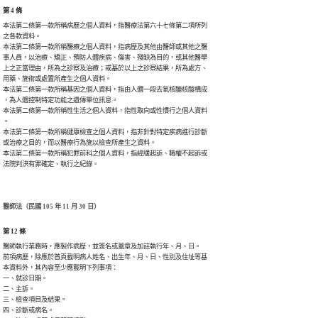
第 4 條
本法第二條第一款所稱病歷之個人資料，指醫療法第六十七條第二項所列

之各款資料。

本法第二條第一款所稱醫療之個人資料，指病歷及其他由醫師或其他之醫

事人員，以治療、矯正、預防人體疾病、傷害、殘缺為目的，或其他醫學

上之正當理由，所為之診察及治療；或基於以上之診察結果，所為處方、

用藥、施術或處置所產生之個人資料。

本法第二條第一款所稱基因之個人資料，指由人體一段去氧核醣核酸構成

，為人體控制特定功能之遺傳單位訊息。

本法第二條第一款所稱性生活之個人資料，指性取向或性慣行之個人資料

。

本法第二條第一款所稱健康檢查之個人資料，指非針對特定疾病進行診斷

或治療之目的，而以醫療行為施以檢查所產生之資料。

本法第二條第一款所稱犯罪前科之個人資料，指經緩起訴、職權不起訴或

法院判決有罪確定、執行之紀錄。
醫師法（民國 105 年 11 月 30 日）
第 12 條
醫師執行業務時，應製作病歷，並簽名或蓋章及加註執行年、月、日。

前項病歷，除應於首頁載明病人姓名、出生年、月、日、性別及住址等基

本資料外，其內容至少應載明下列事項：

一、就診日期。

二、主訴。

三、檢查項目及結果。

四、診斷或病名。
