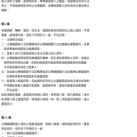
個人資料之蒐集、處理或利用，應尊重當事人之權益，依誠實及信用方法

為之，不得逾越特定目的之必要範圍，並應與蒐集之目的具有正當合理之

關聯。
第 6 條
有關病歷、醫療、基因、性生活、健康檢查及犯罪前科之個人資料，不得

蒐集、處理或利用。但有下列情形之一者，不在此限：

一、法律明文規定。

二、公務機關執行法定職務或非公務機關履行法定義務必要範圍內，且事

    前或事後有適當安全維護措施。

三、當事人自行公開或其他已合法公開之個人資料。

四、公務機關或學術研究機構基於醫療、衛生或犯罪預防之目的，為統計

    或學術研究而有必要，且資料經過提供者處理後或經蒐集者依其揭露

    方式無從識別特定之當事人。

五、為協助公務機關執行法定職務或非公務機關履行法定義務必要範圍內

    ，且事前或事後有適當安全維護措施。

六、經當事人書面同意。但逾越特定目的之必要範圍或其他法律另有限制

    不得僅依當事人書面同意蒐集、處理或利用，或其同意違反其意願者

    ，不在此限。

依前項規定蒐集、處理或利用個人資料，準用第八條、第九條規定；其中

前項第六款之書面同意，準用第七條第一項、第二項及第四項規定，並以

書面為之。
第 15 條
公務機關對個人資料之蒐集或處理，除第六條第一項所規定資料外，應有

特定目的，並符合下列情形之一者：

一、執行法定職務必要範圍內。
