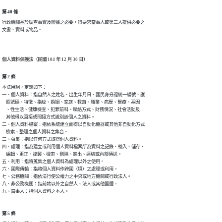
第 40 條
行政機關基於調查事實及證據之必要，得要求當事人或第三人提供必要之

文書、資料或物品。
個人資料保護法（民國 104 年 12 月 30 日）
第 2 條
本法用詞，定義如下：

一、個人資料：指自然人之姓名、出生年月日、國民身分證統一編號、護

    照號碼、特徵、指紋、婚姻、家庭、教育、職業、病歷、醫療、基因

    、性生活、健康檢查、犯罪前科、聯絡方式、財務情況、社會活動及

    其他得以直接或間接方式識別該個人之資料。

二、個人資料檔案：指依系統建立而得以自動化機器或其他非自動化方式

    檢索、整理之個人資料之集合。

三、蒐集：指以任何方式取得個人資料。

四、處理：指為建立或利用個人資料檔案所為資料之記錄、輸入、儲存、

    編輯、更正、複製、檢索、刪除、輸出、連結或內部傳送。

五、利用：指將蒐集之個人資料為處理以外之使用。

六、國際傳輸：指將個人資料作跨國（境）之處理或利用。

七、公務機關：指依法行使公權力之中央或地方機關或行政法人。

八、非公務機關：指前款以外之自然人、法人或其他團體。

九、當事人：指個人資料之本人。
第 5 條