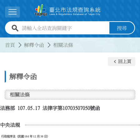
跳到主要內容
展開選單
全站查詢關鍵字欄位
搜尋
:::
:::
首頁
解釋令函
相關法條
keyboard_arrow_left
回上頁
解釋令函
相關法條
法務部 107.05.17 法律字第10703507050號函
中央法規
行政程序法（民國 104 年 12 月 30 日）