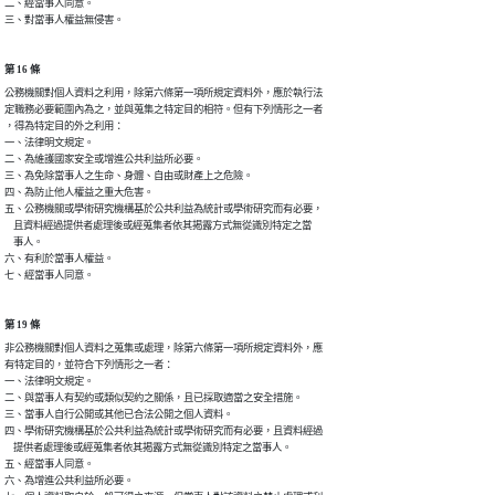
二、經當事人同意。

三、對當事人權益無侵害。
第 16 條
公務機關對個人資料之利用，除第六條第一項所規定資料外，應於執行法

定職務必要範圍內為之，並與蒐集之特定目的相符。但有下列情形之一者

，得為特定目的外之利用：

一、法律明文規定。

二、為維護國家安全或增進公共利益所必要。

三、為免除當事人之生命、身體、自由或財產上之危險。

四、為防止他人權益之重大危害。

五、公務機關或學術研究機構基於公共利益為統計或學術研究而有必要，

    且資料經過提供者處理後或經蒐集者依其揭露方式無從識別特定之當

    事人。

六、有利於當事人權益。

七、經當事人同意。
第 19 條
非公務機關對個人資料之蒐集或處理，除第六條第一項所規定資料外，應

有特定目的，並符合下列情形之一者：

一、法律明文規定。

二、與當事人有契約或類似契約之關係，且已採取適當之安全措施。

三、當事人自行公開或其他已合法公開之個人資料。

四、學術研究機構基於公共利益為統計或學術研究而有必要，且資料經過

    提供者處理後或經蒐集者依其揭露方式無從識別特定之當事人。

五、經當事人同意。

六、為增進公共利益所必要。
