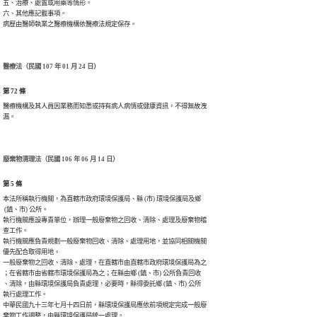
五、治療、處置或用藥等情形。

六、其他應記載事項。

病歷由醫師執業之醫療機構依醫療法規定保存。
醫療法（民國 107 年 01 月 24 日）
第 72 條
醫療機構及其人員因業務而知悉或持有病人病情或健康資訊，不得無故洩

漏。
廢棄物清理法（民國 106 年 06 月 14 日）
第 5 條
本法所稱執行機關，為直轄市政府環境保護局、縣 (市) 環境保護局及鄉

 (鎮、市) 公所。

執行機關應設專責單位，辦理一般廢棄物之回收、清除、處理及廢棄物稽

查工作。

執行機關應負責規劃一般廢棄物回收、清除、處理用地，並協同相關機關

優先配合取得用地。

一般廢棄物之回收、清除、處理，在直轄市由直轄市政府環境保護局為之

；在省轄市由省轄市環境保護局為之；在縣由鄉 (鎮、市) 公所負責回收

、清除，由縣環境保護局負責處理，必要時，縣得委託鄉 (鎮、市) 公所

執行處理工作。

中華民國九十三年七月十四日前，縣環境保護局應依前項規定完成一般廢

棄物工作調整，由縣環境保護局統一處理。
