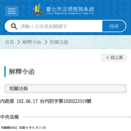
跳到主要內容
展開選單
全站查詢關鍵字欄位
搜尋
:::
:::
首頁
解釋令函
相關法條
keyboard_arrow_left
回上頁
解釋令函
相關法條
內政部 102.06.17 台內防字第1020223319號
中央法規
性騷擾防治法（民國 98 年 01 月 23 日）