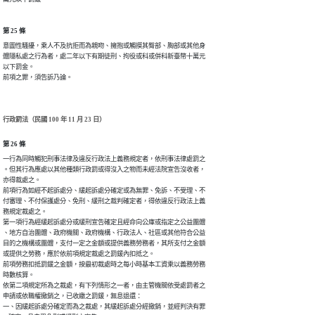
第 25 條
意圖性騷擾，乘人不及抗拒而為親吻、擁抱或觸摸其臀部、胸部或其他身

體隱私處之行為者，處二年以下有期徒刑、拘役或科或併科新臺幣十萬元

以下罰金。

前項之罪，須告訴乃論。
行政罰法（民國 100 年 11 月 23 日）
第 26 條
一行為同時觸犯刑事法律及違反行政法上義務規定者，依刑事法律處罰之

。但其行為應處以其他種類行政罰或得沒入之物而未經法院宣告沒收者，

亦得裁處之。

前項行為如經不起訴處分、緩起訴處分確定或為無罪、免訴、不受理、不

付審理、不付保護處分、免刑、緩刑之裁判確定者，得依違反行政法上義

務規定裁處之。

第一項行為經緩起訴處分或緩刑宣告確定且經命向公庫或指定之公益團體

、地方自治團體、政府機關、政府機構、行政法人、社區或其他符合公益

目的之機構或團體，支付一定之金額或提供義務勞務者，其所支付之金額

或提供之勞務，應於依前項規定裁處之罰鍰內扣抵之。

前項勞務扣抵罰鍰之金額，按最初裁處時之每小時基本工資乘以義務勞務

時數核算。

依第二項規定所為之裁處，有下列情形之一者，由主管機關依受處罰者之

申請或依職權撤銷之，已收繳之罰鍰，無息退還：

一、因緩起訴處分確定而為之裁處，其緩起訴處分經撤銷，並經判決有罪
