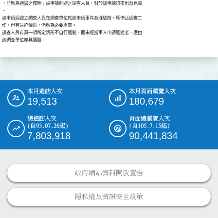
，並應為適當之釋明；被申請迴避之調查人員，對於該申請得提出意見書

。

被申請迴避之調查人員在調查單位就該申請事件為准駁前，應停止調查工

作。但有急迫情形，仍應為必要處置。

調查人員有第一項所定情形不自行迴避，而未經當事人申請迴避者，應由

該調查單位命其迴避。
本月造訪人次
本月頁面瀏覽人次
:::
19,513
180,679
總造訪人次
頁面總瀏覽人次
(自93.07.26起)
(自105.7.15起)
7,803,918
90,441,834
政府網站資料開放宣告
隱私權及資訊安全政策