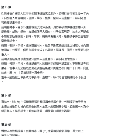
第 13 條
性騷擾事件被害人除可依相關法律請求協助外，並得於事件發生後一年內

，向加害人所屬機關、部隊、學校、機構、僱用人或直轄市、縣 (市) 主

管機關提出申訴。

前項直轄市、縣 (市) 主管機關受理申訴後，應即將該案件移送加害人所

屬機關、部隊、學校、機構或僱用人調查，並予錄案列管；加害人不明或

不知有無所屬機關、部隊、學校、機構或僱用人時，應移請事件發生地警

察機關調查。

機關、部隊、學校、機構或僱用人，應於申訴或移送到達之日起七日內開

始調查，並應於二個月內調查完成；必要時，得延長一個月，並應通知當

事人。

前項調查結果應以書面通知當事人及直轄市、縣 (市) 主管機關。

機關、部隊、學校、機構或僱用人逾期未完成調查或當事人不服其調查結

果者，當事人得於期限屆滿或調查結果通知到達之次日起三十日內，向直

轄市、縣 (市) 主管機關提出再申訴。

當事人逾期提出申訴或再申訴時，直轄市、縣 (市) 主管機關得不予受理

。
第 14 條
直轄市、縣 (市) 主管機關受理性騷擾再申訴案件後，性騷擾防治委員會

主任委員應於七日內指派委員三人至五人組成調查小組，並推選一人為小

組召集人，進行調查。並依前條第三項及第四項規定辦理。
第 20 條
對他人為性騷擾者，由直轄市、縣 (市) 主管機關處新臺幣一萬元以上十

萬元以下罰鍰。