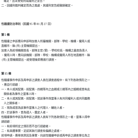
    確定，且未受免刑或緩刑之宣告。

二、因緩刑裁判確定而為之裁處，其緩刑宣告經撤銷確定。
性騷擾防治準則（民國 95 年 01 月 27 日）
第 5 條
性騷擾之申訴應向申訴時加害人所屬機關、部隊、學校、機構、僱用人或

直轄市、縣 (市) 主管機關提出。

加害人為前項機關首長、部隊主官 (管) 、學校校長、機構之最高負責人

、僱用人時，應向該機關、部隊、學校、機構或僱用人所在地直轄市、縣

 (市) 主管機關提出，經受理後即應進行調查。
第 15 條
性騷擾事件申訴及再申訴之調查人員在調查過程中，有下列各款情形之一

，應自行迴避︰

一、本人或其配偶、前配偶、四親等內之血親或三親等內之姻親或曾有此

    關係者為事件之當事人時。

二、本人或其配偶、前配偶，就該事件與當事人有共同權利人或共同義務

    人之關係者。

三、現為或曾為該事件當事人之代理人、輔佐人者。

四、於該事件，曾為證人、鑑定人者。

性騷擾事件申訴及再申訴之調查人員有下列各款情形之一者，當事人得申

請迴避︰

一、有前項所定之情形而不自行迴避者。

二、有具體事實，足認其執行調查有偏頗之虞者。

前項申請，應舉其原因及事實，向該性騷擾申訴或再申訴之調查單位為之
