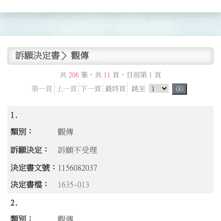
訴願決定書
觀傳
共
206
筆，共
11
頁，目前第
1
頁
跳頁選單
第一頁
上一頁
下一頁
最終頁
跳至
GO
1.
觀傳
訴願不受理
1156082037
1635-013
2.
觀傳