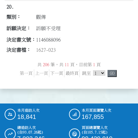
20.
觀傳
訴願不受理
1146088096
1627-023
共
206
筆，共
11
頁，目前第
1
頁
跳頁選單
第一頁
上一頁
下一頁
最終頁
跳至
GO
本月造訪人次
本月頁面瀏覽人次
:::
18,841
167,855
總造訪人次
頁面總瀏覽人次
(自93.07.26起)
(自105.7.15起)