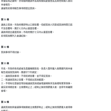
本會認為必要時，亦得隨時邀請市長或有關局處會首長及其他有關人員向

本會報告。

議會對前兩項報告事項得提出質詢。
第 31 條
議員之質詢，市政府應即時以口頭答覆，但經質詢人同意或質詢時間已屆

不及答覆時，應於七日內以書面答覆。

議員得提出書面質詢；市政府應於七日內以書面答覆。

前項質詢應列入會議紀錄。
第 32 條
質詢事項不得討論。
第 33 條
市長、市政府各局處會及直屬機關首長、負責人暨所屬人員應邀列席本會

報告或接受質詢時，應遵守下列規定：

一、議員質詢事項，不得拒絕答覆，並不得反質詢。

二、對議員質詢之答覆，不得超出質詢範圍。

三、不得有任意搶答等妨礙議員質詢或破壞議場秩序及無禮辱罵等情事。

違反前項規定者，主席應制止之；經制止無效情節重大者，並得令其離開

會場。
第 34 條
議員質詢如與會議事項無關者主席應即制止；經制止無效情節重大者得移
