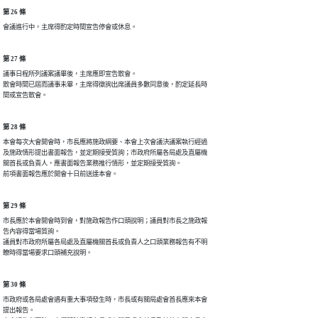
第 26 條
會議進行中，主席得酌定時間宣告停會或休息。
第 27 條
議事日程所列議案議畢後，主席應即宣告散會。

散會時間已屆而議事未畢，主席得徵詢出席議員多數同意後，酌定延長時

間或宣告散會。
第 28 條
本會每次大會開會時，市長應將施政綱要、本會上次會議決議案執行經過

及施政情形提出書面報告，並定期接受質詢；市政府所屬各局處及直屬機

關首長或負責人，應書面報告業務推行情形，並定期接受質詢。

前項書面報告應於開會十日前送達本會。
第 29 條
市長應於本會開會時到會，對施政報告作口頭說明；議員對市長之施政報

告內容得當場質詢。

議員對市政府所屬各局處及直屬機關首長或負責人之口頭業務報告有不明

瞭時得當場要求口頭補充說明。
第 30 條
市政府或各局處會遇有重大事項發生時，市長或有關局處會首長應來本會

提出報告。
