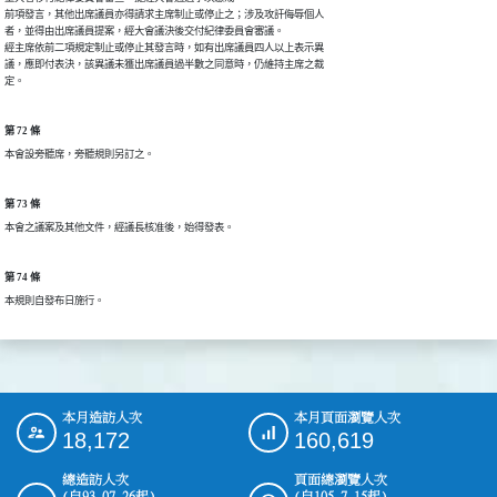
前項發言，其他出席議員亦得請求主席制止或停止之；涉及攻訐侮辱個人

者，並得由出席議員提案，經大會議決後交付紀律委員會審議。

經主席依前二項規定制止或停止其發言時，如有出席議員四人以上表示異

議，應即付表決，該異議未獲出席議員過半數之同意時，仍維持主席之裁

定。
第 72 條
本會設旁聽席，旁聽規則另訂之。
第 73 條
本會之議案及其他文件，經議長核准後，始得發表。
第 74 條
本規則自發布日施行。
本月造訪人次
本月頁面瀏覽人次
:::
18,172
160,619
總造訪人次
頁面總瀏覽人次
(自93.07.26起)
(自105.7.15起)