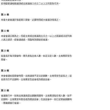
得提議變更議事日程。

前項變更議程動議須經出席議員三分之二以上之同意為可決。
第 21 條
本會大會會議於每星期三開會，必要時得經大會議決增減之。
第 22 條
本會會議公開為之；但經主席或出席議員五分之一以上之提議或法定列席

人員之請求，經會議通過，得臨時改開秘密會議。
第 23 條
秘書長於每次開會時，應先查點出席人數，如足法定人數，主席應即宣告

開會。
第 24 條
本會會議如屆開會時間，出席議員不足法定額數，主席得宣告延長之；延

長兩次仍不足額時，主席應宣告延會或改開談話會。
第 25 條
會議進行中，如有出席議員提出額數問題時，主席應清點在場人數，如不

足額時，主席應宣布散佰或改開談話會；在談話會中，如已足開會額數時

，應繼續進行會議。