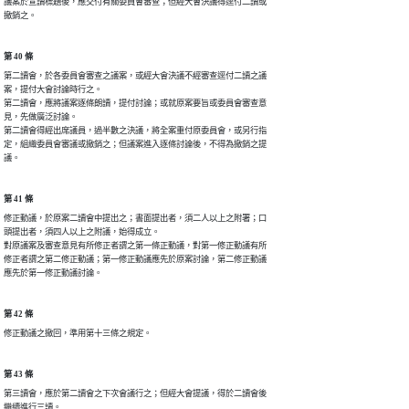
議案於宣讀標題後，應交付有關委員會審查；但經大會決議得逕付二讀或

撤銷之。
第 40 條
第二讀會，於各委員會審查之議案，或經大會決議不經審查逕付二讀之議

案，提付大會討論時行之。

第二讀會，應將議案逐條朗讀，提付討論；或就原案要旨或委員會審查意

見，先做廣泛討論。

第二讀會得經出席議員，過半數之決議，將全案重付原委員會，或另行指

定，組織委員會審議或撤銷之；但議案進入逐條討論後，不得為撤銷之提

議。
第 41 條
修正動議，於原案二讀會中提出之；書面提出者，須二人以上之附署；口

頭提出者，須四人以上之附議，始得成立。

對原議案及審查意見有所修正者謂之第一條正動議，對第一修正動議有所

修正者謂之第二修正動議；第一修正動議應先於原案討論，第二修正動議

應先於第一修正動議討論。
第 42 條
修正動議之撤回，準用第十三條之規定。
第 43 條
第三讀會，應於第二讀會之下次會議行之；但經大會提議，得於二讀會後

繼續進行三讀。