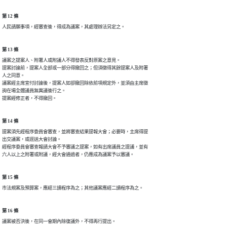
第 12 條
人民請願事項，經審查後，得成為議案，其處理辦法另定之。
第 13 條
議案之提案人、附署人或附議人不得發表反對原案之意見。

提案討論前，提案人全部或一部分得撤回之；但須徵得其餘提案人及附署

人之同意。

議案經主席宣付討論後，提案人如卻撤回除依前項規定外，並須由主席徵

詢在場全體議員無異議後行之。

提案經修正者，不得撤回。
第 14 條
提案須先經程序委員會審查，並將審查結果提報大會；必要時，主席得提

出交議案，或逕送大會討論。

經程序委員會審查報請大會不予審議之提案，如有出席議員之提議，並有

六人以上之附署或附議，經大會通過者，仍應成為議案予以審議。
第 15 條
市法規案及預算案，應經三讀程序為之；其他議案應經二讀程序為之。
第 16 條
議案被否決後，在同一會期內除復議外，不得再行提出。