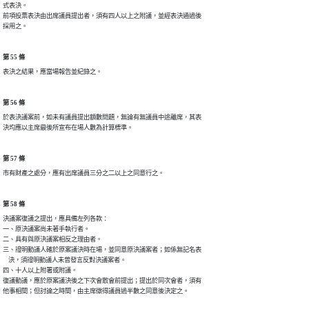
式表決。

前項投票表決由出席議員提出者，須有四人以上之附議，並經表決通過後

採用之。
第 55 條
表決之結果，應當場報告並紀錄之。
第 56 條
於表決議案前，如未有議員提出額數問題，無論有無議員中途離席，其表

決均應以主席最後所宣布在場人數為計算標準。
第 57 條
市有財產之處分，應有出席議員三分之二以上之同意行之。
第 58 條
決議案復議之提出，應具備左列各款：

一、原決議案尚未著手執行者。

二、具有與原決議案相反之理由者。

三、證明動議人確於原案議決時在場，並同意原決議案者；如係無記名表

    決，須證明動議人未曾發言反對決議案者。

四、十人以上附署或附議。

復議動議，應於原案議決後之下次會散會前提出；提出於同次會者，須有

他事相間；但討論之時間，由主席徵得議員過半數之同意後決定之。