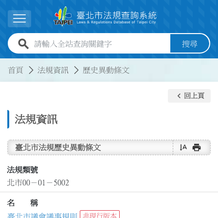
跳到主要內容
展開選單
全站查詢關鍵字欄位
搜尋
:::
:::
首頁
法規資訊
歷史異動條文
keyboard_arrow_left
回上頁
法規資訊
text_rotate_vertical
print
臺北市法規歷史異動條文
法規類號
北市00－01－5002
名 稱
臺北市議會議事規則
非現行版本