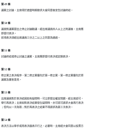
第 49 條
議案之討論，主席得於適當時期徵求大會同意後宣告討論終結。
第 50 條
議員對議案提出之停止討論動議，經出席議員四人以上之附議後，主席應

即提付表決。

前項表決須經出席議員三分之二以上之同意為通過。
第 51 條
討論終結或停止討論之議案，主席應即提付表決或定期表決。
第 52 條
修正案之表決程序，第二修正案優先於第一修正案，第一修正案優先於原

議案及審查意見。
第 53 條
出席議員對於表決結困如有疑問時，可立即提出權宜問題，經主席認可，

舉行再表決；主席如對表決結果發生疑問時，亦可逕可請求大會再行表決

；但均以一次為限；對於再表決之結果不得請求為第三次表決。
第 54 條
表決方法以舉手或用表決器表示行之，必要時，主席經大會同意以投票方
