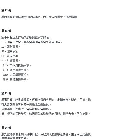
第 17 條
議員提案於每屆議員任期屆滿時，尚未完成審議者，視為撤銷。
第 18 條
議事日程之編訂順序及應記載事項如左：

一、開會、停會，每次會議開會散會之年月日時。

二、報告事項。

三、選舉事項。

四、質詢事項。

五、討論事項。

（一）市政府提議事項。

（二）議員提議事項。

（三）人民請願事項。

（四）其他重要事項。
第 19 條
議事日程由秘書處編擬，經程序委員會審訂，定期大會於開會十日前、臨

時大會於開會三日前一併送達全體議員。

前項議事日程應於開會時提報大會通過。

第一項所訂送達時限，如因緊急或臨時決定召開之臨時大會，不在此限。
第 20 條
應先處理事項未列入議事日程，或已列入而順序在後者，主席或出席議員
