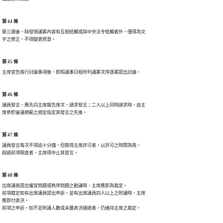
第 44 條
第三讀會，除發現議案內容有互相抵觸或與中央法令牴觸者外，僅得為文

字之修正，不得變更原意。
第 45 條
主席宣告進行討論事項後，即照議事日程所列議案次序逐案提出討論。
第 46 條
議員發言，應先向主席報告席次，請求發言；二人以上同時請求時，由主

席參酌會議規範之規定指定其發言之先後。
第 47 條
議員發言每次不得逾十分鐘，但取得主席許可者，以許可之時間為限。

超過前項限度者，主席得中止其發言。
第 48 條
出席議員提出權宜問題或秩序問題之動議時，主席應即為裁定。

前項裁定如有出席議員提出申訴，並有出席議員四人以上之附議時，主席

應即付表決。

前項之申訴，如不足附議人數或未獲表決通過者，仍維持主席之裁定。