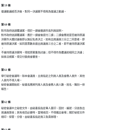
第 59 條
復議動議經否決後，對同一決議案不得再為復議之動議。
第 60 條
對市政府送請覆議案，得於一讀會邀請市長列席說明。

對市政府送請覆議案，應於一讀會後逕付二讀；二讀會應就是否維持原議

決案作大體討論後即以無記名表決之，如有出席議員三分之二同意者，即

維持原議決案，如同意票數未達出席議員三分之二者，即不維持原議決案

。

不維持原議決案時，得就原案重為討論；但不得作為覆議前相同之決議；

如係法規案，得交付委員會審查。
第 61 條
舉行秘密會議時，除本會議員、主席指定之列席人員及會務人員外，其他

人員均不得入場。

秘密會議開始前，秘書長應將列席人員及會務人員人數、姓名、職別一併

報告。
第 62 條
秘密會議中之秘密文件，由秘書長指定專人蓋印、固封、編號，分送各出

席議員簽收；其有收回必要時，當場收回，不得攜出會場；關於秘密文件

繕印、保管、分發，由秘書長指定員工負責辦理。