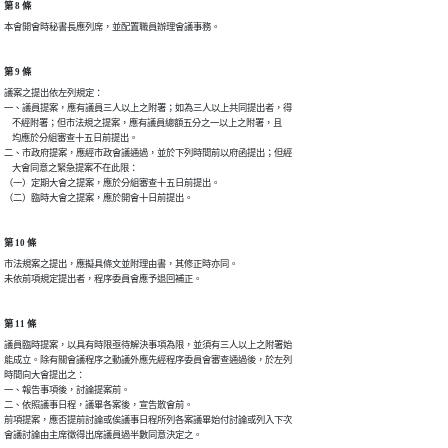
第 8 條
本會開會時秘書長應列席，並配置職員辦理會議事務。
第 9 條
議案之提出依左列規定：

一、議員提案，應有議員三人以上之附署；如為三人以上共同提出者，得

    不經附署；但市法規之提案，應有議員總額五分之一以上之附署，且

    均應於分組審查十五日前提出。

二、市政府提案，應經市政會議通過，並於下列時間前以府函提出；但經

    大會同意之緊急提案不在此限：

（一）定期大會之提案，應於分組審查十五日前提出。

（二）臨時大會之提案，應於開會十日前提出。
第 10 條
市法規案之提出，應擬具條文並附理由書，其修正時亦同。

未依前項規定提出者，程序委員會應予退回補正。
第 11 條
議員臨時提案，以具有時限亟待解決事項為限，並須有三人以上之附署始

能成立。除有關會議程序之動議外應先經程序委員會審查通過後，於左列

時間向大會提出之：

一、報告事項後，討論提案前。

二、依照議事日程，議畢各案後，宣告散會前。

前項提案，應否提前討論或俟議事日程所列各案議畢始付討論或列入下次

會議討論由主席徵得出席議員過半數同意決定之。