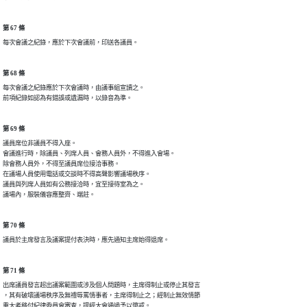
第 67 條
每次會議之紀錄，應於下次會議前，印送各議員。
第 68 條
每次會議之紀錄應於下次會議時，由議事組宣讀之。

前項紀錄如認為有錯誤或遺漏時，以錄音為準。
第 69 條
議員席位非議員不得入座。

會議進行時，除議員、列席人員、會務人員外，不得進入會場。

除會務人員外，不得至議員席位接洽事務。

在議場人員使用電話或交談時不得高聲影響議場秩序。

議員與列席人員如有公務接洽時，宜至接待室為之。

議場內，服裝儀容應整齊、端莊。
第 70 條
議員於主席發言及議案提付表決時，應先通知主席始得退席。
第 71 條
出席議員發言超出議案範圍或涉及個人問題時，主席得制止或停止其發言

，其有破壞議場秩序及無禮辱罵情事者，主席得制止之；經制止無效情節

重大者移付紀律委員會審查，提經大會通過予以懲戒。
