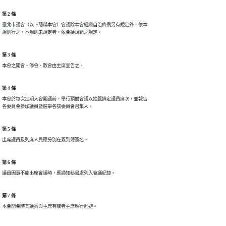
第 2 條
臺北市議會（以下簡稱本會）會議除本會組織自治條例另有規定外，依本

規則行之，本規則未規定者，依會議規範之規定。
第 3 條
本會之開會、停會、散會由主席宣告之。
第 4 條
本會於每次定期大會開議前，舉行預備會議以抽籤排定議員席次，並報告

各委員會參加議員暨選舉各該委員會召集人。
第 5 條
出席議員及列席人員應分別在簽到簿簽名。
第 6 條
議員因事不能出席會議時，應通知秘書處列入會議紀錄。
第 7 條
本會開會時其議案與主席有關者主席應行迴避。