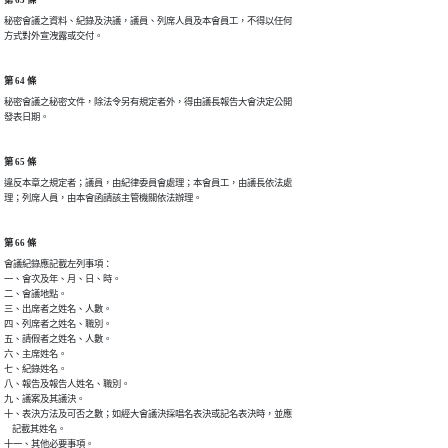
第 63 條
秘密會議之資料、紀錄及決議，議員、列席人員及本會員工，不得以任何

方式對外宣洩露或交付。
第 64 條
秘密會議之秘密文件，除法令另有規定者外，得由議長報告大會決定公開

發表日期。
第 65 條
違反本章之規定者；議員，由紀律委員會處理；本會員工，由議長依法處

理；列席人員，由本會函請該主管機關依法辦理。
第 66 條
會議紀錄應記載左列事項：

一、會次及年、月、日、時。

二、會議地點。

三、出席者之姓名、人數。

四、列席者之姓名、職別。

五、請假者之姓名、人數。

六、主席姓名。

七、紀錄姓名。

八、報告及報告人姓名、職別。

九、議案及其議決。

十、表決方法及可否之數；如經大會議決採唱名表決或記名表決時，並應

    記載其姓名。

十一、其他必要事項。