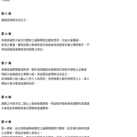
付懲戒。
第 35 條
議員質詢辦法另訂之。
第 36 條
各委員會對大會交付審查之議案應提出審查意見，交由大會審議。

前項之審議，審查該案之委員除曾在委員會為保留發言權之聲明者外，不

得為與委員會審查意見相異之發言。
第 37 條
為審查議案需要或對某一案件或問題認有專案研究或對外調查之必要者，

得經大會通過成立專案小組。其設置及處理辦法另定之。

前項專案小組人數以三至七人為原則，但特殊重大案件得增至九人。其人

選由大會公推或由議長指定。
第 38 條
議案之內容涉及二個以上委員會範圍者，得由程序委員會依議案性質建議

大會指定有關委員會召開聯席會議審查。
第 39 條
第一讀會，由主席將議事組報告之議案標題宣付審查；如全案內容有宣讀

之必要者，得指定會務人員為之。
