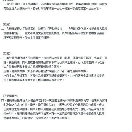
一、臺北市政府（以下簡稱本府）為使本府及所屬各機關（以下簡稱各機關）迅速、確實及

（依據）

二、各機關處理人民陳情案件，除應依「行政程序法」、「行政院及所屬各機關處理人民陳

    情案件要點」、「臺北市政府文書處理實施要點」及本府相關橫向聯繫及管轄權爭議處

（定義）

三、本注意事項所稱人民陳情案件，指陳情人以書面（郵寄、傳真或電子郵件）或言詞（電

    話、親至機關）向本府或各機關陳述有關本市行政興革之建議、行政法令查詢、行政違

    失之舉發或行政上權益之維護等具體陳情之案件。

    前項人民陳情案件，如涉及舉發特定對象違反法令者，稱之為檢舉案件。

    本府收文之陳情案件，其屬性為檢舉案件或非檢舉案件，由本府研考會或秘書處初步認

（不受理案件）

四、各機關接獲陳情人以書面或言詞第一次提出之陳情案件有具體陳情內容，但未具真實姓

    名及聯絡方式（住址、電話、電子郵件位址），應予以登錄並分案承辦單位處理。但以

    言詞陳情之檢舉案件，檢舉人如未具姓名或真實姓名及聯絡方式（住址、電話或電子郵

    件位址），受理機關得依行政程序法第一百七十三條或行政院及所屬各機關處理人民陳
