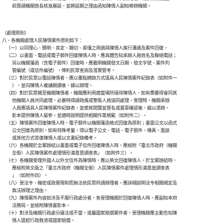
（處理原則）

八、各機關處理人民陳情案件原則如下：

    （一）以同理心、簡明、肯定、親切、易懂之用語與陳情人進行溝通及案件回復。

    （二）以書面、電話或電子郵件回復陳情人時，應具體告知承辦人員姓名及聯絡電話；

          另以機關箋函（含電子郵件）回復時，應載明機關發文日期、發文字號、案件列

          管編號（或信件編號），俾利民眾查詢及落實管考。

    （三）對於民眾以電話陳情者，應以重點摘錄方式填具人民陳情案件紀錄表（如附件一

          ），並向陳情人複誦朗讀後，據以辦理。

    （四）對於民眾親至機關陳情者，機關應利用適當場所接待陳情人，如有需要得會同其

          他機關人員共同處理，必要時得請政風或警衛人員協同處理。受理時，機關承辦

          人員應填具人民陳情案件紀錄表，並使其閱覽並簽名或蓋章確認後，據以憑辦，

          影本提供陳情人留參。並適時說明提供相關作業規範（如附件二）。

    （五）陳情案件回復陳情人時，電子郵件以機關箋函格式回復為原則；書面公文以函式

          公文回復為原則。如有特殊考量，得以電子公文、電話、電子郵件、傳真，面談

          或其他方式答復陳情人或以文書紀錄備考。

    （六）各機關於全案辦結以書面或電子信件回復陳情人時，應檢附「臺北市政府（機關

          全銜）人民陳情案件處理情形滿意意調查表」（如附件三）。

    （七）各機關受理外國人以外文信件為陳情時，應以英文回復陳情人。於全案辦結時，

          應檢附英文版之「臺北市政府（機關全銜）人民陳情案件處理情形滿意度調查表

          」（如附件四）。

    （八）受法令、機密或政策限制而無法依民眾所請辦理者，應詳細說明法令相關規定及

          無法辦理之理由。

    （九）陳情案件內容如涉及不服行政處分者，各受理機關於回復陳情人時，應副知本府

          法務局，並檢附陳情書影本。

    （十）對涉及機關行政處分違法或不當，或屬國家賠償案件者，受理機關應主動告知陳

          情人提起行政救濟或國家賠償。
