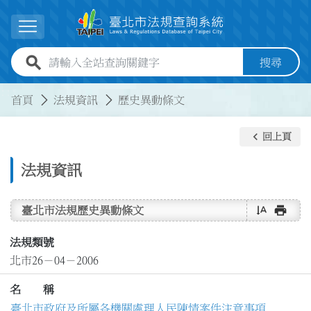
跳到主要內容
展開選單
全站查詢關鍵字欄位
搜尋
:::
:::
首頁
法規資訊
歷史異動條文
keyboard_arrow_left
回上頁
法規資訊
text_rotate_vertical
print
臺北市法規歷史異動條文
法規類號
北市26－04－2006
名 稱
臺北市政府及所屬各機關處理人民陳情案件注意事項