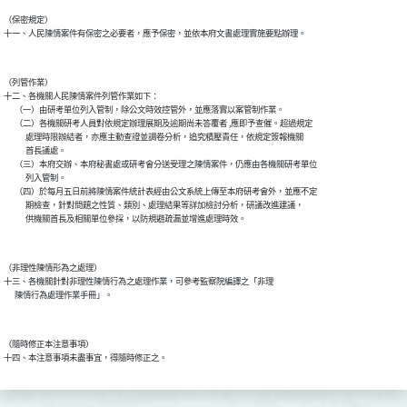
（保密規定）

（列管作業）

十二、各機關人民陳情案件列管作業如下：

      （一）由研考單位列入管制，除公文時效控管外，並應落實以案管制作業。

      （二）各機關研考人員對依規定辦理展期及逾期尚未答覆者 ,應即予查催。超過規定

            處理時限辦結者，亦應主動查證並調卷分析，追究積壓責任，依規定簽報機關

            首長議處。

      （三）本府交辦、本府秘書處或研考會分送受理之陳情案件，仍應由各機關研考單位

            列入管制。

      （四）於每月五日前將陳情案件統計表經由公文系統上傳至本府研考會外，並應不定

            期檢查，針對問題之性質、類別、處理結果等詳加檢討分析，研議改進建議，

（非理性陳情形為之處理）

十三、各機關針對非理性陳情行為之處理作業，可參考監察院編譯之「非理

（隨時修正本注意事項）
