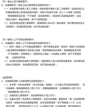
（同一事由之迭次陳情案件）

五、各機關對同一事由之迭次陳情案件處理原則如下 :

    （一）非檢舉案件陳情人第三次陳情，或檢舉案件陳情人第二次陳情時，如無其他足以

          影響處理結果之新事證或資料補充，得依行政程序法第一百七十三條第二款規定

          ，簽報機關首長同意，不予處理，並回復陳情人（除說明已為適當處理外，並說

          明如以後同一事由再陳情，將不予處理回復）。

    （二）依前款規定處理之陳情案件，嗣後陳情人再以同一事由陳情，除仍需依規定收文

（同一陳情人之不同事由陳情案件）

六、各機關同一陳情人之不同事由案件處理原則如下 :

    （一）對同一陳情人之不同事由陳情案件，應予受理及處理。但如同一陳情人有持續或

          大量且顯有耗費機關行政資源之虞者，得查明確認前述情事，簽報機關首長同意

          ，不予處理後，回復陳情人（說明前述之理由，以後類此之陳情，將不予處理回

          復），並副知研考會。

    （二）依前款但書規定處理之陳情案件，嗣後陳情人再以前款事由陳情者，除仍需依規

（處理時限）

七、各機關受理對人民陳情案件處理時限如下：

    （一）本府單一申訴系統案件（含市長信箱、秘機信、1999臺北市民當家熱線等），其

          內容屬單一權責機關者為六個工作日；涉數機關權責者，主辦機關為十個工作日

          ，協辦機關為六個工作日。

    （二）非屬前款之陳情案件：其處理時限為六個工作日。

    （三）非屬本府單一申訴案件之陳情案件，如因內容複雜、數量眾多，需一定處理時限

          及程序，經報本府核定通案處理者，依所定期限辦理。但不得超過三十日（以日

          曆天計算）；其因故未能在三十日（以日曆天計算）以內辦結者，應於期限屆至
