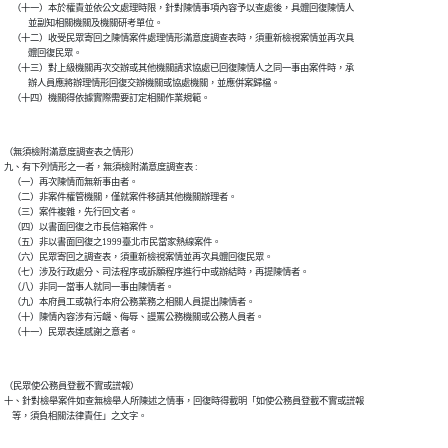
    （十一）本於權責並依公文處理時限，針對陳情事項內容予以查處後，具體回復陳情人

            並副知相關機關及機關研考單位。

    （十二）收受民眾寄回之陳情案件處理情形滿意度調查表時，須重新檢視案情並再次具

            體回復民眾。

    （十三）對上級機關再次交辦或其他機關請求協處已回復陳情人之同一事由案件時，承

            辦人員應將辦理情形回復交辦機關或協處機關，並應併案歸檔。

（無須檢附滿意度調查表之情形）

九、有下列情形之一者，無須檢附滿意度調查表 :

    （一）再次陳情而無新事由者。

    （二）非案件權管機關，僅就案件移請其他機關辦理者。

    （三）案件複雜，先行回文者。

    （四）以書面回復之市長信箱案件。

    （五）非以書面回復之1999臺北市民當家熱線案件。

    （六）民眾寄回之調查表，須重新檢視案情並再次具體回復民眾。

    （七）涉及行政處分、司法程序或訴願程序進行中或辦結時，再提陳情者。

    （八）非同一當事人就同一事由陳情者。

    （九）本府員工或執行本府公務業務之相關人員提出陳情者。

    （十）陳情內容涉有污衊、侮辱、謾罵公務機關或公務人員者。

（民眾使公務員登載不實或謊報）

十、針對檢舉案件如查無檢舉人所陳述之情事，回復時得載明「如使公務員登載不實或謊報
