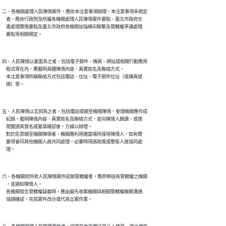
二、各機關處理人民陳情案件，應依本注意事項辦理，本注意事項未規定

    者，應依行政院及所屬各機關處理人民陳情案件要點、臺北市政府文

    書處理實施要點及臺北市政府各機關加強橫向聯繫及管轄權爭議處理

四、人民陳情以書面為之者，包括電子郵件、傳真、網站或相關行動應用

    程式等在內，應載明具體陳情內容、真實姓名及聯絡方式。

    本注意事項所稱聯絡方式包括電話、住址、電子郵件位址（或傳真號

五、人民陳情以言詞為之者，包括電話或親至機關陳情，受理機關應作成

    紀錄，載明陳情內容、真實姓名及聯絡方式，並向陳情人朗讀，或使

    閱覽請其簽名或蓋章確認後，方據以辦理。

    對於民眾親至機關陳情者，機關應利用適當場所接待陳情人，如有需

    要得會同其他機關人員共同處理，必要時得請政風或警衛人員協同處

六、各機關就所收人民陳情案件認無管轄權者，應即移送有管轄權之機關

    ，並通知陳情人。

    各機關發生管轄權疑義時，應由最先收案機關與相關管轄權機關溝通
