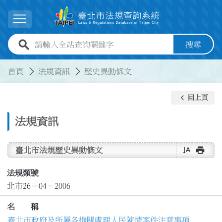
跳到主要內容
展開選單
全站查詢關鍵字欄位
搜尋
:::
:::
首頁
法規資訊
歷史異動條文
keyboard_arrow_left
回上頁
法規資訊
text_rotate_vertical
print
臺北市法規歷史異動條文
法規類號
北市26－04－2006
名 稱
臺北市政府及所屬各機關處理人民陳情案件注意事項