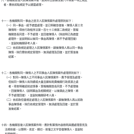
八、各機關受理人民陳情案件後，認其符合訴願法第八十條第一項之規定

十一、各機關對同一事由之迭次人民陳情案件處理原則如下：

      （一）同一事由，經予適當處理，並已明確答復後，陳情人第三次

            陳情時，得依行政程序法第一百七十三條第二款規定，簽報

            機關首長同意，不予處理，並回復陳情人（除說明已為適當

            處理外，並說明如以後同一事由再陳情，將不予處理回復）

            ，並副知機關研考人員。

      （二）依前款規定處理之人民陳情案件，嗣後陳情人再以同一事由

            陳情，除仍需依規定受理外，無須處理及回復，並於簽准後

十二、各機關對同一陳情人之不同事由人民陳情案件處理原則如下：

      （一）對同一陳情人之不同事由人民陳情案件，應予受理及處理。

            但如同一陳情人有持續或大量且顯有耗費機關行政資源之虞

            者，得查明確認前述情事，簽報機關首長同意，不予處理後

            ，回復陳情人（說明案由及相關規定，以後類此之陳情，將

            不予處理回復），並副知機關研考人員。

      （二）依前款但書規定處理之人民陳情案件，嗣後陳情人再以前款

            事由陳情者，除仍依規定受理外，無須處理及回復，並於簽

十四、各機關答復人民陳情案件時，應針對案情內容敘明具體處理意見及

      法規依據，以簡明、肯定、親切、易懂之文字答復陳情人，並副知

      有關機關。
