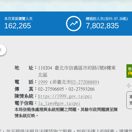
本月頁面瀏覽人次
總造訪人次
(自93.07.26起)
162,265
7,802,835
策
地 址
110204 臺北市信義區市府路1號8樓東
北區
電 話
1999
(非臺北市
02-27208889
)
小
傳 真
02-27596695、02-27593266
陳情系統
https://1999.gov.taipei
電子信箱
la_laws@gov.taipei
本局信箱係處理與系統相關之問題，其餘市政問題請至陳
情系統反映。
索，並不提供法規及法律諮詢之服務，如有法律上的疑義，建議