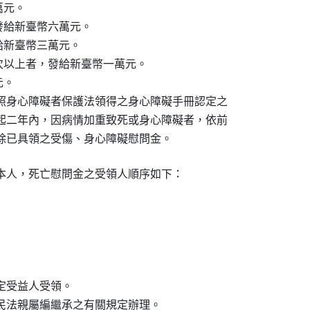
萬元。

，發給新臺幣六萬元。

發給新臺幣三萬元。

療七次以上者，發給新臺幣一萬元。

。

比照身心障礙者保護法領得之身心障礙手冊認定之

日起二年內，因病情加重致死或身心障礙者，依前

扣除已具領之受傷、身心障礙慰問金。
本人，死亡慰問金之受領人順序如下：

定受益人受領。

照民法親屬編繼承之有關規定辦理。