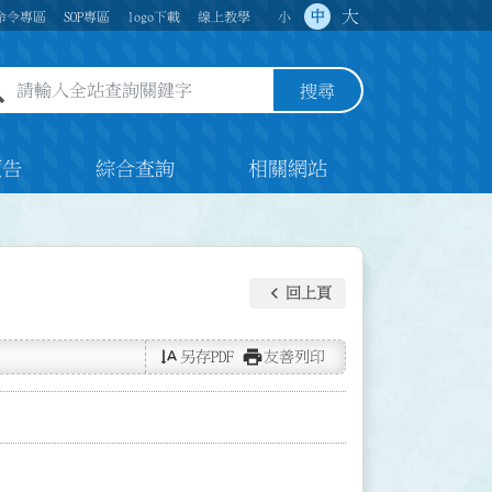
大
中
命令專區
SOP專區
logo下載
線上教學
小
全站查詢關鍵字欄位
搜尋
預告
綜合查詢
相關網站
keyboard_arrow_left
回上頁
text_rotate_vertical
print
另存PDF
友善列印