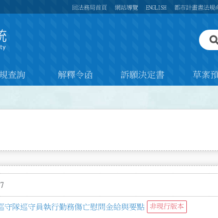
回法務局首頁
網站導覽
ENGLISH
都市計畫書法規
規查詢
解釋令函
訴願決定書
草案
7
巡守隊巡守員執行勤務傷亡慰問金給與要點
非現行版本