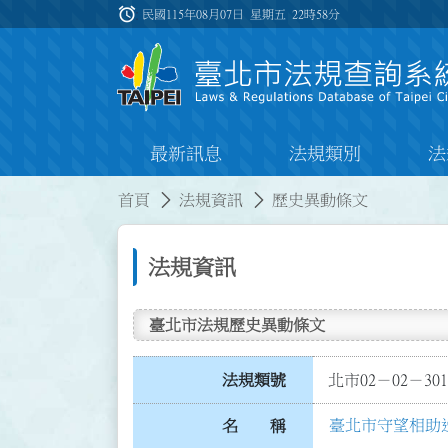
跳到主要內容
alarm
:::
民國115年08月07日 星期五
22時58分
最新訊息
法規類別
法
:::
:::
首頁
法規資訊
歷史異動條文
法規資訊
臺北市法規歷史異動條文
法規類號
北市02－02－301
臺北市守望相助
名 稱