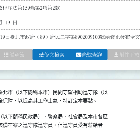
程序法第159條第2項第2款
月 19 日
19日臺北市政府（89）府民二字第8902009100號函修正發布全文
apps
tune
pin
file_download
編章節
條文檢索
條號查詢
附件下載
臺北市（以下簡稱本市）民間守望相助巡守隊（以

之安全保障，以提高其工作士氣，特訂定本要點。
（以下簡稱民政局）、警察局、社會局及本市各區

予核備在案之巡守隊巡守員。但巡守員受有薪給者
