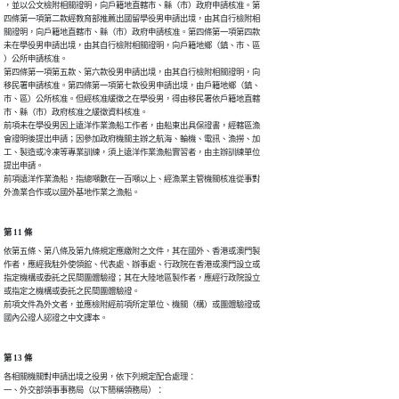
，並以公文檢附相關證明，向戶籍地直轄市、縣（市）政府申請核准。第

四條第一項第二款經教育部推薦出國留學役男申請出境，由其自行檢附相

關證明，向戶籍地直轄市、縣（市）政府申請核准。第四條第一項第四款

未在學役男申請出境，由其自行檢附相關證明，向戶籍地鄉（鎮、市、區

）公所申請核准。

第四條第一項第五款、第六款役男申請出境，由其自行檢附相關證明，向

移民署申請核准。第四條第一項第七款役男申請出境，由戶籍地鄉（鎮、

市、區）公所核准。但經核准緩徵之在學役男，得由移民署依戶籍地直轄

市、縣（市）政府核准之緩徵資料核准。

前項未在學役男因上遠洋作業漁船工作者，由船東出具保證書，經轄區漁

會證明後提出申請；因參加政府機關主辦之航海、輪機、電訊、漁撈、加

工、製造或冷凍等專業訓練，須上遠洋作業漁船實習者，由主辦訓練單位

提出申請。

前項遠洋作業漁船，指總噸數在一百噸以上、經漁業主管機關核准從事對

外漁業合作或以國外基地作業之漁船。
第 11 條
依第五條、第八條及第九條規定應繳附之文件，其在國外、香港或澳門製

作者，應經我駐外使領館、代表處、辦事處、行政院在香港或澳門設立或

指定機構或委託之民間團體驗證；其在大陸地區製作者，應經行政院設立

或指定之機構或委託之民間團體驗證。

前項文件為外文者，並應檢附經前項所定單位、機關（構）或團體驗證或

國內公證人認證之中文譯本。
第 13 條
各相關機關對申請出境之役男，依下列規定配合處理：

一、外交部領事事務局（以下簡稱領務局）：
