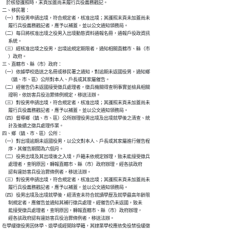
    於核發護照時，末頁加蓋尚未履行兵役義務戳記。

二、移民署：

（一）對役男申請出境，符合規定者，核准出境；其護照末頁未加蓋尚未

      履行兵役義務戳記者，應予以補蓋，並以公文通知領務局。

（二）每日將核准出境之役男入出境動態資料通報名冊，通報戶役政資訊

      系統。

（三）經核准出境之役男，出境逾規定期限者，通知相關直轄市、縣（市

      ）政府。

三、直轄市、縣（市）政府：

（一）依據學校造送之名冊或移民署之通知，對逾期未返國役男，通知鄉

      （鎮、市、區）公所對本人、戶長或其家屬催告。

（二）經催告仍未返國接受徵兵處理者，徵兵機關得查明事實並檢具相關

      證明，依妨害兵役治罪條例規定，移送法辦。

（三）對役男申請出境，符合規定者，核准出境；其護照末頁未加蓋尚未

      履行兵役義務戳記者，應予以補蓋，並以公文通知領務局。

（四）督導鄉（鎮、市、區）公所辦理役男出境及出境就學後之清查、統

      計及後續之徵兵處理作業。

四、鄉（鎮、市、區）公所：

（一）對出境逾期未返國役男，以公文對本人、戶長或其家屬進行催告程

      序，其催告期間為六個月。

（二）役男出境及其出境後之入境，戶籍未依規定辦理，致未能接受徵兵

      處理者，查明原因，轉報直轄市、縣（市）政府辦理，經各該政府

      認有違妨害兵役治罪條例者，移送法辦。

（三）對役男申請出境，符合規定者，核准出境；其護照末頁未加蓋尚未

      履行兵役義務戳記者，應予以補蓋，並以公文通知領務局。

（四）役男出境及出境就學後，經清查未符合就讀學歷及就學最高年齡限

      制規定者，應催告並通知其補行徵兵處理。經催告仍未返國，致未

      能接受徵兵處理者，查明原因，轉報直轄市、縣（市）政府辦理，

      經各該政府認有違妨害兵役治罪條例者，移送法辦。

在學緩徵役男因休學、退學或經開除學籍，其肄業學校應依免役禁役緩徵
