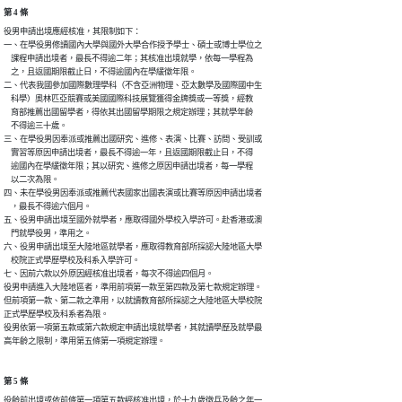
第 4 條
役男申請出境應經核准，其限制如下：

一、在學役男修讀國內大學與國外大學合作授予學士、碩士或博士學位之

    課程申請出境者，最長不得逾二年；其核准出境就學，依每一學程為

    之，且返國期限截止日，不得逾國內在學緩徵年限。

二、代表我國參加國際數理學科（不含亞洲物理、亞太數學及國際國中生

    科學）奧林匹亞競賽或美國國際科技展覽獲得金牌獎或一等獎，經教

    育部推薦出國留學者，得依其出國留學期限之規定辦理；其就學年齡

    不得逾三十歲。

三、在學役男因奉派或推薦出國研究、進修、表演、比賽、訪問、受訓或

    實習等原因申請出境者，最長不得逾一年，且返國期限截止日，不得

    逾國內在學緩徵年限；其以研究、進修之原因申請出境者，每一學程

    以二次為限。

四、未在學役男因奉派或推薦代表國家出國表演或比賽等原因申請出境者

    ，最長不得逾六個月。

五、役男申請出境至國外就學者，應取得國外學校入學許可。赴香港或澳

    門就學役男，準用之。

六、役男申請出境至大陸地區就學者，應取得教育部所採認大陸地區大學

    校院正式學歷學校及科系入學許可。

七、因前六款以外原因經核准出境者，每次不得逾四個月。

役男申請進入大陸地區者，準用前項第一款至第四款及第七款規定辦理。

但前項第一款、第二款之準用，以就讀教育部所採認之大陸地區大學校院

正式學歷學校及科系者為限。

役男依第一項第五款或第六款規定申請出境就學者，其就讀學歷及就學最

高年齡之限制，準用第五條第一項規定辦理。
第 5 條
役齡前出境或依前條第一項第五款經核准出境，於十九歲徵兵及齡之年一
