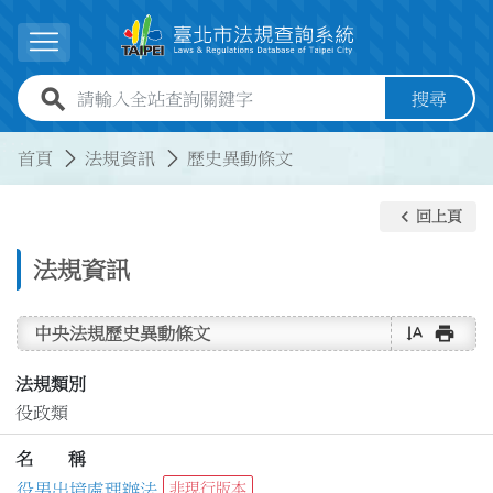
跳到主要內容
展開選單
全站查詢關鍵字欄位
搜尋
:::
:::
首頁
法規資訊
歷史異動條文
keyboard_arrow_left
回上頁
法規資訊
text_rotate_vertical
print
中央法規歷史異動條文
法規類別
役政類
名 稱
役男出境處理辦法
非現行版本