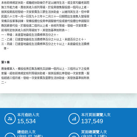
未依前條規定扶助，或雖經扶助後仍不足以維持生活，或全家均屬老弱而

無工作能力者，應依其收入核列等級，於役男徵集服役達一個月以上者，

按其役期長短發給一次安家費及三節生活扶助金，以維持其生活。但中華

民國八十三年一月一日至九十三年十二月三十一日期間出生徵集入營接受

常備兵役軍事訓練、常備役體位役男申請服替代役或替代役體位申請服宗

教因素替代役，於服役達二個月以上者，依核列等級，發給一次安家費。

前項所定依其收入核列等級如下，其發放基準如附表一：

一、甲級：未達當地最低生活費標準百分之十。

二、乙級：已達當地最低生活費標準百分之十以上，未達百分之七十。

三、丙級：已達當地最低生活費標準百分之七十以上，未達最低生活費標

    準。
第 9 條
應後備軍人、備役役男召集及補充兵訓練一個月以上、三個月以下之役男

家屬，經依前條規定核列等級扶助者，按其役期比率發給一次安家費，服

役超過三個月者，發給一次安家費及當節生活扶助金，其發放基準如附表

二。
本月造訪人次
本月頁面瀏覽人次
:::
15,534
137,549
總造訪人次
頁面總瀏覽人次
(自93.07.26起)
(自105.7.15起)