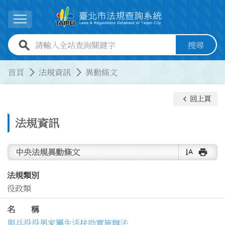
跳到主要內容
展開選單
全站查詢關鍵字欄位
搜尋
:::
:::
首頁
法規資訊
異動條文
keyboard_arrow_left
回上頁
法規資訊
text_rotate_vertical
print
中央法規異動條文
法規類別
役政類
名 稱
服兵役役男家屬生活扶助實施辦法