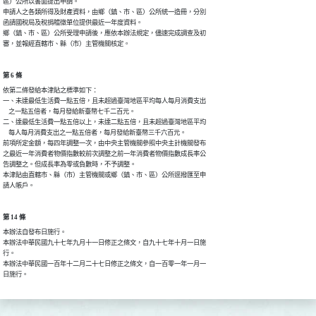
區）公所以書面提出申請。

申請人之各類所得及財產資料，由鄉（鎮、市、區）公所統一造冊，分別

函請國稅局及稅捐稽徵單位提供最近一年度資料。

鄉（鎮、市、區）公所受理申請後，應依本辦法規定，儘速完成調查及初

審，並報經直轄市、縣（市）主管機關核定。
第 6 條
依第二條發給本津貼之標準如下：

一、未達最低生活費一點五倍，且未超過臺灣地區平均每人每月消費支出

    之一點五倍者，每月發給新臺幣七千二百元。

二、達最低生活費一點五倍以上，未達二點五倍，且未超過臺灣地區平均

    每人每月消費支出之一點五倍者，每月發給新臺幣三千六百元。

前項所定金額，每四年調整一次，由中央主管機關參照中央主計機關發布

之最近一年消費者物價指數較前次調整之前一年消費者物價指數成長率公

告調整之。但成長率為零或負數時，不予調整。

本津貼由直轄市、縣（市）主管機關或鄉（鎮、市、區）公所逕撥匯至申

請人帳戶。
第 14 條
本辦法自發布日施行。

本辦法中華民國九十七年九月十一日修正之條文，自九十七年十月一日施

行。

本辦法中華民國一百年十二月二十七日修正之條文，自一百零一年一月一

日施行。