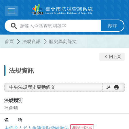
跳到主要內容
展開選單
全站查詢關鍵字欄位
搜尋
:::
:::
首頁
法規資訊
歷史異動條文
keyboard_arrow_left
回上頁
法規資訊
text_rotate_vertical
print
中央法規歷史異動條文
法規類別
社會類
名 稱
中低收入老人生活津貼發給辦法
非現行版本