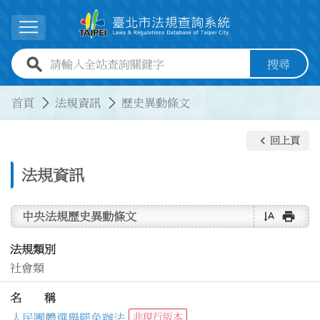
跳到主要內容
展開選單
全站查詢關鍵字欄位
搜尋
:::
:::
首頁
法規資訊
歷史異動條文
keyboard_arrow_left
回上頁
法規資訊
text_rotate_vertical
print
中央法規歷史異動條文
法規類別
社會類
名 稱
人民團體選舉罷免辦法
非現行版本