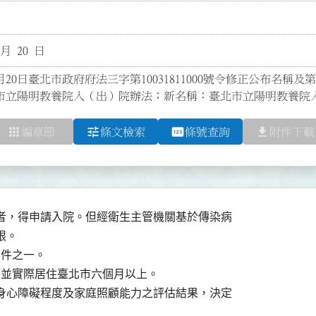
 月 20 日
月20日臺北市政府府法三字第10031811000號令修正公布名稱及第3
市立陽明教養院入（出）院辦法；新名稱：臺北市立陽明教養院
apps
tune
pin
file_download
編章節
條文檢索
條號查詢
附件下載
者，得申請入院。但經衛生主管機關基於傳染病

。

件之一。

籍並實際居住臺北市六個月以上。

身心障礙程度及家庭照顧能力之評估結果，決定
