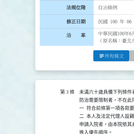
法規位階
自治條例
修正日期
民國 100 年 06
中華民國100年6
沿 革
（原名稱：臺北
subject
所有條文
第 3 條
未滿六十歲具備下列條件
防治需要限制者，不在此限
一  符合前條第一項各款要
二  本人及法定代理人設
申請入院者，由本院依其
進入優先順序。
