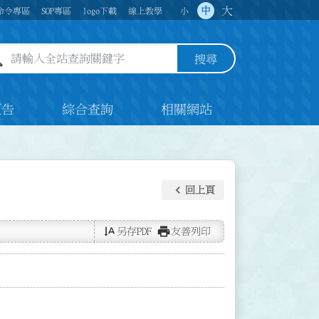
大
中
命令專區
SOP專區
logo下載
線上教學
小
全站查詢關鍵字欄位
搜尋
預告
綜合查詢
相關網站
keyboard_arrow_left
回上頁
text_rotate_vertical
print
另存PDF
友善列印