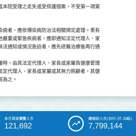
或本院受理之走失或受保護個案，不受第一項第

染病者，應依傳染病防治法相關規定處理。患有

他嚴重或緊急疾病者，應即通知法定代理人、家

無法通知或情況急迫者，應先送醫治療後再行通

離時，由其法定代理人、家長或家屬負健康管理

法定代理人、家長或家屬或其無力照顧者，其健

院為之。
本月頁面瀏覽人次
總造訪人次
(自93.07.26起)
121,692
7,799,144