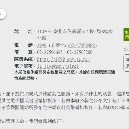
策
地 址
110204 臺北市信義區市府路1號8樓東
北區
電 話
1999
(非臺北市
02-27208889
)
小
傳 真
02-27596695、02-27593266
陳情系統
https://1999.gov.taipei
電子信箱
la_laws@gov.taipei
本局信箱係處理與系統相關之問題，其餘市政問題請至陳
情系統反映。
索，並不提供法規及法律諮詢之服務，如有法律上的疑義，建議
提供之電子檔或書面編排製作，若與本府公報之公布文字有所不
各主管機關網站所發布之法規資料蒐集編排製作，若與政府公報
網站管理人員，我們會即刻修正。