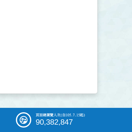
頁面總瀏覽人次
(自105.7.15起)
90,382,847