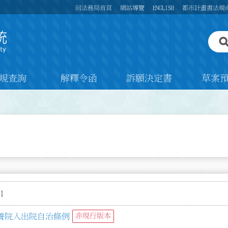
回法務局首頁
網站導覽
ENGLISH
都市計畫書法規
規查詢
解釋令函
訴願決定書
草案
1
養院入出院自治條例
非現行版本