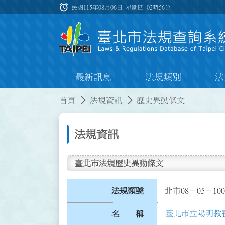
跳到主要內容
alarm
:::
民國115年08月06日 星期四
02時56分
最新訊息
法規類別
法
:::
:::
首頁
法規資訊
歷史異動條文
法規資訊
臺北市法規歷史異動條文
法規類號
北市08－05－100
臺北市立陽明教
名 稱