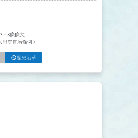
、8條條文

入出院自治條例）
history
歷史沿革