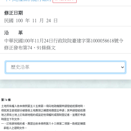
修正日期
民國 100 年 11 月 24 日
沿 革
中華民國100年11月24日行政院院臺建字第1000058618號令
修正發布第74、91條條文
切換選擇法規資訊內容
第 74 條
土地所有權人依本條例第五十五條第一項向地政機關申請發給抵價地時，

得就其全部或部分被徵收土地應領之補償地價提出申請；其申請發給抵價

地之原有土地上訂有耕地租約或設定他項權利或限制登記者，並應於申請

時提出下列文件：

一、訂有耕地租約者，應提出依本條例第六十三條第二項第一款規定補償

    承租人之證明文件。
