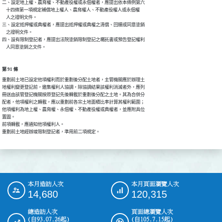
二、設定地上權、農育權、不動產役權或永佃權者，應提出依本條例第六

    十四條第一項規定補償地上權人、農育權人、不動產役權人或永佃權

    人之證明文件。

三、設定抵押權或典權者，應提出抵押權或典權之清償、回贖或同意塗銷

    之證明文件。

四、設有限制登記者，應提出法院塗銷限制登記之囑託書或預告登記權利

    人同意塗銷之文件。
第 91 條
重劃前土地已設定他項權利而於重劃後分配土地者，主管機關應於辦理土

地權利變更登記前，邀集權利人協調，除協調結果該權利消滅者外，應列

冊送由該管登記機關按原登記先後轉載於重劃後分配之土地。其為合併分

配者，他項權利之轉載，應以重劃前各宗土地面積比率計算其權利範圍；

他項權利為地上權、農育權、永佃權、不動產役權或典權者，並應附具位

置圖。

前項轉載，應通知他項權利人。

重劃前土地經辦竣限制登記者，準用前二項規定。
本月造訪人次
本月頁面瀏覽人次
:::
14,680
120,315
總造訪人次
頁面總瀏覽人次
(自93.07.26起)
(自105.7.15起)