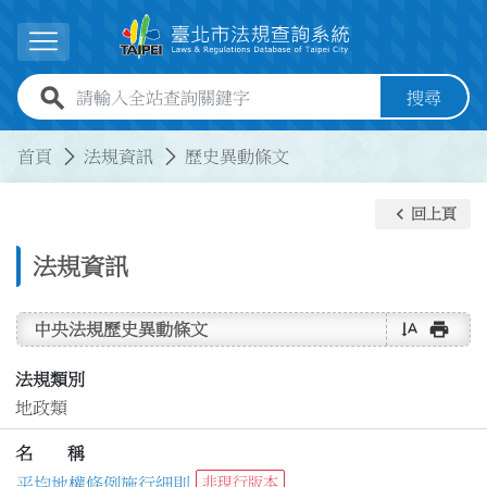
跳到主要內容
展開選單
全站查詢關鍵字欄位
搜尋
:::
:::
首頁
法規資訊
歷史異動條文
keyboard_arrow_left
回上頁
法規資訊
text_rotate_vertical
print
中央法規歷史異動條文
法規類別
地政類
名 稱
平均地權條例施行細則
非現行版本