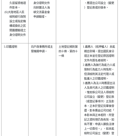
　　久居留資格證

    身分證明文件

  ，應提出公司設立（變更

　　件影本。    

    向財團法人海

  ）登記表或抄錄本。    

 (6)大陸地區人民

    峽交流基金會

　　檢附經行政院

    申請驗證。  

　　設立或指定機

　　構或委託之民

　　間團體驗證之

　　身分證明文件

5.印鑑證明      

向戶政事務所或主

土地登記規則第

1.義務人（抵押權人）未能

管機關申請。    

四十條、第四十

  親自到場，提出國民身分

一條          

  證正本並在登記原因證明

  文件內簽名者檢附。    

2.義務人為無行為能力人或

  限制行為能力人時免附，

  但須檢附其法定代理人或

  監護人之印鑑證明。    

3.義務人為法人時應提出法

  人及其代表人之印鑑證明

  ，惟如係公司法人得檢附

  公司設立（變更）登記表

  （或登記事項卡）正及影

  本，正本於登記完畢後發

  還，影本應由公司切結「

  本影本與正本相符，所登

  記之資料現仍為有效，如

  有不實，申請人願負法律

  上一切責任。」，如未能

  檢附公司設立（變更）登
