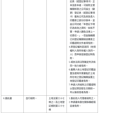
  記表（或登記事項卡）正

  本及影本者，可檢附主管

  機關核發之公司設立（變

  更）登記表（或登記事項

  卡）載有公司及其負責人

  印鑑章之部分抄錄本，並

  由公司切結「本登記卡現

  仍為有效之資料，如有不

  實，申請人願負法律上一

  切責任。」。但金融機關

  已向登記機關檢送備查之

  印鑑證明文件者得免附。

4.原登記權利因混同（他項

  權利人與所有權人為同一

  人）而申辦塗銷登記時免

  附。                  

5.或依法與法院確定判決有

  同一效力者免附。      

6.義務人依土地登記印鑑設

  置及使用作業要點於土地

  所在地之登記機關設置土

  地登記印鑑者免附。    

7.申請人所檢附之印鑑證明

  以登記原因發生日期前一

6.委託書        

自行檢附。      

土地法第三十七

1.委託他人代理者檢附之。

條之一及土地登

2.申請書有委任關係欄經填

記規則第三十七

  註者免附。            
