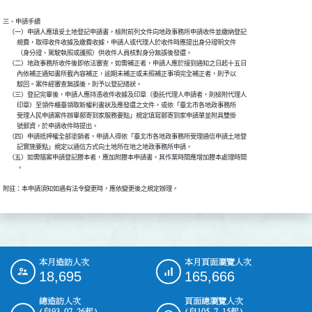
三、申請手續

    （一）申請人應填妥土地登記申請書，檢附前列文件向地政事務所申請收件並繳納登記

          規費，取得收件收據及繳費收據，申請人或代理人於收件時應提出身分證明文件

          （身分證、駕駛執照或護照）供收件人員核對身分無誤後發還。

    （二）地政事務所收件後即依法審查，如需補正者，申請人應於接到通知之日起十五日

          內依補正通知書所載內容補正，逾期未補正或未照補正事項完全補正者，則予以

          駁回。案件經審查無誤後，則予以登記繕狀。

    （三）登記完畢後，申請人應持憑收件收據及印章（委託代理人申請者，則檢附代理人

          印章）至領件櫃臺領取新權利書狀及應發還之文件，或依「臺北市各地政事務所

          受理人民申請案件辦畢郵寄到家服務要點」規定填寫郵寄到家申請單並附具雙掛

          號郵資，於申請收件時提出。

    （四）申請抵押權全部塗銷者，申請人得依「臺北市各地政事務所受理通信申請土地登

          記實施要點」規定以通信方式向土地所在地之地政事務所申請。

    （五）如需隨案申請登記謄本者，應加附謄本申請書，其作業時間應增加謄本處理時間

          。

附註：本申請須知如遇有法令變更時，應依變更後之規定辦理。
本月造訪人次
本月頁面瀏覽人次
:::
18,695
165,666
總造訪人次
頁面總瀏覽人次
(自93.07.26起)
(自105.7.15起)