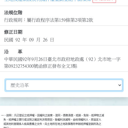
法規位階
行政規則：屬行政程序法第159條第2項第2款
修正日期
民國 92 年 09 月 26 日
沿 革
中華民國92年9月26日臺北市政府地政處（92）北市地一字
第09232754300號函修正發布全文3點
切換選擇法規資訊內容
一、說明：凡已登記之抵押權，因權利之拋棄、混同、債務清償、抵銷、免除、抵押物之滅

    失、抵押權之實行或法院之確定判決等原因，致權利消滅時，由他項權利人、原設定人

    或其他利害關係人檢具應備之文件，向土地所在地之地政事務所申辦抵押權塗銷所為之
