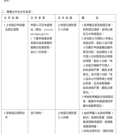
    登記。
二、應備文件及文件來源：
1.土地登記申請書

申請人可至本處網

土地登記規則第

1.抵押權全部塗銷登記者，

  及登記清冊    

站（網址：www.la

三十四條      

  免附登記清冊，並得以通

nd.taipei.gov.tw

  信方式申請登記。      

）下載申請書表使

2.非地政士代理他人申請土

用或向地政事務所

  地登記時，委託人及代理

服務台免費索取，

  人均應於申請書備註欄內

並以二份為限。  

  簽註切結，並由委託人及

  代理人分別簽章及記明委

  託時間，委託人切結「本

  人未給付報酬予代理人，

  如有虛偽不實，願負法律

  責任」及代理人切結「本

  人並非以代理申請土地登

  記為業，且未收取報酬，

  如有虛偽不實，願負法律

  責任」。              

3.申辦抵押權部分塗銷登記

  者，應連件申請辦理抵押

2.塗銷登記證明文

自行檢附。      

土地登記規則第

1.由抵押權人出具抵押權（

  件            

三十四條      

  部分）塗銷同意書（因拋

  棄或債務清償等）或債務

  清償證明書。          

2.如為法院判決，須附法院
