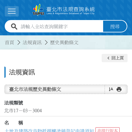
跳到主要內容
展開選單
全站查詢關鍵字欄位
搜尋
:::
:::
首頁
法規資訊
歷史異動條文
keyboard_arrow_left
回上頁
法規資訊
text_rotate_vertical
print
臺北市法規歷史異動條文
法規類號
北市17－03－3004
名 稱
土地及建築改良物抵押權塗銷登記申請須知
非現行版本