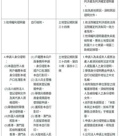
  判決書及判決確定證明書

  。                    

3.如為其他原因，須附原因

3.他項權利證明書

自行檢附。      

土地登記規則第

1.依法院確定判決或依法與

三十四條      

  法院確定判決有同一效力

  者免附。              

2.他項權利證明書遺失未能

  檢附者，應依土地登記規

  則第六十七條第一項第二

4.申請人身分證明

(1) 戶籍謄本向戶

土地登記規則第

1.申請人為未成年人或禁治

  ：            

    政事務所申請

三十四條、第四

  產人者須另檢附法定代理

 (1)本國自然人檢

    ，身分證影本

十條、第四十二

  人或監護人之身分證明。

　　附戶籍謄本或

    或戶口名簿影

條            

2.華僑身分證明應由申請人

　　身分證影本或

    本自行影印。

  自行切結國外地址之中文

　　戶口名簿影本

(2) 法人向主管機

  名稱。                

　　。          

    關或其登記機

3.檢附我駐外單位簽發之授

 (2)法人檢附法人

    關申請。    

  權書辦理者，須檢附授權

　　登記證明文件

(3) 華僑向僑務委

  人及被授權人之身分證明

　　及其代表人資

    員會或僑居地

  文件。                

　　格證明。    

    使領館申請。

4.前列影本請簽註：「本影

 (3)華僑檢附華僑

(4) 護照影本自行

  本與正本相符，如有不實

　　身分證明書。

    影印。      

  願負法律責任」字樣並蓋

 (4)外國人檢附護

(5) 香港、澳門永

  章。                  

　　照影本。    

    久居留資格證

5.申請人身分證明能以電腦

 (5)香港、澳門居

    件影本自行影

  處理達成查詢者，得免提

　　民檢附護照或

    印。        

  出。                  

　　香港、澳門永

(6) 大陸地區人民

6.公司法人申請土地登記時
