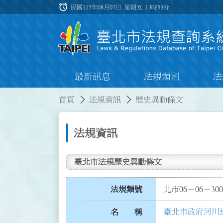
跳到主要內容
alarm
:::
民國115年08月07日 星期五
13時53分
最新訊息
法規類別
法
:::
:::
首頁
法規資訊
歷史異動條文
法規資訊
臺北市法規歷史異動條文
法規類號
北市06－06－300
臺北市政府河川
名 稱