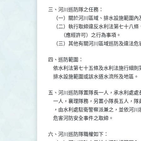
三、河川巡防隊之任務：

    （一）關於河川區域、排水設施範圍
    （二）執行取締違反水利法第七十八
          （應經許可）之行為事項。

    （三）其他有關河川區域巡防及違法
四、巡防範圍：

    依水利法第七十五條及水利法施行細
    排水設施範圍或該水道水流所及地區。
五、河川巡防隊置隊長一人，承水利處處
    一人，襄理隊務，另置小隊長五人，
    ，由水利處駐衛警察派兼之，並依河
    危害河防安全事件之取締。
六、河川巡防隊職權如下：
