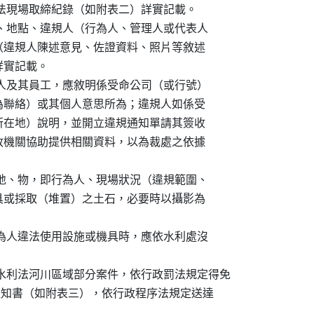
反水利法現場取締紀錄（如附表二）詳實記載。

違規時間、地點、違規人（行為人、管理人或代表人

）說明（違規人陳述意見、佐證資料、照片等敘述

等詳實記載。

人之受僱人及其員工，應敘明係受命公司（或行號）

意與行為聯絡）或其個人意思所為；違規人如係受

至機關所在地）說明，並開立違規通知單請其簽收

地之戶政機關協助提供相關資料，以為裁處之依據

事、時、地、物，即行為人、現場狀況（違規範圍、

間、機具或採取（堆置）之土石，必要時以攝影為

定沒入行為人違法使用設施或機具時，應依水利處沒

反水利法河川區域部分案件，依行政罰法規定得免

應填具通知書（如附表三），依行政程序法規定送達
