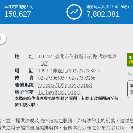
本月頁面瀏覽人次
總造訪人次
(自93.07.26起)
158,627
7,802,381
策
地 址
110204 臺北市信義區市府路1號8樓東
北區
電 話
1999
(非臺北市
02-27208889
)
小
傳 真
02-27596695、02-27593266
陳情系統
https://1999.gov.taipei
電子信箱
la_laws@gov.taipei
本局信箱係處理與系統相關之問題，其餘市政問題請至陳
情系統反映。
索，並不提供法規及法律諮詢之服務，如有法律上的疑義，建議
提供之電子檔或書面編排製作，若與本府公報之公布文字有所不