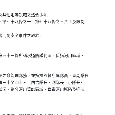
內及其他附屬設施之巡查事項。

條、第七十八條之一、第七十八條之三禁止及限制

危害河防安全事件之取締。
則第五十三條所稱水道防護範圍，係指河川區域、

長之命綜理隊務，並指揮監督所屬隊員，置副隊長

隊員三十至四十人（內含隊長、副隊長、小隊長）

川狀況，劃分河川管轄區域，負責河川巡防及違法
