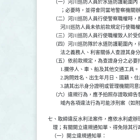
    （一）河川巡防人員於水道防護範圍
          ；必要時，並得會同當地警察機關辦
    （二）河川巡防人員行使警察職權時
          河川巡防人員未依前款規定行使
    （三）河川巡防人員行使職權致人於
    （四）河川巡防隊於水道防護範圍內
          法之義務人、利害關係人查證其身分
    （五）依前款規定，為查證身分之必要
          1.攔停人、車、船及其他交通工具。

          2.詢問姓名、出生年月日、國
          3.請其出示身分證明或管理
    （六）違規行為，應予拍照存證取締
          域內各項違法行為可能涉刑
七、取締違反水利法案件，應依水利處辦
    理；有關開立違規通知單、得免除其
   （一）開立違規通知單：
