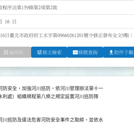
程序法第159條第2項第2款
月 16 日
16日臺北市政府府工水字第09660261201號令修正發布全文9
apps
tune
pin
file_download
編章節
條文檢索
條號查詢
附件下載
河防安全，加強河川巡防，依河川管理辦法第十一

稱水利處）組織規程第八條之規定設置河川巡防隊

河川巡防及違法危害河防安全事件之取締，並依水
