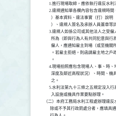
         1.進行現場取締，應依執行違
         2.違規通知單各欄內容包含
           ）基本資料、違法事實（打
           ）、違規人簽名及承辦人員蓋章
         3.違規人如係公司或其他法
           所為（即與行為人有共同犯
           僱人，應通知雇主到場（或
           。若雇主拒絕，則函請雇主
           。

         4.現場拍照應包含現場人、
           深度及鄰近高程狀況）、時
           之。

         5.水利法第九十三條之五規
           入設施或機具作業要點辦理。

    （二）本府工務局水利工程處辦理違
          除或不予其行政罰處分者，
          行為人。
