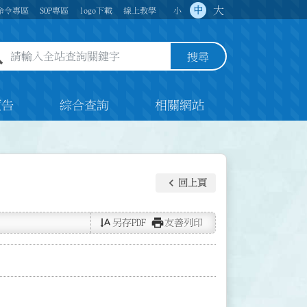
大
中
命令專區
SOP專區
logo下載
線上教學
小
全站查詢關鍵字欄位
搜尋
預告
綜合查詢
相關網站
keyboard_arrow_left
回上頁
text_rotate_vertical
print
另存PDF
友善列印