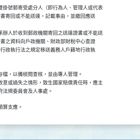
以雙掛號郵寄受處分人（即行為人、管理人或代表

將送達證書寄回或不能送達，記載事由，並繳回應送

，承辦人於收到郵政機關寄回之送達證書或不能送

應依裁處書之資料向戶政機關、財政部財稅中心查證

目錄，依行政執行法之規定移送義務人戶籍地行政執

存檔，以備檢閱查核，並由專人管理。

有故意或過失之情形，致生國家賠償責任時，應主

本府法規委員會及人事處。
預算支應。