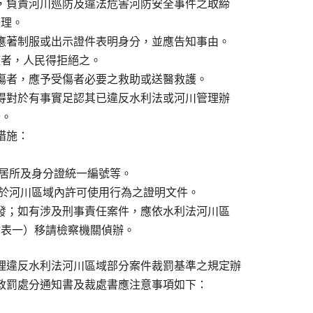
內，負責河川巡防及違法危害河防安全事件之取締

理。

，應著制服或出示證件表明身分，並應告知事由。

職權者，人民得拒絕之。

受傷者，應予受傷者必要之救助或送醫救護。

，得對於有事實足認其已違反水利法或河川管理辦

。

措施：

籍、住居所及身分證統一編號等。

機關同意於河川區域內許可使用行為之證明文件。

告發；如有涉及刑事責任案件，應依水利法河川區

案（如附表一）移請檢察機關偵辦。
理違反水利法河川區域部分案件裁罰基準之規定辦

行政罰處分通知書及裁處書應注意事項如下：
