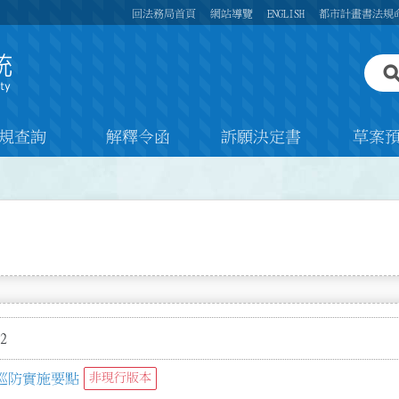
回法務局首頁
網站導覽
ENGLISH
都市計畫書法規
規查詢
解釋令函
訴願決定書
草案
2
巡防實施要點
非現行版本