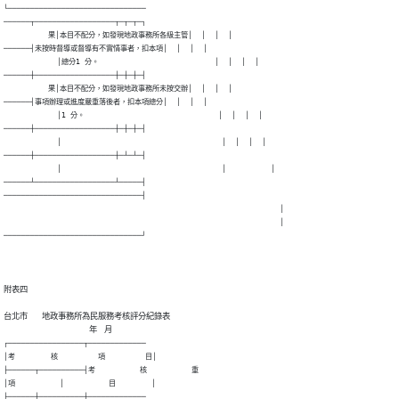
└───────────────────────────────

──────┬──────────────────┬─┬─┬─┐

          果│本目不配分，如發現地政事務所各級主管│  │  │  │

──────┤未按時督導或督導有不實情事者，扣本項│  │  │  │

            │總分1 分。                          │  │  │  │

──────┼──────────────────┼─┼─┼─┤

          果│本目不配分，如發現地政事務所未按交辦│  │  │  │

──────┤事項辦理或進度嚴重落後者，扣本項總分│  │  │  │

            │1 分。                              │  │  │  │

──────┼──────────────────┼─┼─┼─┤

            │                                    │  │  │  │

──────┼──────────────────┼─┴─┴─┤

            │                                    │          │

──────┴──────────────────┴─────┤

───────────────────────────────┤

                                                              │

                                                              │

───────────────────────────────┘
附表四

台北市        地政事務所為民服務考核評分紀錄表

┌─────────────────┬─────────────

│考        核         項         目│

├──────┬──────────┤考          核          重

│項          │          目        │

├──────┼──────────┼─────────────
