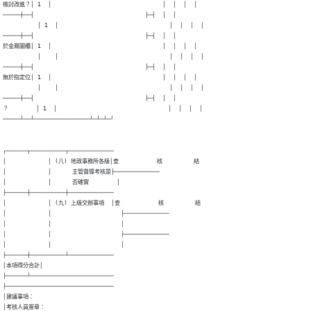
┌──────┬──────────┬─────────────

│            │ (八) 地政事務所各級│查           核         結

│            │      主管督導考核是├─────────────

│            │      否確實        │

├──────┼──────────┼─────────────

│            │ (九) 上級交辦事項  │查           核         結

│            │                    ├─────────────

│            │                    │

│            │                    ├─────────────

│            │                    │

├──────┼──────────┴─────────────

│本項得分合計│

├──────┴────────────────────────

├───────────────────────────────

│建議事項：

│考核人員簽章：
