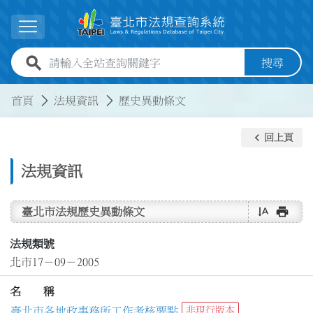
跳到主要內容
展開選單
全站查詢關鍵字欄位
搜尋
:::
:::
首頁
法規資訊
歷史異動條文
keyboard_arrow_left
回上頁
法規資訊
text_rotate_vertical
print
臺北市法規歷史異動條文
法規類號
北市17－09－2005
名 稱
臺北市各地政事務所工作考核要點
非現行版本