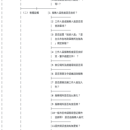
│            │                    │  等)？

│            ├──────────┼─────────────

│            │ (二) 軟體設備      │1 服務人員態度是否良好？

│            │                    ├─────────────

│            │                    │2 工作人員或服務人員是否清

│            │                    │  查詢事項？

│            │                    ├─────────────

│            │                    │3 是否設置「巡迴人員」？是

│            │                    │  台北市各地政事務所加強為

│            │                    │  」規定辦理？

│            │                    ├─────────────

│            │                    │4 工作人員服務態度是否良好

│            │                    │  笑，雙手遞還文件) ？

│            │                    ├─────────────

│            │                    │5 辦公場所及週邊環境是否清

│            │                    ├─────────────

│            │                    │6 是否落實法令疑義諮詢服務

│            │                    ├─────────────

│            │                    │7 是否廣徵志願工作人員加入

│            │                    │  列？

│            │                    ├─────────────

│            │                    │8 服務場所是否加以美化？

│            │                    ├─────────────

│            │                    │9 服務場所是否有放音樂？

│            │                    ├─────────────

│            │                    │10一般市民申請簡易登記案件

│            │                    │  塗銷等) 是否由服務人員代

│            │                    ├─────────────

│            │                    │11提供資訊查詢有無更新？
