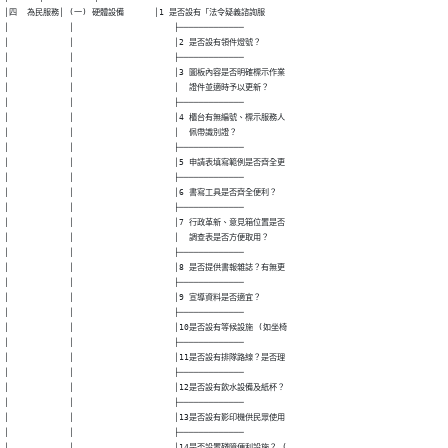
│四  為民服務│ (一) 硬體設備      │1 是否設有「法令疑義諮詢服

│            │                    ├─────────────

│            │                    │2 是否設有領件燈號？

│            │                    ├─────────────

│            │                    │3 圖板內容是否明確標示作業

│            │                    │  證件並適時予以更新？

│            │                    ├─────────────

│            │                    │4 櫃台有無編號、標示服務人

│            │                    │  佩帶識別證？

│            │                    ├─────────────

│            │                    │5 申請表填寫範例是否齊全更

│            │                    ├─────────────

│            │                    │6 書寫工具是否齊全便利？

│            │                    ├─────────────

│            │                    │7 行政革新、意見箱位置是否

│            │                    │  調查表是否方便取用？

│            │                    ├─────────────

│            │                    │8 是否提供書報雜誌？有無更

│            │                    ├─────────────

│            │                    │9 宣導資料是否適宜？

│            │                    ├─────────────

│            │                    │10是否設有等候設施 (如坐椅

│            │                    ├─────────────

│            │                    │11是否設有排隊路線？是否理

│            │                    ├─────────────

│            │                    │12是否設有飲水設備及紙杯？

│            │                    ├─────────────

│            │                    │13是否設有影印機供民眾使用

│            │                    ├─────────────

│            │                    │14是否設置殘障便利設施？ (
