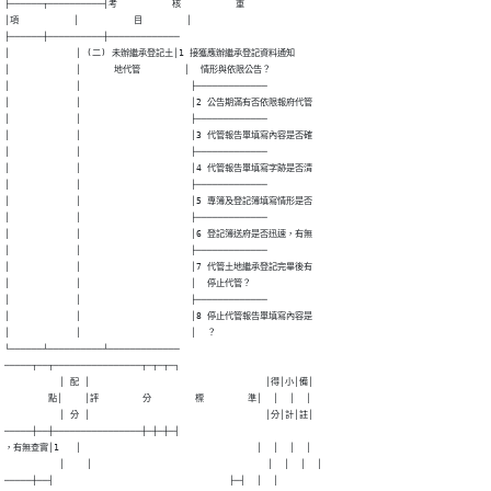
├──────┬──────────┤考          核          重

│項          │          目        │

├──────┼──────────┼─────────────

│            │ (二) 未辦繼承登記土│1 接獲應辦繼承登記資料通知

│            │      地代管        │  情形與依限公告？

│            │                    ├─────────────

│            │                    │2 公告期滿有否依限報府代管

│            │                    ├─────────────

│            │                    │3 代管報告單填寫內容是否確

│            │                    ├─────────────

│            │                    │4 代管報告單填寫字跡是否清

│            │                    ├─────────────

│            │                    │5 專簿及登記簿填寫情形是否

│            │                    ├─────────────

│            │                    │6 登記簿送府是否迅速，有無

│            │                    ├─────────────

│            │                    │7 代管土地繼承登記完畢後有

│            │                    │  停止代管？

│            │                    ├─────────────

│            │                    │8 停止代管報告單填寫內容是

│            │                    │  ？

└──────┴──────────┴─────────────

─────┬──┬────────────────┬─┬─┬─┐

          │ 配 │                                │得│小│備│

        點│    │評        分        標        準│  │  │  │

          │ 分 │                                │分│計│註│

─────┼──┼────────────────┼─┼─┼─┤

，有無查實│1   │                                │  │  │  │

          │    │                                │  │  │  │

─────┼──┤                                ├─┤  │  │
