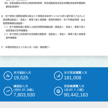
    （四）妥善設置並分析防止鄰房傾斜倒壞、附近道路崩塌沈陷及有關監測系統佈置圖與

          觀測紀錄資料。
五、地下室施工期間依建築法第五十六條規定及本府78. 9.26(78)府工建字第三六五九○三

    號函應由監造人、承造人、專業工程人員勘驗。簽證申請部分，依下列規定辦理，由主

    管建築機關加強抽查。

    （一）地下室開挖擋土壁施工之起訖時間與勘驗結果，經監造人、承造人、專業工程人

          員簽證後分別申報備查。

    （二）地下室挖土依其施作支保措施分層勘查，由監造人、承造人、專業工程人員簽證

          後申報備查。
六、本管制地區自七十九年八月一日起，開始實行。
本月造訪人次
本月頁面瀏覽人次
:::
19,525
181,008
總造訪人次
頁面總瀏覽人次
(自93.07.26起)
(自105.7.15起)
7,803,930
90,442,163