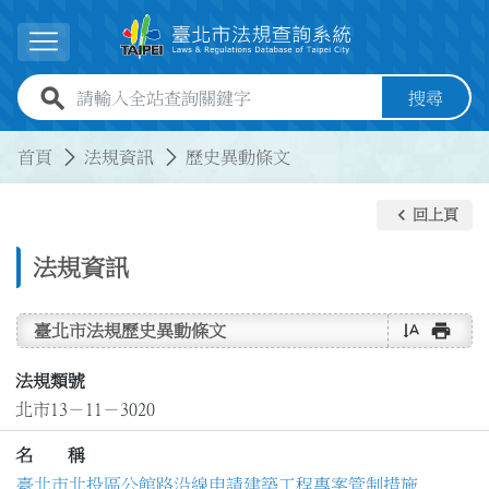
跳到主要內容
展開選單
全站查詢關鍵字欄位
搜尋
:::
:::
首頁
法規資訊
歷史異動條文
keyboard_arrow_left
回上頁
法規資訊
text_rotate_vertical
print
臺北市法規歷史異動條文
法規類號
北市13－11－3020
名 稱
臺北市北投區公館路沿線申請建築工程專案管制措施