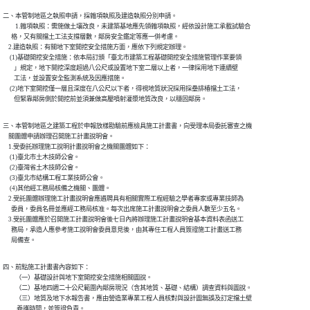
二、本管制地區之執照申請，採雜項執照及建造執照分別申請。

　　1.雜項執照：需施做土壤改良，未建築基地應先領雜項執照，經依設計施工承載試驗合

      格，又有關擋土工法支撐層數，鄰房安全鑑定等應一併考慮。

    2.建造執照：有關地下室開挖安全措施方面，應依下列規定辦理。

     (1)基礎開挖安全措施：依本局訂頒「臺北市建築工程基礎開挖安全措施管理作業要領

        」規定，地下開挖深度超過八公尺或設置地下室二層以上者，一律採用地下連續壁

        工法，並設置安全監測系統及因應措施。

     (2)地下室開挖僅一層且深度在八公尺以下者，得視地質狀況採用採壘排椿擋土工法，

        但緊靠鄰房側於開挖前並須兼做高壓噴射灌漿地質改良，以穩固鄰房。
三、本管制地區之建築工程於申報放樣勘驗前應檢具施工計畫書，向受理本局委託審查之機

    關團體申請辦理召開施工計畫說明會。

    1.受委託辦理施工說明計畫說明會之機關團體如下：

     (1)臺北市土木技師公會。

     (2)臺灣省土木技師公會。

     (3)臺北市結構工程工業技師公會。

     (4)其他經工務局核備之機關、團體。

    2.受託團體辦理施工計畫說明會應遴聘具有相關實際工程經驗之學者專家或專業技師為

      委員，委員名冊並應經工務局核准。每次出席施工計畫說明會之委員人數至少五名。

    3.受託團體應於召開施工計畫說明會後七日內將辦理施工計畫說明會基本資料表函送工

      務局，承造人應參考施工說明會委員意見後，由其專任工程人員簽證施工計畫送工務

      局備查。
四、前點施工計畫書內容如下：

　　（一）基礎設計與地下室開挖安全措施相關圖說。

　　（二）基地四週二十公尺範圍內鄰房現況（含其地質、基礎、結構）調查資料與圖說。

　　（三）地質及地下水報告書，應由營造業專業工程人員核對與設計圖無誤及訂定擋土壁

          養護時間，並簽證負責。
