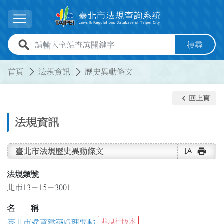
跳到主要內容
展開選單
全站查詢關鍵字欄位
搜尋
:::
:::
首頁
法規資訊
歷史異動條文
keyboard_arrow_left
回上頁
法規資訊
text_rotate_vertical
print
臺北市法規歷史異動條文
法規類號
北市13－15－3001
名 稱
臺北市違章建築處理要點
非現行版本