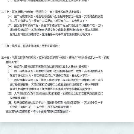
        （三）依原有材質修繕確有困難而改以非鋼筋混凝土之其他材料修繕。
二十七、既存違建之修繕有下列情形之一者，得比照前條規定辦理：

        （一）因工程施作誤差、路面地形變更、配合相鄰市容之一致性，其修繕面積誤差

              在三平方公尺以內、簷高在三公尺以下或脊高在三．五公尺以下。

        （二）因配合本府公共工程、衛生下水道接管工程及其他配合市政推動工程，自行

              拆除後賸餘部分，其修繕確有結構安全之虞致必須拆除修復者，得以非鋼筋

              混凝土材料依原規模修復，並應由各目的事業主管機關出具證明文件。
二十九、違反前三點規定修繕者，應予查報拆除。
三十五、老舊房屋得在原規模、原材質及原範圍內修繕。其符合下列各款規定之一者，並應

        拍照列管：

        （一）依原有材質修繕確有困難而改以非鋼筋混凝土之其他材質修繕。

        （二）因工程施作誤差、路面地形變更、配合相鄰市容之一致性，其修繕面積誤差

              在三平方公尺以內、簷高在三公尺以下或脊高在三．五公尺以下者。

        （三）因配合本府公共工程、衛生下水道接管工程及其他配合市政推動工程，自行

              拆除後賸餘部分，其修繕確有結構安全之虞致必須拆除修復者，得以非鋼筋

              混凝土材料依原規模修復，並應由各目的事業主管機關出具證明文件。

        （四）人字型屋頂改為平型屋頂拆除原有閣樓，而修繕後之屋頂高度未超過三公尺

              或原屋簷高度。

        （五）原未設樓梯通往屋頂平台，增設新樓梯間（屋頂突出物），其面積小於十平

              方公尺，高度小於二．五公尺，且不作為居室使用。

        違反前項規定修繕者，準用本要點有關規定查報拆除。