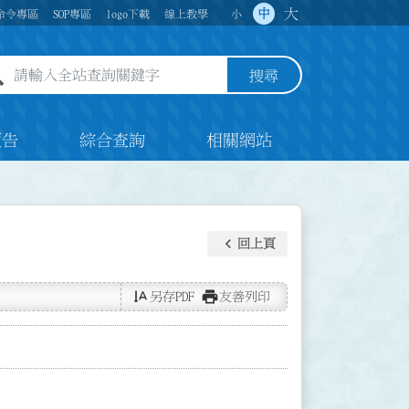
大
中
命令專區
SOP專區
logo下載
線上教學
小
全站查詢關鍵字欄位
搜尋
預告
綜合查詢
相關網站
keyboard_arrow_left
回上頁
text_rotate_vertical
print
另存PDF
友善列印