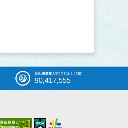
頁面總瀏覽人次
(自105.7.15起)
90,417,555