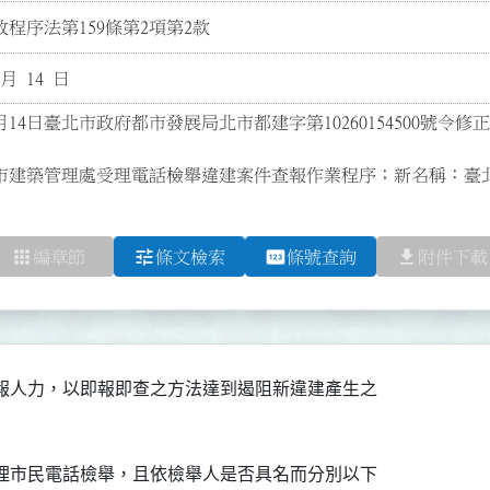
程序法第159條第2項第2款
 月 14 日
月14日臺北市政府都市發展局北市都建字第10260154500號令修
市建築管理處受理電話檢舉違建案件查報作業程序；新名稱：臺
）
apps
tune
pin
file_download
編章節
條文檢索
條號查詢
附件下載
報人力，以即報即查之方法達到遏阻新違建產生之

理市民電話檢舉，且依檢舉人是否具名而分別以下
