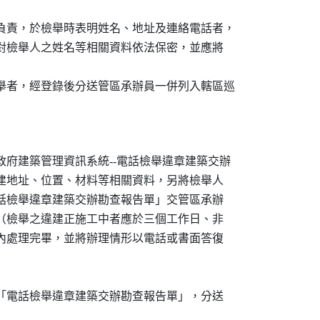
案負責，於檢舉時表明姓名、地址及連絡電話者，

外並應對檢舉人之姓名等相關資料依法保密，並應將

檢舉者，經登錄後分送管區承辦員一併列入轄區巡

政府建築管理資訊系統--電話檢舉違章建築交辦

名及違建地址、位置、材料等相關資料，另將檢舉人

具「電話檢舉違章建築交辦勘查報告單」交管區承辦

定時限（檢舉之違建正施工中者應於三個工作日、非

完成）內處理完畢，並將辦理情形以電話或書面答復

，填寫「電話檢舉違章建築交辦勘查報告單」，分送
