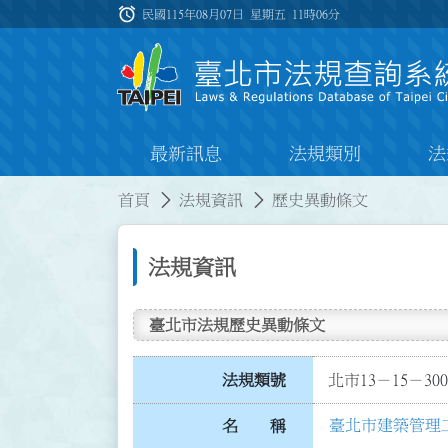
跳到主要內容
alarm
:::
民國115年08月07日 星期五
11時06分
最新訊息
法規類別
法
:::
:::
首頁
法規資訊
歷史異動條文
法規資訊
臺北市法規歷史異動條文
法規類號
北市13－15－300
臺北市建築管理
名 稱