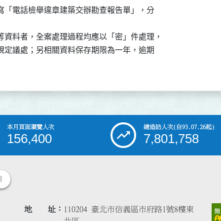
者，填寫「電話檢舉違章建築交辦勘查報告單」，分



話等資料者，全案處理過程均應以「密」件處理，

者，依規定議處；另相關資料保存期限為一年，逾期

本月頁面瀏覽人次
總造訪人次
(自93.07.26起)
156,400
7,801,758
策
地 址
110204 臺北市信義區市府路1號8樓東