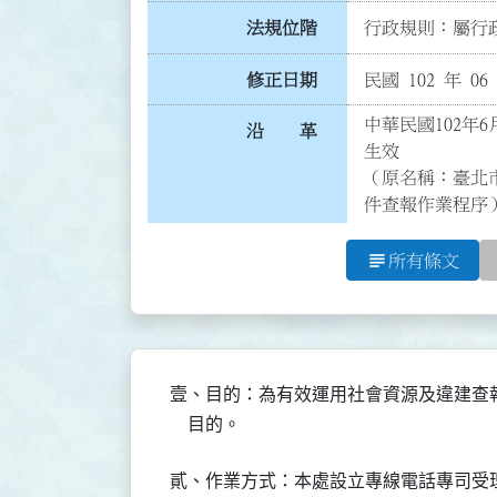
法規位階
行政規則：屬行政
修正日期
民國 102 年 06
中華民國102年6
沿 革
生效

（原名稱：臺北
件查報作業程序
subject
所有條文
壹、目的：為有效運用社會資源及違建查
    目的。
貳、作業方式：本處設立專線電話專司受