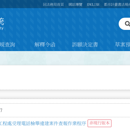
回法務局首頁
網站導覽
ENGLISH
都市計畫書法規
規查詢
解釋令函
訴願決定書
草案
7
工程處受理電話檢舉違建案件查報作業程序
非現行版本