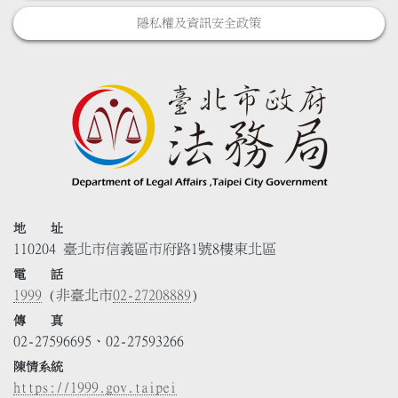
隱私權及資訊安全政策
地 址
110204 臺北市信義區市府路1號8樓東北區
電 話
1999
(非臺北市
02-27208889
)
傳 真
02-27596695、02-27593266
陳情系統
https://1999.gov.taipei