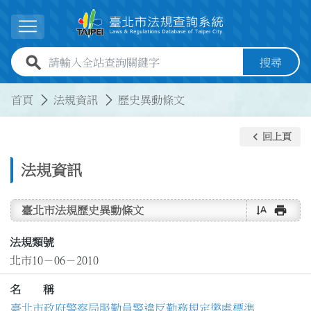
跳到主要內容
展開選單
全站查詢關鍵字欄位
搜尋
:::
:::
首頁
法規資訊
歷史異動條文
keyboard_arrow_left
回上頁
法規資訊
text_rotate_vertical
print
臺北市法規歷史異動條文
法規類號
北市10－06－2010
名 稱
臺北市政府警察局服勤員警違反勤務規定懲處標準