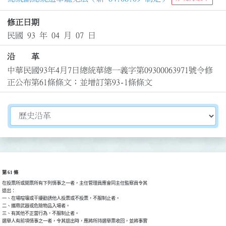
修正日期
民國 93 年 04 月 07 日
沿 革
中華民國93年4月7日總統華總一義字第09300063971號令修
正公布第61條條文；並增訂第93-1條條文
切換選擇法規資訊內容
第 61 條
在投票所或開票所有下列情事之一者，主任管理員應會同主任監察員令其

退出：

一、在場喧嚷或干擾勸誘他人投票或不投票，不服制止者。

二、攜帶武器或危險物品入場者。

三、有其他不正當行為，不服制止者。

選舉人有前項情事之一者，令其退出時，應將所持選舉票收回，並將事實
