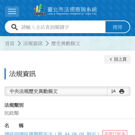
跳到主要內容
展開選單
全站查詢關鍵字欄位
搜尋
:::
:::
首頁
法規資訊
歷史異動條文
keyboard_arrow_left
回上頁
法規資訊
text_rotate_vertical
print
中央法規歷史異動條文
法規類別
民政類
名 稱
總統副總統選舉罷免法（新 84.08.09 制定）
非現行版本