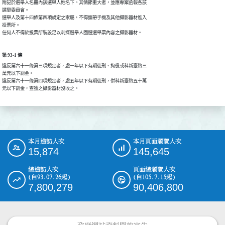
附記於選舉人名冊內該選舉人姓名下。其情節重大者，並應專案函報各該

選舉委員會。

選舉人及第十四條第四項規定之家屬，不得攜帶手機及其他攝影器材進入

投票所。

任何人不得於投票所裝設足以刺探選舉人圈選選舉票內容之攝影器材。
第 93-1 條
違反第六十一條第三項規定者，處一年以下有期徒刑、拘役或科新臺幣三

萬元以下罰金。

違反第六十一條第四項規定者，處五年以下有期徒刑，併科新臺幣五十萬

元以下罰金，查獲之攝影器材沒收之。
本月造訪人次
本月頁面瀏覽人次
:::
15,874
145,645
總造訪人次
頁面總瀏覽人次
(自93.07.26起)
(自105.7.15起)
7,800,279
90,406,800