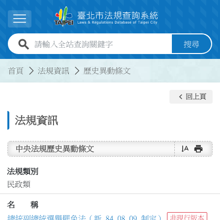
跳到主要內容
展開選單
全站查詢關鍵字欄位
搜尋
:::
:::
首頁
法規資訊
歷史異動條文
keyboard_arrow_left
回上頁
法規資訊
text_rotate_vertical
print
中央法規歷史異動條文
法規類別
民政類
名 稱
總統副總統選舉罷免法（新 84.08.09 制定）
非現行版本