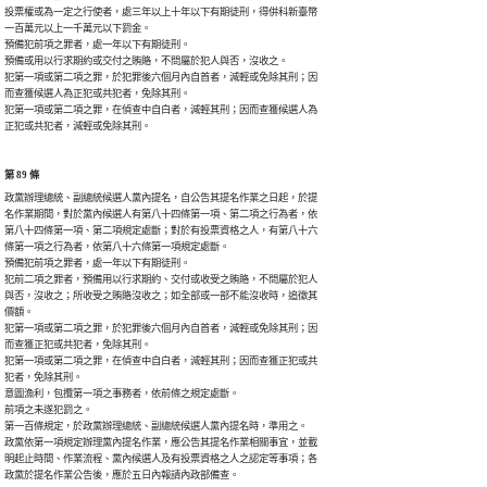
投票權或為一定之行使者，處三年以上十年以下有期徒刑，得併科新臺幣

一百萬元以上一千萬元以下罰金。

預備犯前項之罪者，處一年以下有期徒刑。

預備或用以行求期約或交付之賄賂，不問屬於犯人與否，沒收之。

犯第一項或第二項之罪，於犯罪後六個月內自首者，減輕或免除其刑；因

而查獲候選人為正犯或共犯者，免除其刑。

犯第一項或第二項之罪，在偵查中自白者，減輕其刑；因而查獲候選人為

正犯或共犯者，減輕或免除其刑。
第 89 條
政黨辦理總統、副總統候選人黨內提名，自公告其提名作業之日起，於提

名作業期間，對於黨內候選人有第八十四條第一項、第二項之行為者，依

第八十四條第一項、第二項規定處斷；對於有投票資格之人，有第八十六

條第一項之行為者，依第八十六條第一項規定處斷。

預備犯前項之罪者，處一年以下有期徒刑。

犯前二項之罪者，預備用以行求期約、交付或收受之賄賂，不問屬於犯人

與否，沒收之；所收受之賄賂沒收之；如全部或一部不能沒收時，追徵其

價額。

犯第一項或第二項之罪，於犯罪後六個月內自首者，減輕或免除其刑；因

而查獲正犯或共犯者，免除其刑。

犯第一項或第二項之罪，在偵查中自白者，減輕其刑；因而查獲正犯或共

犯者，免除其刑。

意圖漁利，包攬第一項之事務者，依前條之規定處斷。

前項之未遂犯罰之。

第一百條規定，於政黨辦理總統、副總統候選人黨內提名時，準用之。

政黨依第一項規定辦理黨內提名作業，應公告其提名作業相關事宜，並載

明起止時間、作業流程、黨內候選人及有投票資格之人之認定等事項；各

政黨於提名作業公告後，應於五日內報請內政部備查。