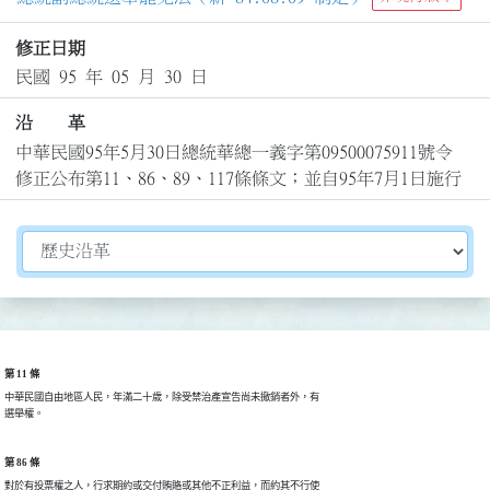
修正日期
民國 95 年 05 月 30 日
沿 革
中華民國95年5月30日總統華總一義字第09500075911號令
修正公布第11、86、89、117條條文；並自95年7月1日施行
切換選擇法規資訊內容
第 11 條
中華民國自由地區人民，年滿二十歲，除受禁治產宣告尚未撤銷者外，有

選舉權。
第 86 條
對於有投票權之人，行求期約或交付賄賂或其他不正利益，而約其不行使
