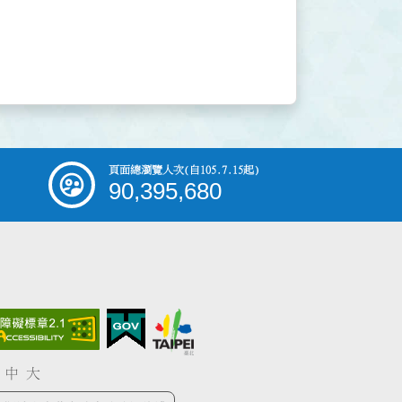
頁面總瀏覽人次
(自105.7.15起)
90,395,680
中
大