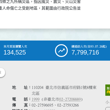
四條之九所稱災區，指因風災、震災、火山災害

重人命傷亡之受創地區，其範圍由行政院公告並

本月頁面瀏覽人次
總造訪人次
(自93.07.26起)
134,525
7,799,716
策
地 址
110204 臺北市信義區市府路1號8樓東
北區
電 話
1999
(非臺北市
02-27208889
)
小
傳 真
02-27596695、02-27593266