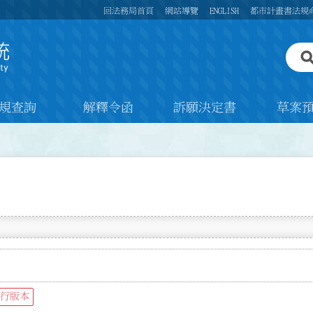
回法務局首頁
網站導覽
ENGLISH
都市計畫書法規
規查詢
解釋令函
訴願決定書
草案
行版本