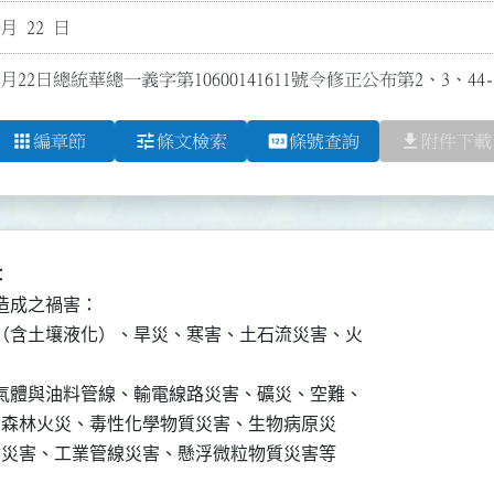
 月 22 日
1月22日總統華總一義字第10600141611號令修正公布第2、3、44
apps
tune
pin
file_download
編章節
條文檢索
條號查詢
附件下載


成之禍害：

（含土壤液化）、旱災、寒害、土石流災害、火

氣體與油料管線、輸電線路災害、礦災、空難、

事故、森林火災、毒性化學物質災害、生物病原災

、輻射災害、工業管線災害、懸浮微粒物質災害等
