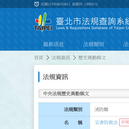
跳到主要內容
alarm
:::
民國115年08月06日 星期四
13時01分
最新訊息
法規類別
法
:::
:::
首頁
法規資訊
歷史異動條文
法規資訊
中央法規歷史異動條文
法規類別
消防類
災害防救法
非現
名 稱