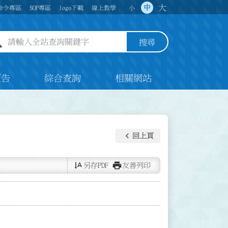
大
中
命令專區
SOP專區
logo下載
線上教學
小
全站查詢關鍵字欄位
搜尋
預告
綜合查詢
相關網站
keyboard_arrow_left
回上頁
text_rotate_vertical
print
另存PDF
友善列印