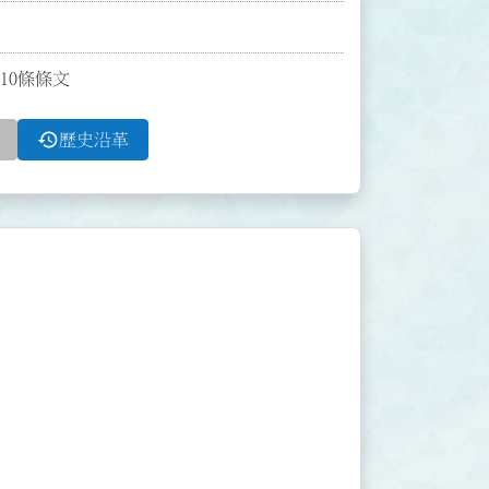
-10條條文
history
歷史沿革