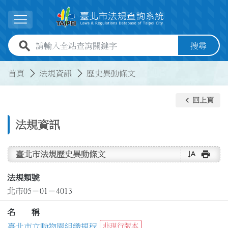
跳到主要內容
展開選單
全站查詢關鍵字欄位
搜尋
:::
:::
首頁
法規資訊
歷史異動條文
keyboard_arrow_left
回上頁
法規資訊
text_rotate_vertical
print
臺北市法規歷史異動條文
法規類號
北市05－01－4013
名 稱
臺北市立動物園組織規程
非現行版本