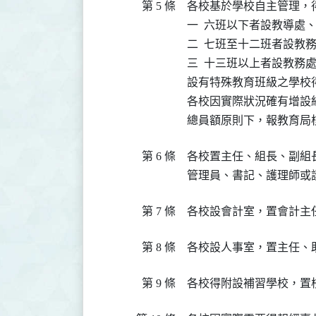
第 5 條
各校基於學校自主管理，
一  六班以下者設教導處
二  七班至十二班者設教
三  十三班以上者設教務
設有特殊教育班級之學校
各校因實際狀況確有增設
總員額原則下，報教育局
第 6 條
各校置主任、組長、副組
管理員、書記、護理師或
第 7 條
各校設會計室，置會計主
第 8 條
各校設人事室，置主任、
第 9 條
各校得附設補習學校，置