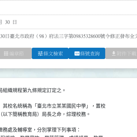
月 30 日
30日臺北市政府（98）府法三字第09835328600號令修正發布
apps
tune
pin
file_download
編章節
條文檢索
條號查詢
附件下載
局組織規程第九條規定訂定之。
）其校名統稱為「臺北市立某某國民中學」，置校

（以下簡稱教育局）局長之命，綜理校務。
總務處及輔導室，分別掌理下列事項：
