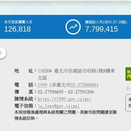
本月頁面瀏覽人次
總造訪人次
(自93.07.26起)
126,818
7,799,415
策
地 址
110204 臺北市信義區市府路1號8樓東
北區
電 話
1999
(非臺北市
02-27208889
)
小
傳 真
02-27596695、02-27593266
陳情系統
https://1999.gov.taipei
電子信箱
la_laws@gov.taipei
本局信箱係處理與系統相關之問題，其餘市政問題請至陳
情系統反映。