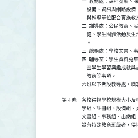
一  教務處：課程發展、
    設備、資訊與網路
    與輔導單位配合實施
二  訓導處：公民教育、
    健、學生團體活動
    。

三  總務處：學校文書、
四  輔導室：學生資料蒐
    查學生學習興趣成
    教育等事項。 

六班以下者設教導處，職
第 4 條
各校得視學校規模大小及
學組、註冊組、設備組、
文書組、事務組、出納組
設有特殊教育班級者，得