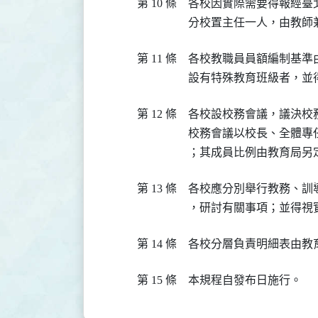
第 10 條
各校因實際需要得報經臺
分校置主任一人，由教師
第 11 條
各校教職員員額編制基準由
設有特殊教育班級者，並
第 12 條
各校設校務會議，議決校
校務會議以校長、全體專
；其成員比例由教育局另
第 13 條
各校應分別舉行教務、訓
，研討有關事項；並得視
第 14 條
各校分層負責明細表由教
第 15 條
本規程自發布日施行。