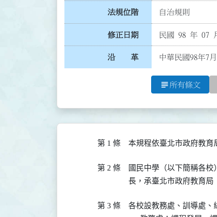
法規位階
自治規則
修正日期
民國 98 年 07 
沿 革
中華民國98年7月
subject
所有條文
第 1 條
本規程依臺北市政府教育
第 2 條
國民中學（以下簡稱各校
長，承臺北市政府教育局
第 3 條
各校設教務處、訓導處、