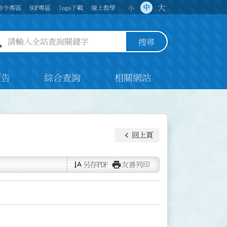
大
中
命令專區
SOP專區
logo下載
線上教學
小
全站查詢關鍵字欄位
搜尋
預告
綜合查詢
相關網站
keyboard_arrow_left
回上頁
text_rotate_vertical
print
另存PDF
友善列印