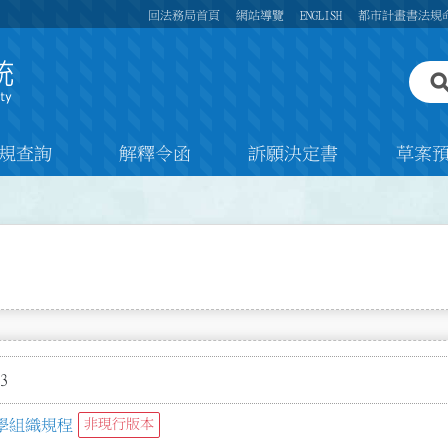
回法務局首頁
網站導覽
ENGLISH
都市計畫書法規
規查詢
解釋令函
訴願決定書
草案
3
學組織規程
非現行版本