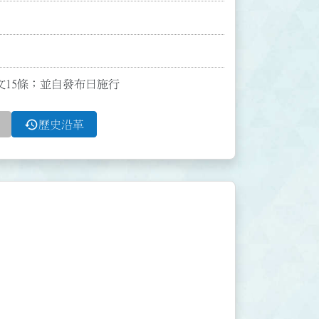
全文15條；並自發布日施行
history
歷史沿革