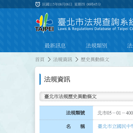
跳到主要內容
alarm
:::
民國115年08月06日 星期四
06時45分
最新訊息
法規類別
法
:::
:::
首頁
法規資訊
歷史異動條文
法規資訊
臺北市法規歷史異動條文
法規類號
北市05－01－400
臺北市立國民中
名 稱