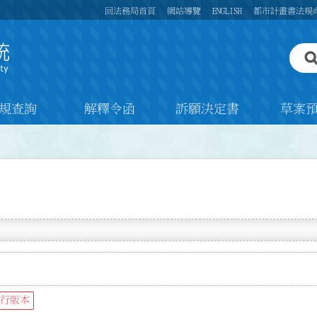
回法務局首頁
網站導覽
ENGLISH
都市計畫書法規
規查詢
解釋令函
訴願決定書
草案
行版本