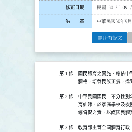
修正日期
民國 30 年 09 
沿 革
中華民國30年9
subject
所有條文
第 1 條
國民體育之實施，應依中
體格，培養民族正氣，達
第 2 條
中華民國國民，不分性別
育訓練，於家庭學校及機
導督促之責，以謀國民體
第 3 條
教育部主管全國體育行政