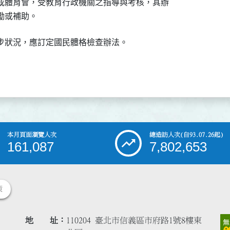
或體育會，受教育行政機關之指導與考核，其辦

勵或補助。
步狀況，應訂定國民體格檢查辦法。
本月頁面瀏覽人次
總造訪人次
(自93.07.26起)
161,087
7,802,653
策
地 址
110204 臺北市信義區市府路1號8樓東