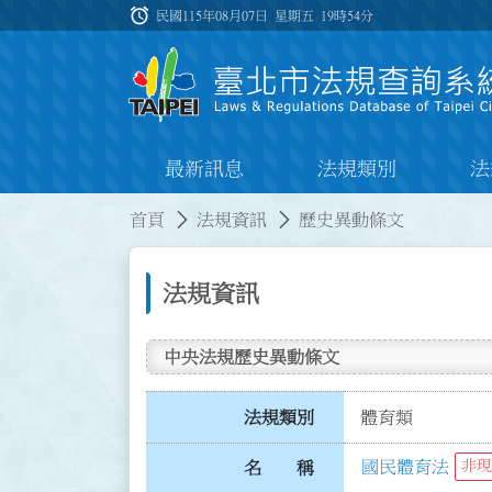
跳到主要內容
alarm
:::
民國115年08月07日 星期五
19時54分
最新訊息
法規類別
法
:::
:::
首頁
法規資訊
歷史異動條文
法規資訊
中央法規歷史異動條文
法規類別
體育類
國民體育法
非現
名 稱