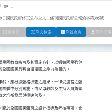
月 09 日
月9日國民政府修正公布全文11條刊國民政府公報渝字第395號
apps
tune
pin
file_download
編章節
條文檢索
條號查詢
附件下載
華民國教育宗旨及其實施方針，以鍛鍊國民強健

到全國國民具有自衛衛國之能力為目的。
年齡，應根據體格檢查之結果，一律受適當之體

關團體中分別實施，由父母教師及主持人員負領

育之均衡發展與迅速普及。
，關於全國國民體育之設計指導及考核事項，會
