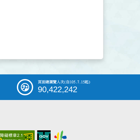
頁面總瀏覽人次
(自105.7.15起)
90,422,242