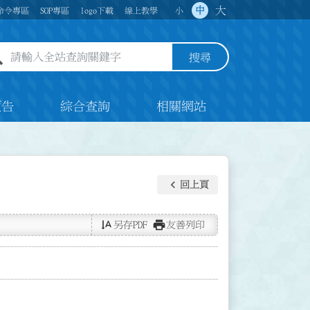
大
中
命令專區
SOP專區
logo下載
線上教學
小
全站查詢關鍵字欄位
搜尋
預告
綜合查詢
相關網站
keyboard_arrow_left
回上頁
text_rotate_vertical
print
另存PDF
友善列印