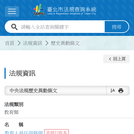
跳到主要內容
展開選單
全站查詢關鍵字欄位
搜尋
:::
:::
首頁
法規資訊
歷史異動條文
keyboard_arrow_left
回上頁
法規資訊
text_rotate_vertical
print
中央法規歷史異動條文
法規類別
教育類
名 稱
教育人員任用條例
非現行版本