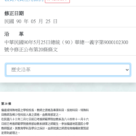
修正日期
民國 90 年 05 月 25 日
沿 革
中華民國90年5月25日總統（90）華總一義字第9000102300
號令修正公布第20條條文
切換選擇法規資訊內容
第 20 條
偏遠或特殊地區之學校校長、教師之資格及專業科目、技術科目、特殊科

目教師及稀少性科技人員之資格，由教育部定之。

在民國八十三年二月七日前已考進師範學院幼教系及八十四年十一月十六

日前已考進師範學院進修部幼教系肄業之師範生，參加偏遠地區國民小學

教師甄試，其教育學科及學分之採計，由原就讀之師資培育機構依實質認

定原則處理之。
