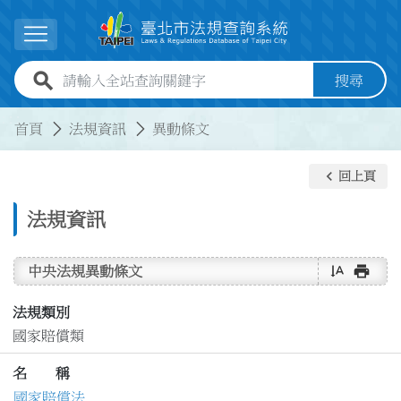
跳到主要內容
展開選單
全站查詢關鍵字欄位
搜尋
:::
:::
首頁
法規資訊
異動條文
keyboard_arrow_left
回上頁
法規資訊
text_rotate_vertical
print
中央法規異動條文
法規類別
國家賠償類
名 稱
國家賠償法