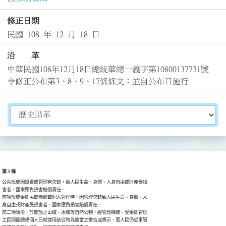
修正日期
民國 108 年 12 月 18 日
沿 革
中華民國108年12月18日總統華總一義字第10800137731號
令修正公布第3、8、9、17條條文；並自公布日施行
切換選擇法規資訊內容
第 3 條
公共設施因設置或管理有欠缺，致人民生命、身體、人身自由或財產受損

害者，國家應負損害賠償責任。

前項設施委託民間團體或個人管理時，因管理欠缺致人民生命、身體、人

身自由或財產受損害者，國家應負損害賠償責任。

前二項情形，於開放之山域、水域等自然公物，經管理機關、受委託管理

之民間團體或個人已就使用該公物為適當之警告或標示，而人民仍從事冒
