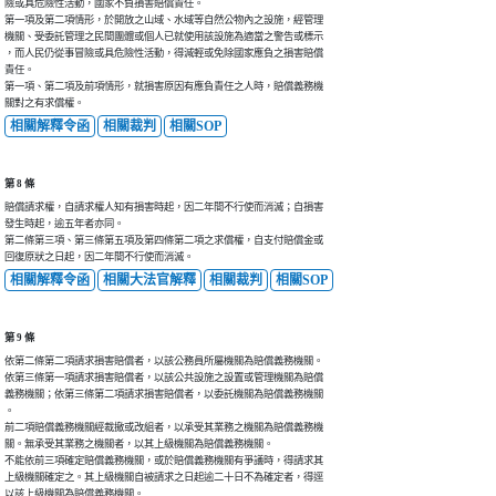
險或具危險性活動，國家不負損害賠償責任。

第一項及第二項情形，於開放之山域、水域等自然公物內之設施，經管理

機關、受委託管理之民間團體或個人已就使用該設施為適當之警告或標示

，而人民仍從事冒險或具危險性活動，得減輕或免除國家應負之損害賠償

責任。

第一項、第二項及前項情形，就損害原因有應負責任之人時，賠償義務機

關對之有求償權。
相關解釋令函
相關裁判
相關SOP
第 8 條
賠償請求權，自請求權人知有損害時起，因二年間不行使而消滅；自損害

發生時起，逾五年者亦同。

第二條第三項、第三條第五項及第四條第二項之求償權，自支付賠償金或

回復原狀之日起，因二年間不行使而消滅。
相關解釋令函
相關大法官解釋
相關裁判
相關SOP
第 9 條
依第二條第二項請求損害賠償者，以該公務員所屬機關為賠償義務機關。

依第三條第一項請求損害賠償者，以該公共設施之設置或管理機關為賠償

義務機關；依第三條第二項請求損害賠償者，以委託機關為賠償義務機關

。

前二項賠償義務機關經裁撤或改組者，以承受其業務之機關為賠償義務機

關。無承受其業務之機關者，以其上級機關為賠償義務機關。

不能依前三項確定賠償義務機關，或於賠償義務機關有爭議時，得請求其

上級機關確定之。其上級機關自被請求之日起逾二十日不為確定者，得逕

以該上級機關為賠償義務機關。