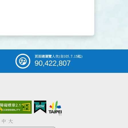
頁面總瀏覽人次
(自105.7.15起)
90,422,807
中
大