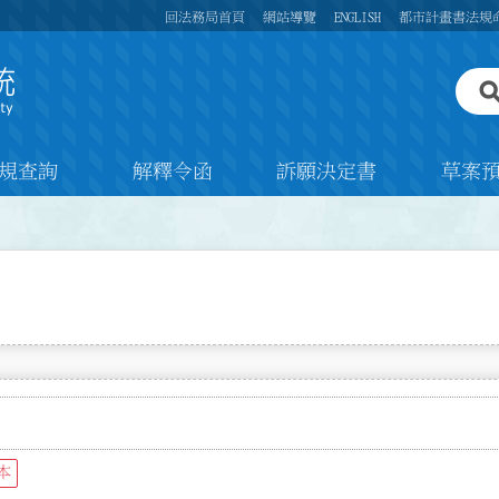
回法務局首頁
網站導覽
ENGLISH
都市計畫書法規
規查詢
解釋令函
訴願決定書
草案
本