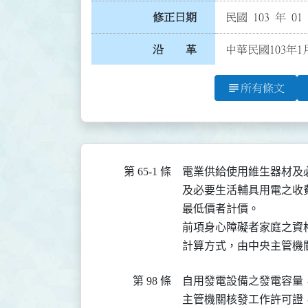
修正日期
民國 103 年 01
沿 革
中華民國103年1
subject
所有條文
第 65-1 條
電業供給使用維生器材及
及必要生活輔具用電之收
最低價者計價。

前項身心障礙者家庭之資
計算方式，由中央主管機
第 98 條
自用發電設備之發電容量
主管機關核發工作許可證