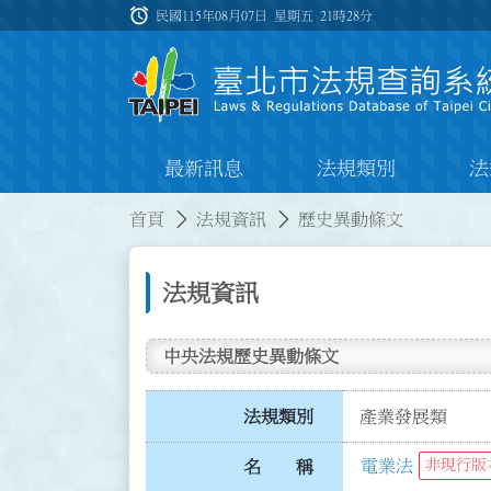
跳到主要內容
alarm
:::
民國115年08月07日 星期五
21時28分
最新訊息
法規類別
法
:::
:::
首頁
法規資訊
歷史異動條文
法規資訊
中央法規歷史異動條文
法規類別
產業發展類
電業法
非現行版
名 稱