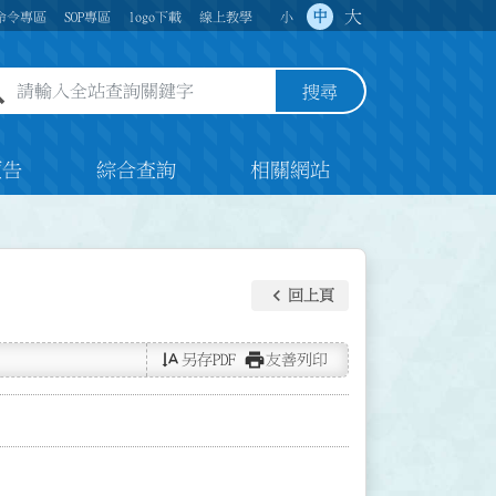
大
中
命令專區
SOP專區
logo下載
線上教學
小
全站查詢關鍵字欄位
搜尋
預告
綜合查詢
相關網站
keyboard_arrow_left
回上頁
text_rotate_vertical
print
另存PDF
友善列印