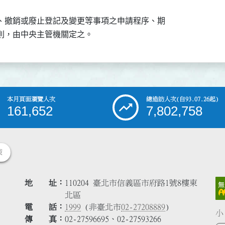
、撤銷或廢止登記及變更等事項之申請程序、期

則，由中央主管機關定之。
本月頁面瀏覽人次
總造訪人次
(自93.07.26起)
161,652
7,802,758
策
地 址
110204 臺北市信義區市府路1號8樓東
北區
電 話
1999
(非臺北市
02-27208889
)
小
傳 真
02-27596695、02-27593266