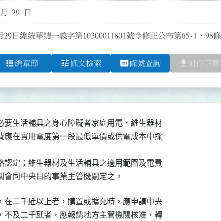
 月 29 日
月29日總統華總一義字第10300011801號令修正公布第65-1、98
apps
tune
pin
file_download
編章節
條文檢索
條號查詢
附件下載
必要生活輔具之身心障礙者家庭用電，維生器材

費應在實用電度第一段最低單價或供電成本中採

格認定；維生器材及生活輔具之適用範圍及電費

關會同中央目的事業主管機關定之。
，在二千瓩以上者，購置或擴充時，應申請中央

，不及二千瓩者，應報請地方主管機關核准，轉
