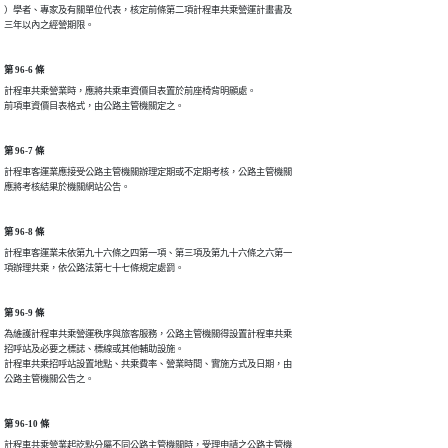
）學者、專家及有關單位代表，核定前條第二項計程車共乘營運計畫書及

三年以內之經營期限。
第 96-6 條
計程車共乘營業時，應將共乘車資價目表置於前座椅背明顯處。

前項車資價目表格式，由公路主管機關定之。
第 96-7 條
計程車客運業應接受公路主管機關辦理定期或不定期考核，公路主管機關

應將考核結果於機關網站公告。
第 96-8 條
計程車客運業未依第九十六條之四第一項、第三項及第九十六條之六第一

項辦理共乘，依公路法第七十七條規定處罰。
第 96-9 條
為維護計程車共乘營運秩序與旅客服務，公路主管機關得設置計程車共乘

招呼站及必要之標誌、標線或其他輔助設施。

計程車共乘招呼站設置地點、共乘費率、營業時間、實施方式及日期，由

公路主管機關公告之。
第 96-10 條
計程車共乘營業起訖點分屬不同公路主管機關時，受理申請之公路主管機
