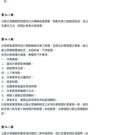
    式。
第 96-3 條
公路主管機關得視當地公共運輸發展需要，規劃共乘之路線或區域，並公

告運作方式，辦理計程車共乘營運。
第 96-4 條
計程車客運業得自行規劃路線共乘之營運，並提出共乘營運計畫書，經公

路主管機關審議核定；非經核准，不得營運。

前項共乘營運計畫書，應載明下列事項：

一、共乘路線。

二、最低共乘營業車輛數。

三、乘客需求估算。

四、上下客地點。

五、共乘費率及分攤原則。

六、營業時間。

七、招攬乘客後最長等候時間。

八、共乘營業車輛標示方式。

九、駕駛人遴選及管理機制。

十、乘客安全、服務品質保障及申訴處理機制。

計程車客運業應依公路主管機關核定之前項共乘營運計畫書第一款、第四

款至第八款及第十款辦理共乘營運；如有變更，亦應報經公路主管機關核

定。
第 96-5 條
公路主管機關為審查或評選前二條申請資格，得訂定審查規定或遴聘（派
