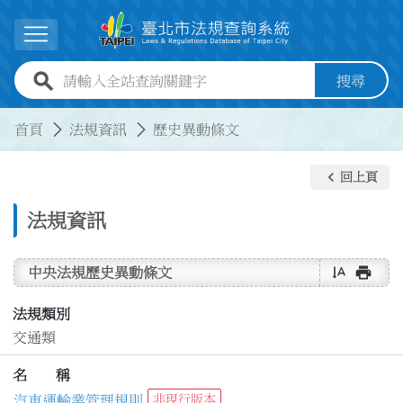
跳到主要內容
展開選單
全站查詢關鍵字欄位
搜尋
:::
:::
首頁
法規資訊
歷史異動條文
keyboard_arrow_left
回上頁
法規資訊
text_rotate_vertical
print
中央法規歷史異動條文
法規類別
交通類
名 稱
汽車運輸業管理規則
非現行版本