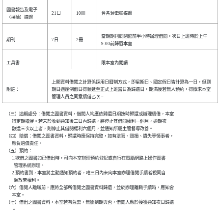
圖書報告及電子
21日
10冊
含各類電腦媒體
（視聽）媒體
當期期刊於閉館前半小時辦理借閱，次日上班時於上午
期刊
7日
2冊
9:00前歸還本室
工具書
限本室內閱讀
上開資料借閱之計算係採用日曆制方式，即星期日、國定假日皆計算為一日，但到
附註：
期日適逢例假日得順延至正式上班當日為歸還日，期滿後若無人預約，得徵求本室
管理人員之同意續借乙次。
    （三）逾期處分：借閱之圖書資料，借閱人均應依歸還日期按時歸還或辦理續借，本室

          得定期稽催。若未於收到通知後三日內歸還，將停止其借閱權利一個月，逾期次

          數達三次以上者，則停止其借閱權利六個月，並通知所屬主管督導改善。

    （四）賠償：借閱之圖書資料，歸還時應保持完整，如有塗寫、毀損、遺失等情事者，

          應負賠償責任。

    （五）預約：

          1.欲借之圖書如已借出時，可向本室辦理預約登記或自行在電腦網路上操作圖書

            管理系統辦理。

          2.預約書到，本室將主動通知預約者，唯三日內未向本室辦理借閱手續者視同自

            願放棄權利。

    （六）借閱人離職前，應將全部所借閱之圖書資料歸還，並於辦理離職手續時，應知會

          本室。

    （七）借出之圖書資料，本室若有急需，無論到期與否，借閱人應於接獲通知次日歸還
