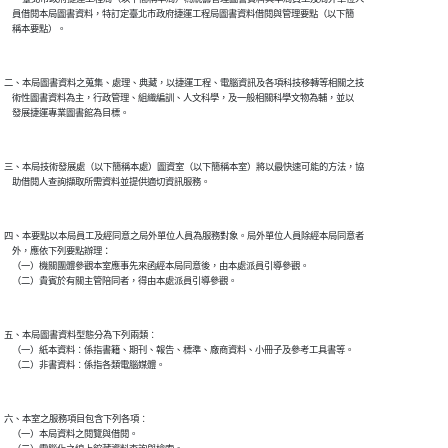
    員借閱本局圖書資料，特訂定臺北市政府捷運工程局圖書資料借閱與管理要點（以下簡

二、本局圖書資料之蒐集、處理、典藏，以捷運工程、電腦資訊及各項科技移轉等相關之技

    術性圖書資料為主，行政管理、組織編訓、人文科學，及一般相關科學文物為輔，並以

三、本局技術發展處（以下簡稱本處）圖資室（以下簡稱本室）將以最快速可能的方法，協

四、本要點以本局員工及經同意之局外單位人員為服務對象。局外單位人員除經本局同意者

    外，應依下列要點辦理：

    （一）機關團體參觀本室應事先來函經本局同意後，由本處派員引導參觀。

五、本局圖書資料型態分為下列兩類︰

    （一）紙本資料︰係指書籍、期刊、報告、標準、廠商資料、小冊子及參考工具書等。

六、本室之服務項目包含下列各項︰

    （一）本局資料之閱覽與借閱。
