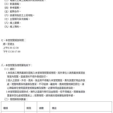
    （二）電腦化之線上館藏資料查詢與檢索。

    （三）新書通報。

    （四）參考服務。

    （五）館際合作。

    （六）送書到指定之上班地點。

    （七）主管期刊目次通報。

    （八）線上建購。

七、本室閱覽開放時間︰

    週一至週五

    上午8:30-12:30

八、本室閱覽及借閱要點如下︰

    （一）通則：

          1.本局員工應佩戴識別證進入本室辦理閱覽或借閱，局外單位人員佩戴來賓證並

            限室內閱覽，圖書資料不得外借或影印。

          2.個人之提袋、外衣、雨具、食品等不得攜入本室閱覽區，應先放置於物品存放

            處，閱覽時應保持肅靜及整潔，不可喧譁。離座時，應將閱覽椅歸回原位。身

            心障礙者在使用圖資室相關設備及服務，必要時得由圖書館員協助。

          3.本室閱覽區採開架式，陳列之圖書刊物可自由取閱，但不得攜出，閱畢後請放

            置書架空位處或閱覽桌上；若需借閱，請持識別證按要點辦理手續。

種類
期限
總數
備註