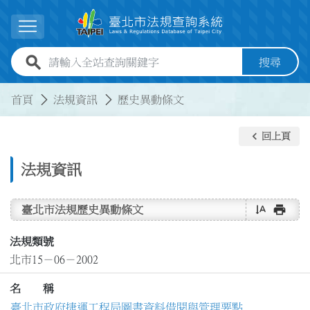
跳到主要內容
展開選單
全站查詢關鍵字欄位
搜尋
:::
:::
首頁
法規資訊
歷史異動條文
keyboard_arrow_left
回上頁
法規資訊
text_rotate_vertical
print
臺北市法規歷史異動條文
法規類號
北市15－06－2002
名 稱
臺北市政府捷運工程局圖書資料借閱與管理要點