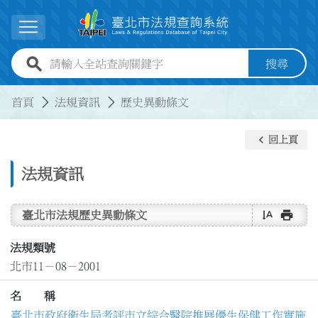
跳到主要內容
展開選單
全站查詢關鍵字欄位
搜尋
:::
:::
首頁
法規資訊
歷史異動條文
keyboard_arrow_left
回上頁
法規資訊
text_rotate_vertical
print
臺北市法規歷史異動條文
法規類號
北市11－08－2001
名 稱
臺北市政府衛生局考評市立綜合醫院推展優生保健工作實施