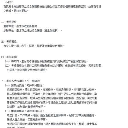
一、目的：

    為獎勵本局所屬市立綜合醫院積極推行優生保健工作及相關醫療服務品質，並作為考評

    之依據，特訂本要點。
二、考評單位：

    主辦單位：臺北市政府衛生局

    承辦單位：臺北市立婦幼綜合醫院（優生保健科）。
三、考評對象：

    市立仁愛中興、和平、婦幼、陽明及忠孝等綜合醫院。
四、考評期間：

    （一）每年四、五月間考評優生保健醫療品質及推廣績效二項並評定等級。

    （二）考評日期由本局於二週前通知各市立綜合醫院，俟各組考評完成後，另排定時間

          由局長主持各醫院之綜合檢討講評。
五、考評方式及項目：分二組考評

    （一）醫療品質組：考評項目包括：

          婚前健康檢查、優生健康檢查、產前檢查、產前遺傳診斷、產科超音波之檢查、

          臨床細胞學遺傳檢驗、不孕症、青少年保健、新生兒先天代謝異常疾病篩檢、孕

          婦血清唐氏症篩檢、地中海型貧血篩檢等相關優生保健服務，並配合行政院衛生

          署發展工作重點及議會質詢事項或本考評委員之建議以及社會需要等事項列入優

          先辦理，每年擇定數項進行考評。

    （二）推廣服務組：考評項目包括：

          年度計畫、工作成果、推動小組配合推動之團隊精神、相關門診病房服務指導、

          醫護人員之訓練、民眾教育宣導等。

          考評當日召開綜合討論及總評時，請各醫院派相關診療科主任、醫師、護士及其
