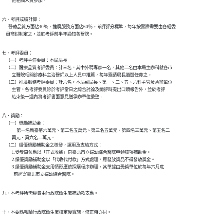
          他相關人員參加。
六、考評成績計算：

　  醫療品質方面佔40％，推廣服務方面佔60％，考評評分標準，每年按實際需要由各組委

七、考評委員：

    （一）考評主任委員：本局局長

    （二）醫療品質考評委員：計三名，其中外聘專家一名，其他二名由本局主辦科就各市

          立醫院相關診療科主治醫師以上人員中推薦，每年簽請局長遴選任命之。

    （三）推廣服務考評委員：計六名，本局副局長、第一、三、五、六科主管及承辦單位

          主管。各考評委員除於考評當日之綜合討論及總評時提出口頭報告外，並於考評

八、獎勵：

    （一）獎勵補助金：

      　　第一名新臺幣六萬元、第二名五萬元、第三名五萬元、第四名三萬元、第五名二

          萬元、第六名二萬元。

    （二）績優獎勵補助金之核發，運用及支給方式：

          1.受獎單位應以「正式收據」向臺北市立婦幼綜合醫院申領該項補助金。

          2.績優獎勵補助金以「代收代付款」方式處理，應發放獎品不得發放獎金。

          3.績優獎勵補助金支用情形應依採購程序辦理，其單據由受獎單位於每年六月底

            前逕寄臺北市立婦幼綜合醫院。
九、本考評所需經費由行政院衛生署補助款支應。