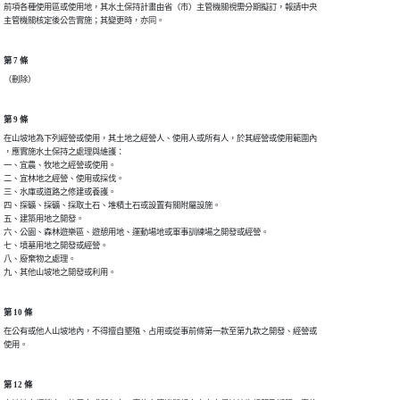
前項各種使用區或使用地，其水土保持計畫由省（市）主管機關視需分期擬訂，報請中央

第 7 條
第 9 條
在山坡地為下列經營或使用，其土地之經營人、使用人或所有人，於其經營或使用範圍內

，應實施水土保持之處理與維護：

一、宜農、牧地之經營或使用。

二、宜林地之經營、使用或採伐。

三、水庫或道路之修建或養護。

四、探礦、採礦、採取土石、堆積土石或設置有關附屬設施。

五、建築用地之開發。

六、公園、森林遊樂區、遊憩用地、運動場地或軍事訓練場之開發或經營。

七、墳墓用地之開發或經營。

八、廢棄物之處理。

第 10 條
在公有或他人山坡地內，不得擅自墾殖、占用或從事前條第一款至第九款之開發、經營或

第 12 條