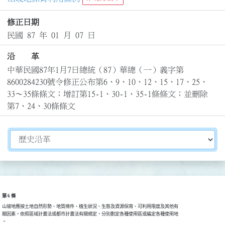
修正日期
民國 87 年 01 月 07 日
沿 革
中華民國87年1月7日總統（87）華總（一）義字第
8600284230號令修正公布第6、9、10、12、15、17、25、
33～35條條文；增訂第15-1、30-1、35-1條條文；並刪除
第7、24、30條條文
切換選擇法規資訊內容
第 6 條
山坡地應按土地自然形勢、地質條件、植生狀況、生態及資源保育、可利用限度及其他有

關因素，依照區域計畫法或都市計畫法有關規定，分別劃定各種使用區或編定各種使用地

。
