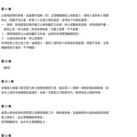
第 25 條
山坡地超限利用者，由直轄市或縣（市）主管機關通知土地經營人、使用人或所有人限期

改正；屆期不改正者，依第三十五條之規定處罰，並得依下列規定處理：

一、放租、放領或登記耕作權之山坡地屬於公有者，終止或撤銷其承租、承領或耕作權，

    收回土地，另行處理；其為放領地者，已繳之地價，不予發還。

二、借用或撥用之山坡地屬於公有者，由原所有或管理機關收回。

三、山坡地為私有者，停止其使用。

前項各款土地之地上物，由經營人、使用人或所有人依限收割或處理；屆期不為者，主管

第 30 條
第 30-1 條
從事第九條第三款至第九款之經營或使用行為，違反第十二條第一項規定擅自開發者，除

第 33 條
處理山坡地保育利用管理之查報與取締工作，確有績效者，及違規使用山坡地經處罰有案

者之舉發人，由主管機關給與獎金。

第 34 條