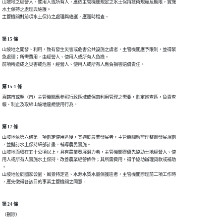
山坡地之經營人、使用人或所有人，應依主管機關規定之水土保持技術規範及期限，實施

水土保持之處理與維護。

第 15 條
山坡地之開發、利用，致有發生災害或危害公共設施之虞者，主管機關應予限制，並得緊

急處理；所需費用，由經營人、使用人或所有人負擔。

第 15-1 條
直轄市或縣（市）主管機關應參照行政區域或保育利用管理之需要，劃定巡查區，負責查

第 17 條
山坡地依第六條第一項劃定使用區後，其適於農業發展者，主管機關應辦理整體發展規劃

，並擬訂水土保持細部計畫，輔導農民實施。

山坡地面積在五十公頃以上，具有農業發展潛力者，主管機關得優先協助土地經營人、使

用人或所有人實施水土保持，改善農業經營條件；其所需費用，得予協助辦理貸款或補助

。

山坡地位於國家公園、風景特定區、水源水質水量保護區者，主管機關辦理前二項工作時

第 24 條