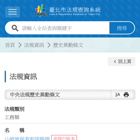
跳到主要內容
展開選單
全站查詢關鍵字欄位
搜尋
:::
:::
首頁
法規資訊
歷史異動條文
keyboard_arrow_left
回上頁
法規資訊
text_rotate_vertical
print
中央法規歷史異動條文
法規類別
工務類
名 稱
山坡地保育利用條例
非現行版本