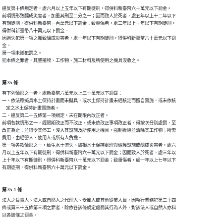
違反第十條規定者，處六月以上五年以下有期徒刑，得併科新臺幣六十萬元以下罰金。

前項情形致釀成災害者，加重其刑至二分之一；因而致人於死者，處五年以上十二年以下

有期徒刑，得併科新臺幣一百萬元以下罰金；致重傷者，處三年以上十年以下有期徒刑，

得併科新臺幣八十萬元以下罰金。

因過失犯第一項之罪致釀成災害者，處一年以下有期徒刑，得併科新臺幣六十萬元以下罰

金。

第一項未遂犯罰之。

第 35 條
有下列情形之一者，處新臺幣六萬元以上三十萬元以下罰鍰：

一、依法應擬具水土保持計畫而未擬具，或水土保持計畫未經核定而擅自實施，或未依核

    定之水土保持計畫實施者。

二、違反第二十五條第一項規定，未在期限內改正者。

前項各款情形之一，經限期改正而不改正，或未依改正事項改正者，得按次分別處罰，至

改正為止；並得令其停工，沒入其設施及所使用之機具，強制拆除並清除其工作物；所需

費用，由經營人、使用人或所有人負擔。

第一項各款情形之一，致生水土流失、毀損水土保持處理與維護設施或釀成災害者，處六

月以上五年以下有期徒刑，得併科新臺幣六十萬元以下罰金；因而致人於死者，處三年以

上十年以下有期徒刑，得併科新臺幣八十萬元以下罰金；致重傷者，處一年以上七年以下

第 35-1 條
法人之負責人、法人或自然人之代理人、受雇人或其他從業人員，因執行業務犯第三十四

條或第三十五條第三項之罪者，除依各該條規定處罰其行為人外，對該法人或自然人亦科
