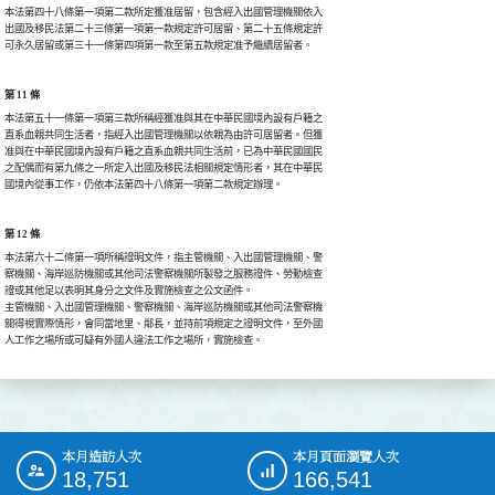
本法第四十八條第一項第二款所定獲准居留，包含經入出國管理機關依入

出國及移民法第二十三條第一項第一款規定許可居留、第二十五條規定許

可永久居留或第三十一條第四項第一款至第五款規定准予繼續居留者。
第 11 條
本法第五十一條第一項第三款所稱經獲准與其在中華民國境內設有戶籍之

直系血親共同生活者，指經入出國管理機關以依親為由許可居留者。但獲

准與在中華民國境內設有戶籍之直系血親共同生活前，已為中華民國國民

之配偶而有第九條之一所定入出國及移民法相關規定情形者，其在中華民

國境內從事工作，仍依本法第四十八條第一項第二款規定辦理。
第 12 條
本法第六十二條第一項所稱證明文件，指主管機關、入出國管理機關、警

察機關、海岸巡防機關或其他司法警察機關所製發之服務證件、勞動檢查

證或其他足以表明其身分之文件及實施檢查之公文函件。

主管機關、入出國管理機關、警察機關、海岸巡防機關或其他司法警察機

關得視實際情形，會同當地里、鄰長，並持前項規定之證明文件，至外國

人工作之場所或可疑有外國人違法工作之場所，實施檢查。
本月造訪人次
本月頁面瀏覽人次
:::
18,751
166,541