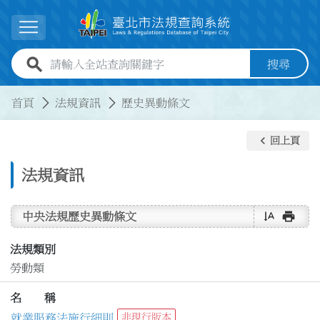
跳到主要內容
展開選單
全站查詢關鍵字欄位
搜尋
:::
:::
首頁
法規資訊
歷史異動條文
keyboard_arrow_left
回上頁
法規資訊
text_rotate_vertical
print
中央法規歷史異動條文
法規類別
勞動類
名 稱
就業服務法施行細則
非現行版本