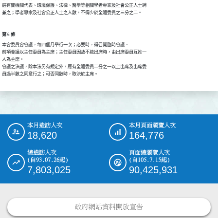
選有關機關代表、環境保護、法律、醫學等相關學者專家及社會公正人士聘

兼之；學者專家及社會公正人士之人數，不得少於全體委員之三分之二。
第 6 條
本會委員會會議，每四個月舉行一次；必要時，得召開臨時會議。

前項會議以主任委員為主席；主任委員因故不能出席時，由出席委員互推一

人為主席。

會議之決議，除本法另有規定外，應有全體委員二分之一以上出席及出席委

員過半數之同意行之；可否同數時，取決於主席。
本月造訪人次
本月頁面瀏覽人次
:::
18,620
164,776
總造訪人次
頁面總瀏覽人次
(自93.07.26起)
(自105.7.15起)
7,803,025
90,425,931
政府網站資料開放宣告