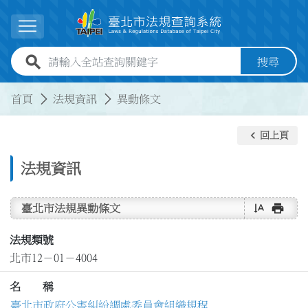
跳到主要內容
展開選單
全站查詢關鍵字欄位
搜尋
:::
:::
首頁
法規資訊
異動條文
keyboard_arrow_left
回上頁
法規資訊
text_rotate_vertical
print
臺北市法規異動條文
法規類號
北市12－01－4004
名 稱
臺北市政府公害糾紛調處委員會組織規程