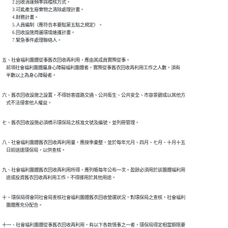
          2.回收清運頻率與稽核方式。

          3.可能產生廢棄物之清除處理計畫。

          4.財務計畫。

          5.人員編制（應符合本要點第五點之規定）。

          6.回收設施周邊環境維護計畫。

          7.緊急事件處理聯絡人。
五、社會福利團體從事舊衣回收再利用，應由其成員實際從事。

    前項社會福利團體屬身心障礙福利團體者，實際從事舊衣回收再利用工作之人數，須有

    半數以上為身心障礙者。
六、舊衣回收設施之設置，不得妨害道路交通、公共衛生、公共安全、市容景觀或以其他方

    式不法侵害他人權益。
七、舊衣回收設施必須標示環保局之核准文號及編號，並列冊管理。
八、社會福利團體舊衣回收再利用量，應按季彙整，並於每年元月、四月、七月、十月十五

    日前送達環保局，以供查核。
九、社會福利團體舊衣回收再利用所得，應列帳每年公布一次。盈餘必須用於該團體福利用

    途或投資舊衣回收再利用工作，不得挪用於其他用途。
十、環保局得會同社會局查核社會福利團體舊衣回收營運狀況，對環保局之查核，社會福利

    團體應充分配合。
十一、社會福利團體從事舊衣回收再利用，有以下各款情事之一者，環保局得定相當期限要
