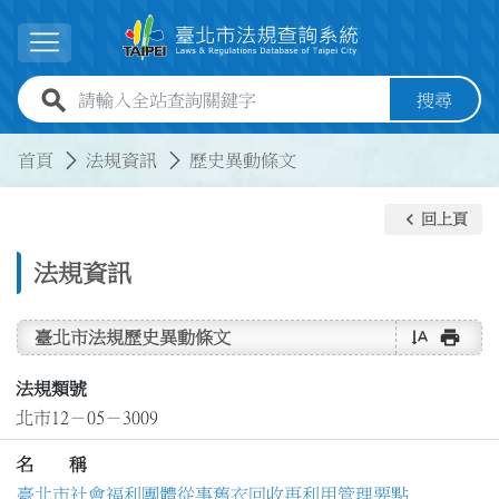
跳到主要內容
展開選單
全站查詢關鍵字欄位
搜尋
:::
:::
首頁
法規資訊
歷史異動條文
keyboard_arrow_left
回上頁
法規資訊
text_rotate_vertical
print
臺北市法規歷史異動條文
法規類號
北市12－05－3009
名 稱
臺北市社會福利團體從事舊衣回收再利用管理要點