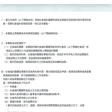
一、臺北市政府（以下簡稱本府）為使社會福利團體申請及從事舊衣回收再利用作業有所依

    循，落實社會福利與環保政策，特訂定本要點。
二、本要點主管機關為本府環境保護局（以下簡稱環保局）。
三、本要點名詞定義如下：

    （一）社會福利團體：本要點所稱社會福利團體為經本府社會局（以下簡稱社會局）核

          准設立之財團法人社會福利機構或身心障礙福利團體。

    （二）舊衣回收再利用：社會福利團體從事舊衣回收，係指於本市市有土地內設置舊衣

          回收設施之方式辦理，並由環保局採總量管制。

    （三）舊衣回收設施：經環保局核可之回收設施及其他輔助設施。
四、社會福利團體從事舊衣回收再利用作業，應向環保局提出申請，經環保局審查委員會審

    查通過始得營運，許可營運期間以三年為原則。

    申請人得採單獨或聯合方式經營。

    第一項申請應檢具下列文件：

    （一）申請書。

    （二）社會福利團體核准設立公文或立案證書。

    （三）會員大會或財團法人董事會決議申辦會議紀錄影本。

    （四）社會局同意申辦之公文影本。

    （五）營運計劃書，其內容應包含：

          1.舊衣回收設施之尺寸、圖樣。環保局得依實際需要指定回收設施之尺寸、式樣

            。
