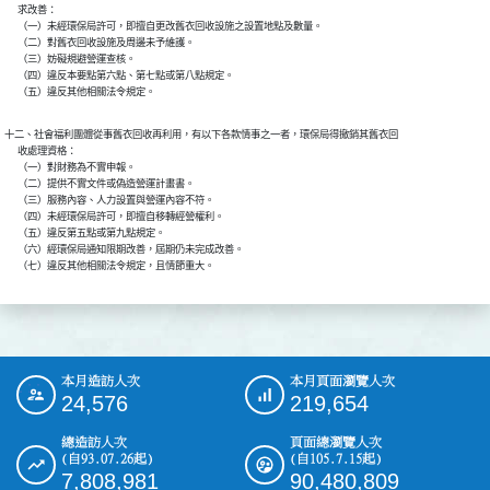
      求改善：

      （一）未經環保局許可，即擅自更改舊衣回收設施之設置地點及數量。

      （二）對舊衣回收設施及周邊未予維護。

      （三）妨礙規避營運查核。

      （四）違反本要點第六點、第七點或第八點規定。

      （五）違反其他相關法令規定。
十二、社會福利團體從事舊衣回收再利用，有以下各款情事之一者，環保局得撤銷其舊衣回

      收處理資格：

      （一）對財務為不實申報。

      （二）提供不實文件或偽造營運計畫書。

      （三）服務內容、人力設置與營運內容不符。

      （四）未經環保局許可，即擅自移轉經營權利。

      （五）違反第五點或第九點規定。

      （六）經環保局通知限期改善，屆期仍未完成改善。

      （七）違反其他相關法令規定，且情節重大。
本月造訪人次
本月頁面瀏覽人次
:::
24,576
219,654
總造訪人次
頁面總瀏覽人次
(自93.07.26起)
(自105.7.15起)
7,808,981
90,480,809