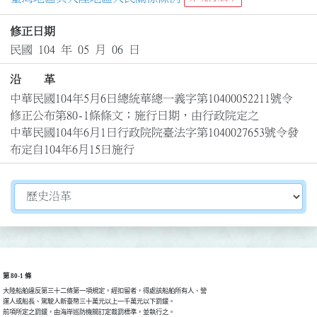
修正日期
民國 104 年 05 月 06 日
沿 革
中華民國104年5月6日總統華總一義字第10400052211號令
修正公布第80-1條條文；施行日期，由行政院定之

中華民國104年6月1日行政院院臺法字第1040027653號令發
布定自104年6月15日施行
切換選擇法規資訊內容
第 80-1 條
大陸船舶違反第三十二條第一項規定，經扣留者，得處該船舶所有人、營

運人或船長、駕駛人新臺幣三十萬元以上一千萬元以下罰鍰。

前項所定之罰鍰，由海岸巡防機關訂定裁罰標準，並執行之。