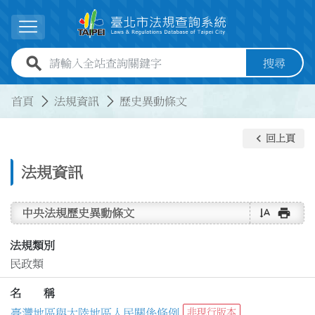
跳到主要內容
展開選單
全站查詢關鍵字欄位
搜尋
:::
:::
首頁
法規資訊
歷史異動條文
keyboard_arrow_left
回上頁
法規資訊
text_rotate_vertical
print
中央法規歷史異動條文
法規類別
民政類
名 稱
臺灣地區與大陸地區人民關係條例
非現行版本