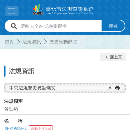
跳到主要內容
展開選單
全站查詢關鍵字欄位
搜尋
:::
:::
首頁
法規資訊
歷史異動條文
keyboard_arrow_left
回上頁
法規資訊
text_rotate_vertical
print
中央法規歷史異動條文
法規類別
勞動類
名 稱
就業保險法
非現行版本