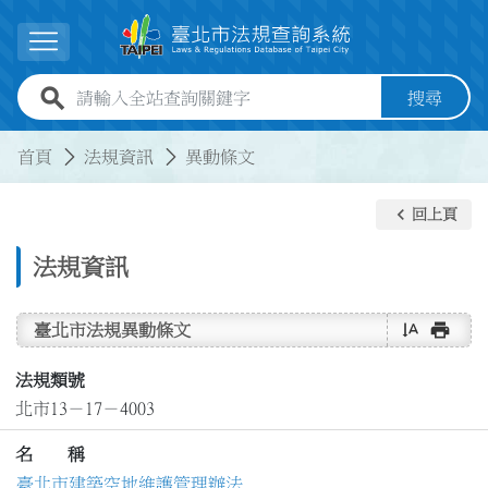
跳到主要內容
展開選單
全站查詢關鍵字欄位
搜尋
:::
:::
首頁
法規資訊
異動條文
keyboard_arrow_left
回上頁
法規資訊
text_rotate_vertical
print
臺北市法規異動條文
法規類號
北市13－17－4003
名 稱
臺北市建築空地維護管理辦法