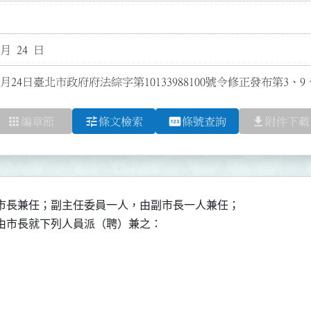
 月 24 日
2月24日臺北市政府府法綜字第10133988100號令修正發布第3、9
apps
tune
pin
file_download
編章節
條文檢索
條號查詢
附件下載
市長兼任；副主任委員一人，由副市長一人兼任；

由市長就下列人員派（聘）兼之：
