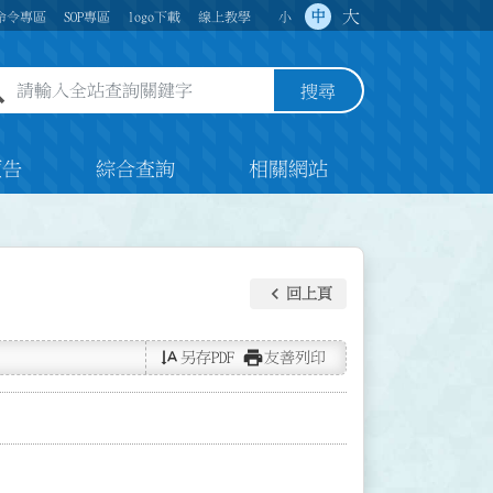
大
中
命令專區
SOP專區
logo下載
線上教學
小
全站查詢關鍵字欄位
搜尋
預告
綜合查詢
相關網站
keyboard_arrow_left
回上頁
text_rotate_vertical
print
另存PDF
友善列印