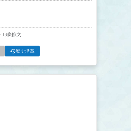
、13條條文
history
歷史沿革