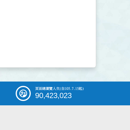
頁面總瀏覽人次
(自105.7.15起)
90,423,023