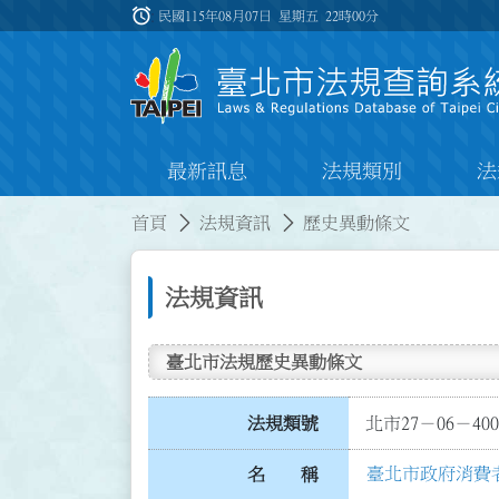
跳到主要內容
alarm
:::
民國115年08月07日 星期五
22時00分
最新訊息
法規類別
法
:::
:::
首頁
法規資訊
歷史異動條文
法規資訊
臺北市法規歷史異動條文
法規類號
北市27－06－400
臺北市政府消費
名 稱