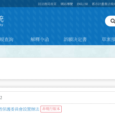
回法務局首頁
網站導覽
ENGLISH
都市計畫書法規
規查詢
解釋令函
訴願決定書
草案
2
者保護委員會設置辦法
非現行版本