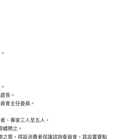


。

。

處長。

委員會主任委員。

學者、專家三人至五人。

續聘之。

務之需，得設消費者保護諮詢委員會，其設置要點
